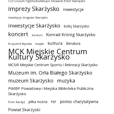
I LO Liceum Ogólnokształcące Słowacki Erbel Skarżysko
imprezy Skarżysko
inwestycje
inwestycje drogowe Skarżysko
inwestycje Skarżysko
kolej Skarżysko
koncert
Konrad Krönig Skarżysko
konkurs
kultura
literatura
Krzysztof Myszka
książki
MCK Miejskie Centrum
Kultury Skarżysko
MCSiR Miejskie Centrum Sportu i Rekreacji Skarżysko
Muzeum im. Orła Białego Skarżysko
muzeum Skarżysko
muzyka
PiMBP Powiatowa i Miejska Biblioteka Publiczna
Skarżysko
pomoc charytatywna
piłka nożna
PKP
Piotr Kardyś
Powiat Skarżyski