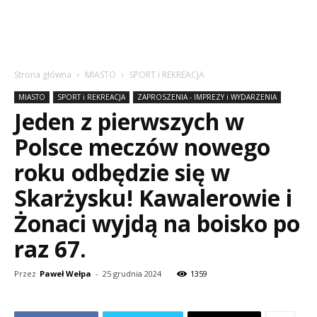
Strona główna
MIASTO
SPORT i REKREACJA
MIASTO
SPORT i REKREACJA
ZAPROSZENIA - IMPREZY i WYDARZENIA
Jeden z pierwszych w
Polsce meczów nowego
roku odbędzie się w
Skarżysku! Kawalerowie i
Żonaci wyjdą na boisko po
raz 67.
Przez
Paweł Wełpa
-
25 grudnia 2024
1359