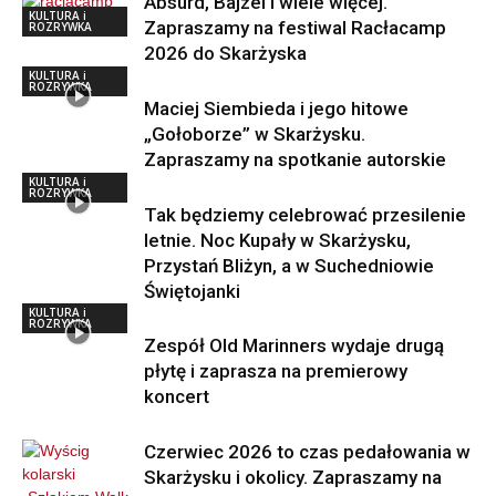
Absurd, Bajzel i wiele więcej.
KULTURA i
Zapraszamy na festiwal Racłacamp
ROZRYWKA
2026 do Skarżyska
KULTURA i
ROZRYWKA
Maciej Siembieda i jego hitowe
„Gołoborze” w Skarżysku.
Zapraszamy na spotkanie autorskie
KULTURA i
ROZRYWKA
Tak będziemy celebrować przesilenie
letnie. Noc Kupały w Skarżysku,
Przystań Bliżyn, a w Suchedniowie
Świętojanki
KULTURA i
ROZRYWKA
Zespół Old Marinners wydaje drugą
płytę i zaprasza na premierowy
koncert
Czerwiec 2026 to czas pedałowania w
Skarżysku i okolicy. Zapraszamy na