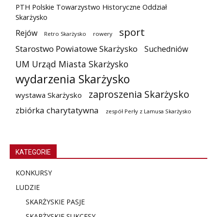
PTH Polskie Towarzystwo Historyczne Oddział
Skarżysko
sport
Rejów
Retro Skarżysko
rowery
Starostwo Powiatowe Skarżysko
Suchedniów
UM Urząd Miasta Skarżysko
wydarzenia Skarżysko
zaproszenia Skarżysko
wystawa Skarżysko
zbiórka charytatywna
zespół Perły z Lamusa Skarżysko
KATEGORIE
KONKURSY
LUDZIE
SKARŻYSKIE PASJE
SKARŻYSKIE SUKCESY