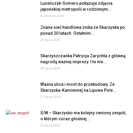
Luzeńczyk-Somers pokazuje zdjęcia
japońskiej metropolii w rodzinnym...
6 sierpnia 2026
Znana sieć handlowa znika ze Skarżyska po
ponad 20 latach. Ostatnim...
29 lipca 2026
Skarżyszczanka Patrycja Zarychta z główną
nagrodą ważnej imprezy. I to nie...
28 lipca 2026
Ważna ulica i most do przebudowy. Ze
Skarżyska-Kamiennej na Lipowe Pole...
27 lipca 2026
S/W – Skarżysko ma kolejny ceniony zespół,
o którym coraz głośniej...
25 lipca 2026