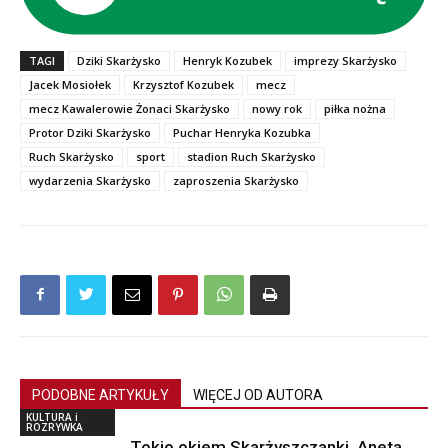
TAGI
Dziki Skarżysko
Henryk Kozubek
imprezy Skarżysko
Jacek Mosiołek
Krzysztof Kozubek
mecz
mecz Kawalerowie Żonaci Skarżysko
nowy rok
piłka nożna
Protor Dziki Skarżysko
Puchar Henryka Kozubka
Ruch Skarżysko
sport
stadion Ruch Skarżysko
wydarzenia Skarżysko
zaproszenia Skarżysko
PODOBNE ARTYKUŁY
WIĘCEJ OD AUTORA
KULTURA i
ROZRYWKA
Tokio okiem Skarżyszczanki. Aneta