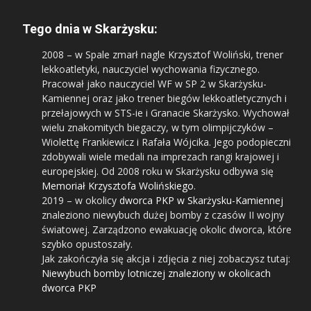
Tego dnia w Skarżysku:
2008
– w Spale zmarł nagle Krzysztof Woliński, trener
lekkoatletyki, nauczyciel wychowania fizycznego.
Pracował jako nauczyciel WF w SP 2 w Skarżysku-
Kamiennej oraz jako trener biegów lekkoatletycznych i
przełajowych w STS-ie i Granacie Skarżysko. Wychował
wielu znakomitych biegaczy, w tym olimpijczyków –
Wiolettę Frankiewicz i Rafała Wójcika. Jego podopieczni
zdobywali wiele medali na imprezach rangi krajowej i
europejskiej. Od 2008 roku w Skarżysku odbywa się
Memoriał Krzysztofa Wolińskiego
.
2019
– w okolicy
dworca PKP w Skarżysku-Kamiennej
znaleziono niewybuch dużej bomby z czasów II wojny
światowej. Zarządzono ewakuację okolic dworca, które
szybko opustoszały.
Jak zakończyła się akcja i zdjęcia z niej zobaczysz tutaj:
Niewybuch bomby lotniczej znaleziony w okolicach
dworca PKP