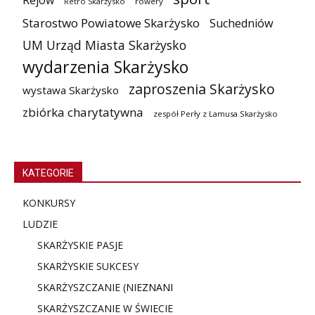
Rejów
Retro Skarżysko
rowery
Starostwo Powiatowe Skarżysko
Suchedniów
UM Urząd Miasta Skarżysko
wydarzenia Skarżysko
zaproszenia Skarżysko
wystawa Skarżysko
zbiórka charytatywna
zespół Perły z Lamusa Skarżysko
KATEGORIE
KONKURSY
LUDZIE
SKARŻYSKIE PASJE
SKARŻYSKIE SUKCESY
SKARŻYSZCZANIE (NIE
ZNANI
SKARŻYSZCZANIE W ŚWIECIE