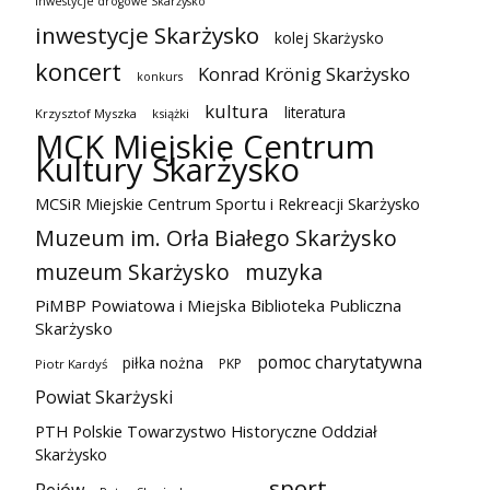
inwestycje drogowe Skarżysko
inwestycje Skarżysko
kolej Skarżysko
koncert
Konrad Krönig Skarżysko
konkurs
kultura
literatura
Krzysztof Myszka
książki
MCK Miejskie Centrum
Kultury Skarżysko
MCSiR Miejskie Centrum Sportu i Rekreacji Skarżysko
Muzeum im. Orła Białego Skarżysko
muzeum Skarżysko
muzyka
PiMBP Powiatowa i Miejska Biblioteka Publiczna
Skarżysko
pomoc charytatywna
piłka nożna
PKP
Piotr Kardyś
Powiat Skarżyski
PTH Polskie Towarzystwo Historyczne Oddział
Skarżysko
sport