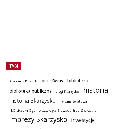
TAGI
biblioteka
Artur Berus
Arkadiusz Bogucki
historia
biblioteka publiczna
biegi Skarżysko
historia Skarżysko
II wojna światowa
I LO Liceum Ogólnokształcące Słowacki Erbel Skarżysko
imprezy Skarżysko
inwestycje