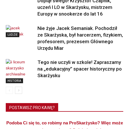
Dopiął swego! Krzysztof Czapnik,
uczeń I LO w Skarżysku, mistrzem
Europy w snookerze do lat 16
Nie żyje Jacek Semaniak. Pochodził
ze Skarżyska, był harcerzem, fizykiem,
LUDZIE
profesorem, prezesem Głównego
Urzędu Miar
Tego nie uczyli w szkole! Zapraszamy
na „edukacyjny” spacer historyczny po
Skarżysku
HISTORIA
POSTAWISZ PRO KAWĘ?
Podoba Ci się to, co robimy na ProSkarżysko? Więc może