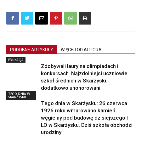
PODOBNE ARTYKUŁY
WIĘCEJ OD AUTORA
EDUKACJA
Zdobywali laury na olimpiadach i
konkursach. Najzdolniejsi uczniowie
szkół średnich w Skarżysku
dodatkowo uhonorowani
TEGO DNIA W
SKARŻYSKU
Tego dnia w Skarżysku: 26 czerwca
1926 roku wmurowano kamień
węgielny pod budowę dzisiejszego I
LO w Skarżysku. Dziś szkoła obchodzi
urodziny!