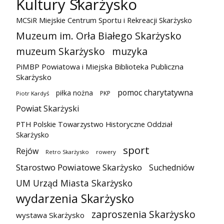
Kultury Skarżysko
MCSiR Miejskie Centrum Sportu i Rekreacji Skarżysko
Muzeum im. Orła Białego Skarżysko
muzeum Skarżysko
muzyka
PiMBP Powiatowa i Miejska Biblioteka Publiczna
Skarżysko
pomoc charytatywna
piłka nożna
PKP
Piotr Kardyś
Powiat Skarżyski
PTH Polskie Towarzystwo Historyczne Oddział
Skarżysko
sport
Rejów
Retro Skarżysko
rowery
Starostwo Powiatowe Skarżysko
Suchedniów
UM Urząd Miasta Skarżysko
wydarzenia Skarżysko
zaproszenia Skarżysko
wystawa Skarżysko