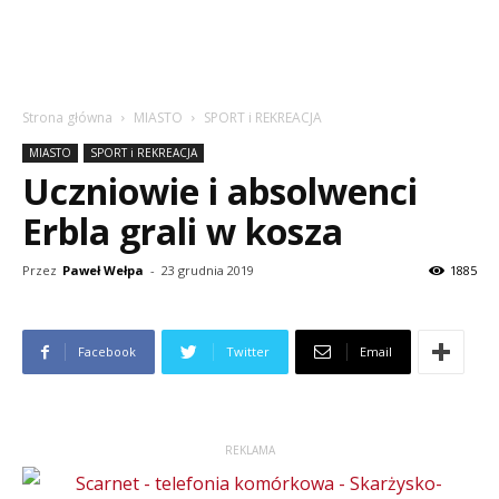
Strona główna
MIASTO
SPORT i REKREACJA
MIASTO
SPORT i REKREACJA
Uczniowie i absolwenci
Erbla grali w kosza
Przez
Paweł Wełpa
-
23 grudnia 2019
1885
Facebook
Twitter
Email
REKLAMA