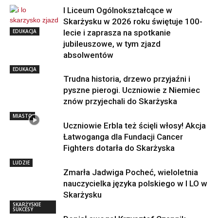
I Liceum Ogólnokształcące w
Skarżysku w 2026 roku świętuje 100-
EDUKACJA
lecie i zaprasza na spotkanie
jubileuszowe, w tym zjazd
absolwentów
EDUKACJA
Trudna historia, drzewo przyjaźni i
pyszne pierogi. Uczniowie z Niemiec
znów przyjechali do Skarżyska
MIASTO
Uczniowie Erbla też ścięli włosy! Akcja
Łatwoganga dla Fundacji Cancer
Fighters dotarła do Skarżyska
LUDZIE
Zmarła Jadwiga Pocheć, wieloletnia
nauczycielka języka polskiego w I LO w
Skarżysku
SKARŻYSKIE
SUKCESY