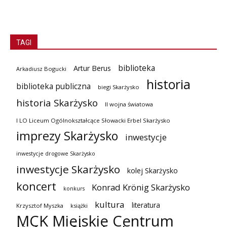
TAGI
biblioteka
Artur Berus
Arkadiusz Bogucki
historia
biblioteka publiczna
biegi Skarżysko
historia Skarżysko
II wojna światowa
I LO Liceum Ogólnokształcące Słowacki Erbel Skarżysko
imprezy Skarżysko
inwestycje
inwestycje drogowe Skarżysko
inwestycje Skarżysko
kolej Skarżysko
koncert
Konrad Krönig Skarżysko
konkurs
kultura
literatura
Krzysztof Myszka
książki
MCK Miejskie Centrum