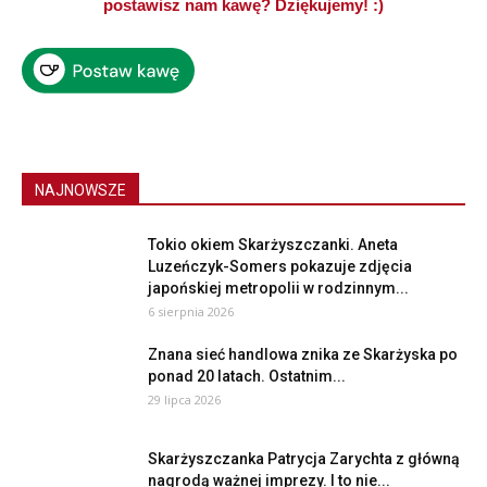
postawisz nam kawę? Dziękujemy! :)
NAJNOWSZE
Tokio okiem Skarżyszczanki. Aneta
Luzeńczyk-Somers pokazuje zdjęcia
japońskiej metropolii w rodzinnym...
6 sierpnia 2026
Znana sieć handlowa znika ze Skarżyska po
ponad 20 latach. Ostatnim...
29 lipca 2026
Skarżyszczanka Patrycja Zarychta z główną
nagrodą ważnej imprezy. I to nie...