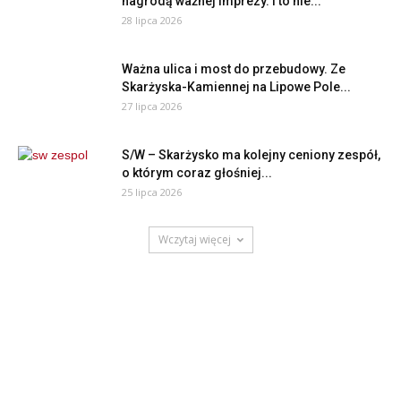
nagrodą ważnej imprezy. I to nie...
28 lipca 2026
Ważna ulica i most do przebudowy. Ze
Skarżyska-Kamiennej na Lipowe Pole...
27 lipca 2026
S/W – Skarżysko ma kolejny ceniony zespół,
o którym coraz głośniej...
25 lipca 2026
Wczytaj więcej