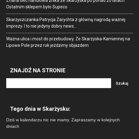
Znana sieć handlowa znika ze Skarżyska po ponad 20 latach.
Ostatnim sklepem było Supeco
Skarżyszczanka Patrycja Zarychta z główną nagrodą ważnej
imprezy. I to nie jedyny dobry news…
Ważna ulica i most do przebudowy. Ze Skarżyska-Kamiennej na
Lipowe Pole przez rok jeździmy objazdem
ZNAJDŹ NA STRONIE
Tego dnia w Skarżysku:
Dziś w kalendarzu nic nie mamy. Zapraszamy w kolejnych
dniach