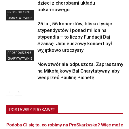
dzieci z chorobami układu
pokarmowego
PROSPOŁECZNIE
i
CHARYTATYWNIE
25 lat, 56 koncertów, blisko tysiąc
stypendystów i ponad milion na
stypendia – to liczby Fundacji Daj
Szansę. Jubileuszowy koncert był
wyjątkowo uroczysty
PROSPOŁECZNIE
i
CHARYTATYWNIE
Nowotwór nie odpuszcza. Zapraszamy
na Mikołajkowy Bal Charytatywny, aby
wesprzeć Paulinę Pichetę
POSTAWISZ PRO KAWĘ?
Podoba Ci się to, co robimy na ProSkarżysko? Więc może