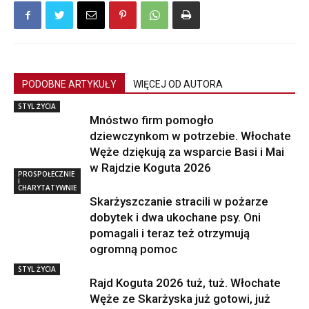
PODOBNE ARTYKUŁY
WIĘCEJ OD AUTORA
STYL ŻYCIA
Mnóstwo firm pomogło
dziewczynkom w potrzebie. Włochate
Węże dziękują za wsparcie Basi i Mai
w Rajdzie Koguta 2026
PROSPOŁECZNIE
i
CHARYTATYWNIE
Skarżyszczanie stracili w pożarze
dobytek i dwa ukochane psy. Oni
pomagali i teraz też otrzymują
ogromną pomoc
STYL ŻYCIA
Rajd Koguta 2026 tuż, tuż. Włochate
Węże ze Skarżyska już gotowi, już