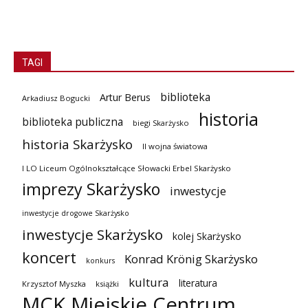
TAGI
biblioteka
Artur Berus
Arkadiusz Bogucki
historia
biblioteka publiczna
biegi Skarżysko
historia Skarżysko
II wojna światowa
I LO Liceum Ogólnokształcące Słowacki Erbel Skarżysko
imprezy Skarżysko
inwestycje
inwestycje drogowe Skarżysko
inwestycje Skarżysko
kolej Skarżysko
koncert
Konrad Krönig Skarżysko
konkurs
kultura
literatura
Krzysztof Myszka
książki
MCK Miejskie Centrum