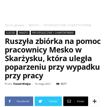
Strona główna
MIASTO
PROSPOŁECZNIE i CHARYTATYWNIE
LUDZIE
MIASTO
PROSPOŁECZNIE i CHARYTATYWNIE
Ruszyła zbiórka na pomoc
pracownicy Mesko w
Skarżysku, która uległa
poparzeniu przy wypadku
przy pracy
Przez
Paweł Wełpa
-
16 maja 2021
4577
Facebook
Twitter
Email