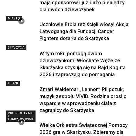
mają sponsorów i już dużo pieniędzy
dla dwóch dziewczynek
MIASTO
Uczniowie Erbla też ścięli włosy! Akcja
Łatwoganga dla Fundacji Cancer
Fighters dotarła do Skarżyska
STYL ŻYCIA
W tym roku pomogą dwóm
dziewczynkom. Włochate Węże ze
Skarżyska szykują się na Rajd Koguta
2026 i zapraszają do pomagania
LUDZIE
Zmarł Waldemar „Lennon” Pilipczuk,
muzyk zespołu VIVID. Rodzina prosi o
wsparcie w sprowadzeniu ciała z
zagranicy do Skarżyska
PROSPOŁECZNIE
i
CHARYTATYWNIE
Wielka Orkiestra Świątecznej Pomocy
2026 gra w Skarżysku. Zbieramy dla