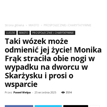
Strona główna
MIASTO
PROSPOŁECZNIE i CHARYTATYWNIE
LUDZIE
MIASTO
PROSPOŁECZNIE i CHARYTATYWNIE
Taki wózek może
odmienić jej życie! Monika
Frąk straciła obie nogi w
wypadku na dworcu w
Skarżysku i prosi o
wsparcie
Przez
Paweł Wełpa
-
25 września 2025
3514