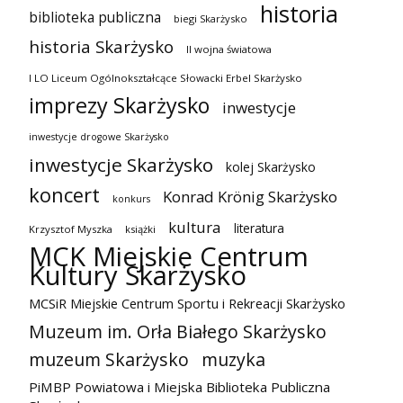
historia
biblioteka publiczna
biegi Skarżysko
historia Skarżysko
II wojna światowa
I LO Liceum Ogólnokształcące Słowacki Erbel Skarżysko
imprezy Skarżysko
inwestycje
inwestycje drogowe Skarżysko
inwestycje Skarżysko
kolej Skarżysko
koncert
Konrad Krönig Skarżysko
konkurs
kultura
literatura
Krzysztof Myszka
książki
MCK Miejskie Centrum
Kultury Skarżysko
MCSiR Miejskie Centrum Sportu i Rekreacji Skarżysko
Muzeum im. Orła Białego Skarżysko
muzeum Skarżysko
muzyka
PiMBP Powiatowa i Miejska Biblioteka Publiczna