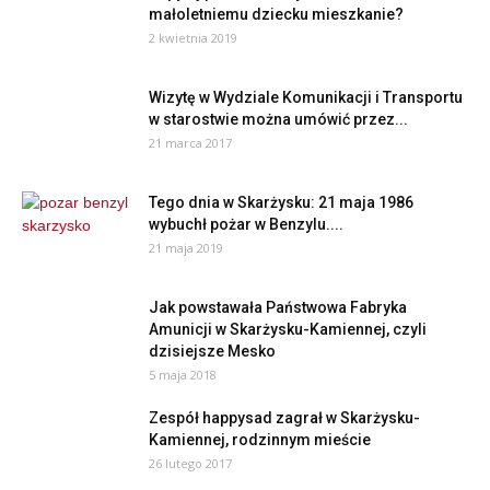
małoletniemu dziecku mieszkanie?
2 kwietnia 2019
Wizytę w Wydziale Komunikacji i Transportu
w starostwie można umówić przez...
21 marca 2017
Tego dnia w Skarżysku: 21 maja 1986
wybuchł pożar w Benzylu....
21 maja 2019
Jak powstawała Państwowa Fabryka
Amunicji w Skarżysku-Kamiennej, czyli
dzisiejsze Mesko
5 maja 2018
Zespół happysad zagrał w Skarżysku-
Kamiennej, rodzinnym mieście
26 lutego 2017