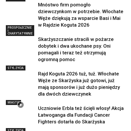
Mnóstwo firm pomogło
dziewczynkom w potrzebie. Włochate
Węże dziękują za wsparcie Basi i Mai
w Rajdzie Koguta 2026
PROSPOŁECZNIE
i
CHARYTATYWNIE
Skarżyszczanie stracili w pożarze
dobytek i dwa ukochane psy. Oni
pomagali i teraz też otrzymują
ogromną pomoc
STYL ŻYCIA
Rajd Koguta 2026 tuż, tuż. Włochate
Węże ze Skarżyska już gotowi, już
mają sponsorów i już dużo pieniędzy
dla dwóch dziewczynek
MIASTO
Uczniowie Erbla też ścięli włosy! Akcja
Łatwoganga dla Fundacji Cancer
Fighters dotarła do Skarżyska
STYL ŻYCIA