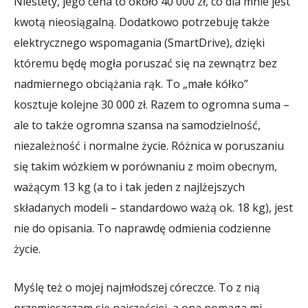
Niestety, jego cena to około 40 000 zł, co dla mnie jest
kwotą nieosiągalną. Dodatkowo potrzebuję także
elektrycznego wspomagania (SmartDrive), dzięki
któremu będę mogła poruszać się na zewnątrz bez
nadmiernego obciążania rąk. To „małe kółko”
kosztuje kolejne 30 000 zł. Razem to ogromna suma –
ale to także ogromna szansa na samodzielność,
niezależność i normalne życie. Różnica w poruszaniu
się takim wózkiem w porównaniu z moim obecnym,
ważącym 13 kg (a to i tak jeden z najlżejszych
składanych modeli – standardowo ważą ok. 18 kg), jest
nie do opisania. To naprawdę odmienia codzienne
życie.
Myślę też o mojej najmłodszej córeczce. To z nią
przemieszczam się najczęściej, a ona pomaga mi