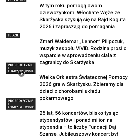
W tym roku pomogą dwóm
dziewczynkom. Włochate Węże ze
Skarżyska szykują się na Rajd Koguta
2026 i zapraszają do pomagania
LUDZIE
Zmarł Waldemar „Lennon” Pilipczuk,
muzyk zespołu VIVID. Rodzina prosi o
wsparcie w sprowadzeniu ciała z
zagranicy do Skarżyska
PROSPOŁECZNIE
i
CHARYTATYWNIE
Wielka Orkiestra Świątecznej Pomocy
2026 gra w Skarżysku. Zbieramy dla
dzieci z chorobami układu
pokarmowego
PROSPOŁECZNIE
i
CHARYTATYWNIE
25 lat, 56 koncertów, blisko tysiąc
stypendystów i ponad milion na
stypendia – to liczby Fundacji Daj
Szansę. Jubileuszowy koncert był