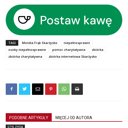
TAGI
Monika Frąk Skarżysko
niepełnosprawni
osoby niepełnosprawne
pomoc charytatywna
zbiórka
zbiórka charytatywna
zbiórka internetowa Skarżysko
PODOBNE ARTYKUŁY
WIĘCEJ OD AUTORA
STYL ŻYCIA