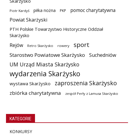
Skarżysko
pomoc charytatywna
piłka nożna
PKP
Piotr Kardyś
Powiat Skarżyski
PTH Polskie Towarzystwo Historyczne Oddział
Skarżysko
sport
Rejów
Retro Skarżysko
rowery
Starostwo Powiatowe Skarżysko
Suchedniów
UM Urząd Miasta Skarżysko
wydarzenia Skarżysko
zaproszenia Skarżysko
wystawa Skarżysko
zbiórka charytatywna
zespół Perły z Lamusa Skarżysko
KATEGORIE
KONKURSY