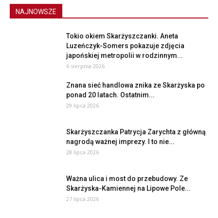
NAJNOWSZE
Tokio okiem Skarżyszczanki. Aneta
Luzeńczyk-Somers pokazuje zdjęcia
japońskiej metropolii w rodzinnym...
6 sierpnia 2026
Znana sieć handlowa znika ze Skarżyska po
ponad 20 latach. Ostatnim...
29 lipca 2026
Skarżyszczanka Patrycja Zarychta z główną
nagrodą ważnej imprezy. I to nie...
28 lipca 2026
Ważna ulica i most do przebudowy. Ze
Skarżyska-Kamiennej na Lipowe Pole...
27 lipca 2026