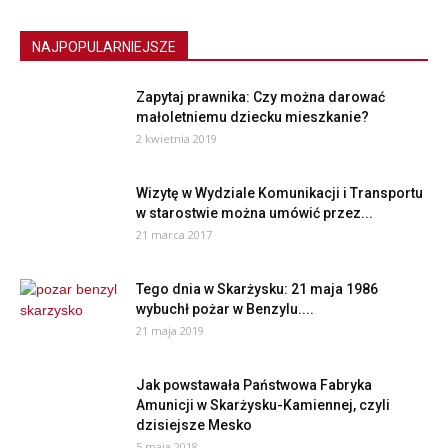
NAJPOPULARNIEJSZE
Zapytaj prawnika: Czy można darować
małoletniemu dziecku mieszkanie?
2 kwietnia 2019
Wizytę w Wydziale Komunikacji i Transportu
w starostwie można umówić przez...
21 marca 2017
Tego dnia w Skarżysku: 21 maja 1986
wybuchł pożar w Benzylu....
21 maja 2019
Jak powstawała Państwowa Fabryka
Amunicji w Skarżysku-Kamiennej, czyli
dzisiejsze Mesko
5 maja 2018