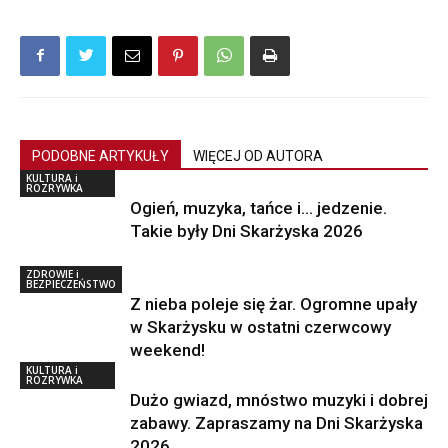
PODOBNE ARTYKUŁY
WIĘCEJ OD AUTORA
KULTURA i
ROZRYWKA
Ogień, muzyka, tańce i… jedzenie.
Takie były Dni Skarżyska 2026
ZDROWIE i
BEZPIECZEŃSTWO
Z nieba poleje się żar. Ogromne upały
w Skarżysku w ostatni czerwcowy
weekend!
KULTURA i
ROZRYWKA
Dużo gwiazd, mnóstwo muzyki i dobrej
zabawy. Zapraszamy na Dni Skarżyska
2026