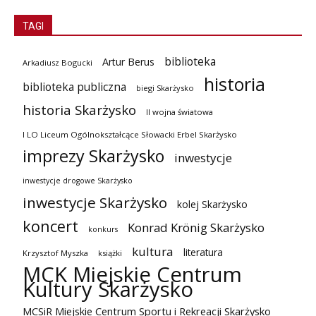
TAGI
biblioteka
Artur Berus
Arkadiusz Bogucki
historia
biblioteka publiczna
biegi Skarżysko
historia Skarżysko
II wojna światowa
I LO Liceum Ogólnokształcące Słowacki Erbel Skarżysko
imprezy Skarżysko
inwestycje
inwestycje drogowe Skarżysko
inwestycje Skarżysko
kolej Skarżysko
koncert
Konrad Krönig Skarżysko
konkurs
kultura
literatura
Krzysztof Myszka
książki
MCK Miejskie Centrum
Kultury Skarżysko
MCSiR Miejskie Centrum Sportu i Rekreacji Skarżysko