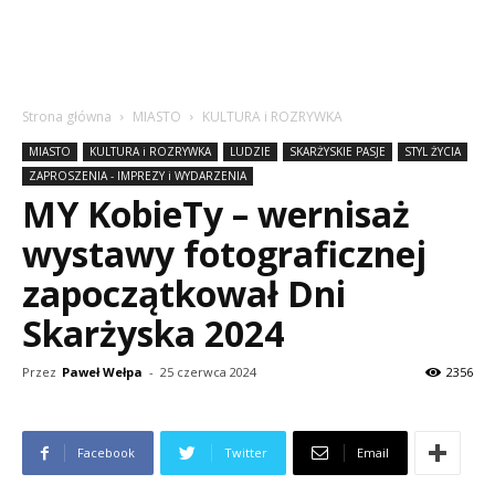
Strona główna
MIASTO
KULTURA i ROZRYWKA
MIASTO
KULTURA i ROZRYWKA
LUDZIE
SKARŻYSKIE PASJE
STYL ŻYCIA
ZAPROSZENIA - IMPREZY i WYDARZENIA
MY KobieTy – wernisaż
wystawy fotograficznej
zapoczątkował Dni
Skarżyska 2024
Przez
Paweł Wełpa
-
25 czerwca 2024
2356
Facebook
Twitter
Email