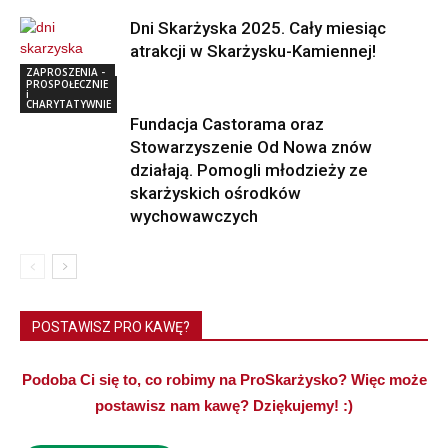
Dni Skarżyska 2025. Cały miesiąc
atrakcji w Skarżysku-Kamiennej!
ZAPROSZENIA -
IMPREZY i
PROSPOŁECZNIE
WYDARZENIA
i
CHARYTATYWNIE
Fundacja Castorama oraz
Stowarzyszenie Od Nowa znów
działają. Pomogli młodzieży ze
skarżyskich ośrodków
wychowawczych
POSTAWISZ PRO KAWĘ?
Podoba Ci się to, co robimy na ProSkarżysko? Więc może
postawisz nam kawę? Dziękujemy! :)