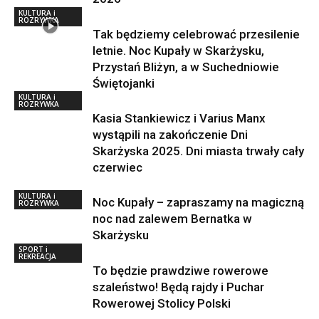
KULTURA i
ROZRYWKA
Tak będziemy celebrować przesilenie
letnie. Noc Kupały w Skarżysku,
Przystań Bliżyn, a w Suchedniowie
Świętojanki
KULTURA i
ROZRYWKA
Kasia Stankiewicz i Varius Manx
wystąpili na zakończenie Dni
Skarżyska 2025. Dni miasta trwały cały
czerwiec
KULTURA i
Noc Kupały – zapraszamy na magiczną
ROZRYWKA
noc nad zalewem Bernatka w
Skarżysku
SPORT i
REKREACJA
To będzie prawdziwe rowerowe
szaleństwo! Będą rajdy i Puchar
Rowerowej Stolicy Polski