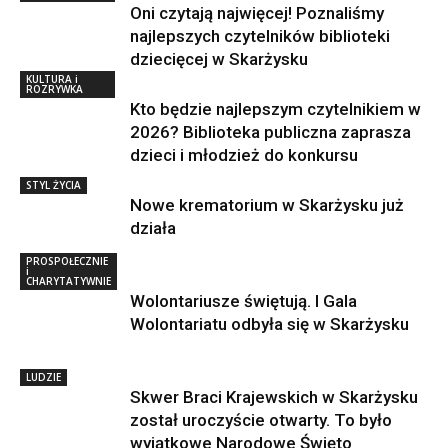
Oni czytają najwięcej! Poznaliśmy
najlepszych czytelników biblioteki
dziecięcej w Skarżysku
KULTURA i
ROZRYWKA
Kto będzie najlepszym czytelnikiem w
2026? Biblioteka publiczna zaprasza
dzieci i młodzież do konkursu
STYL ŻYCIA
Nowe krematorium w Skarżysku już
działa
PROSPOŁECZNIE
i
CHARYTATYWNIE
Wolontariusze świętują. I Gala
Wolontariatu odbyła się w Skarżysku
LUDZIE
Skwer Braci Krajewskich w Skarżysku
został uroczyście otwarty. To było
wyjątkowe Narodowe Święto