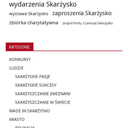
wydarzenia Skarżysko
zaproszenia Skarżysko
wystawa Skarżysko
zbiórka charytatywna
zespół Perły z Lamusa Skarżysko
KATEGORIE
KONKURSY
LUDZIE
SKARŻYSKIE PASJE
SKARŻYSKIE SUKCESY
SKARŻYSZCZANIE (NIE
ZNANI
SKARŻYSZCZANIE W ŚWIECIE
MADE IN SKARŻYSKO
MIASTO
EDUKACJA