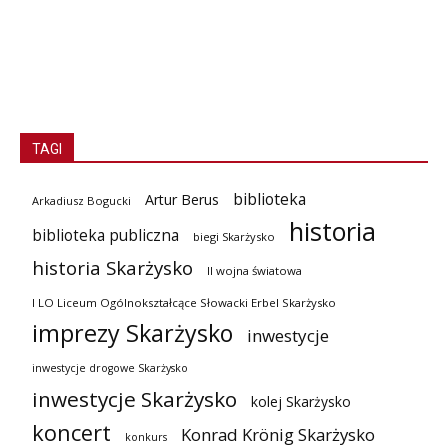
TAGI
biblioteka
Artur Berus
Arkadiusz Bogucki
historia
biblioteka publiczna
biegi Skarżysko
historia Skarżysko
II wojna światowa
I LO Liceum Ogólnokształcące Słowacki Erbel Skarżysko
imprezy Skarżysko
inwestycje
inwestycje drogowe Skarżysko
inwestycje Skarżysko
kolej Skarżysko
koncert
Konrad Krönig Skarżysko
konkurs