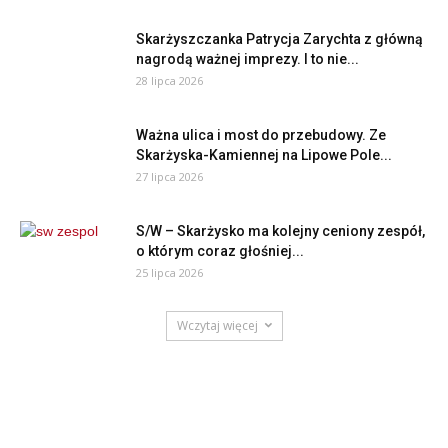
Skarżyszczanka Patrycja Zarychta z główną
nagrodą ważnej imprezy. I to nie...
28 lipca 2026
Ważna ulica i most do przebudowy. Ze
Skarżyska-Kamiennej na Lipowe Pole...
27 lipca 2026
S/W – Skarżysko ma kolejny ceniony zespół,
o którym coraz głośniej...
25 lipca 2026
Wczytaj więcej