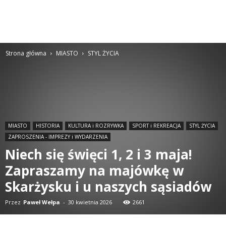
Strona główna
MIASTO
STYL ŻYCIA
MIASTO
HISTORIA
KULTURA i ROZRYWKA
SPORT i REKREACJA
STYL ŻYCIA
ZAPROSZENIA - IMPREZY i WYDARZENIA
Niech się święci 1, 2 i 3 maja!
Zapraszamy na majówkę w
Skarżysku i u naszych sąsiadów
Przez
Paweł Wełpa
-
30 kwietnia 2026
2661