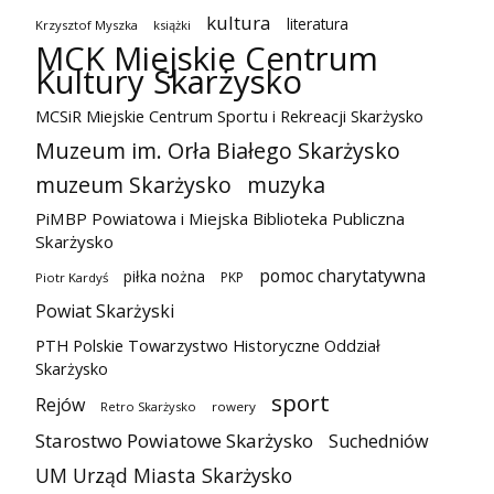
kultura
literatura
Krzysztof Myszka
książki
MCK Miejskie Centrum
Kultury Skarżysko
MCSiR Miejskie Centrum Sportu i Rekreacji Skarżysko
Muzeum im. Orła Białego Skarżysko
muzeum Skarżysko
muzyka
PiMBP Powiatowa i Miejska Biblioteka Publiczna
Skarżysko
pomoc charytatywna
piłka nożna
PKP
Piotr Kardyś
Powiat Skarżyski
PTH Polskie Towarzystwo Historyczne Oddział
Skarżysko
sport
Rejów
Retro Skarżysko
rowery
Starostwo Powiatowe Skarżysko
Suchedniów
UM Urząd Miasta Skarżysko