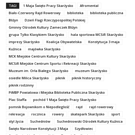
TAGI
1 Maja Święto Pracy Skarżysko
Afromental
Biało-Czerwony Rajd Rowerowy
biblioteka
biblioteka publiczna
Bliżyn
Dzień Flagi Rzeczypospolitej Polskiej
Gminny Ośrodek Kultury Zameczek Bliżyn
grupa Tylko Klasykiem Skarżysko
hala sportowa MCSiR Skarżysko
imprezy Skarżysko
Koalicja Obywatelska
Konstytucja 3 maja
Kuźnica
majówka Skarżysko
MCK Miejskie Centrum Kultury Skarżysko
MCSiR Miejskie Centrum Sportu i Rekreacji Skarżysko
Muzeum im. Orła Białego Skarżysko
muzeum Skarżysko
osiedle Milica Skarżysko
piknik
piknik historyczny
piknik rodzinny
PiMBP Powiatowa i Miejska Biblioteka Publiczna Skarżysko
Plac Staffa
pochód 1 Maja Święto Pracy Skarżysko
pomnik Bojownikom o Niepodległość
rajd
rajd rowerowy
rekreacja
rocznica
rowery
skatepark Skarżysko
sport
styl życia
Suchedniów
Suchedniowski Ośrodek Kultury Kuźnica
Święto Narodowe Konstytucji 3 Maja
Szydłowiec