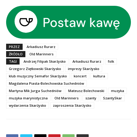
PRZEZ
Arkadiusz Rurarz
ŹRÓDŁO
Old Marinners
TAGI
Andrzej Filipak Skarżysko
Arkadiusz Rurarz
folk
Grzegorz Ziętkowski Skarżysko
imprezy Skarżysko
klub muzyczny Semafor Skarżysko
koncert
kultura
Magdalena Piasta-Bolechowska Suchedniów
Martyna Mik Jurga Suchedniów
Mateusz Bolechowski
muzyka
muzyka marynistyczna
Old Marinners
szanty
SzantySkar
wydarzenia Skarżysko
zaproszenia Skarżysko