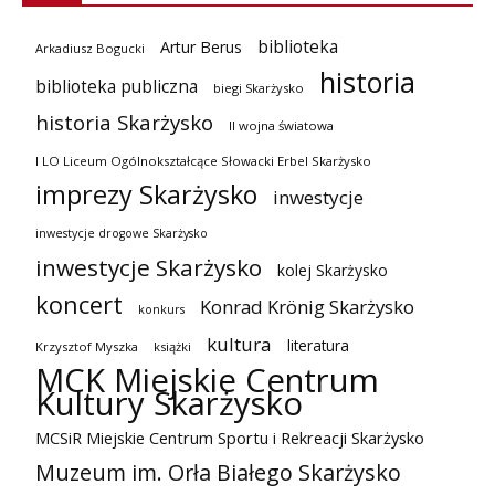
biblioteka
Artur Berus
Arkadiusz Bogucki
historia
biblioteka publiczna
biegi Skarżysko
historia Skarżysko
II wojna światowa
I LO Liceum Ogólnokształcące Słowacki Erbel Skarżysko
imprezy Skarżysko
inwestycje
inwestycje drogowe Skarżysko
inwestycje Skarżysko
kolej Skarżysko
koncert
Konrad Krönig Skarżysko
konkurs
kultura
literatura
Krzysztof Myszka
książki
MCK Miejskie Centrum
Kultury Skarżysko
MCSiR Miejskie Centrum Sportu i Rekreacji Skarżysko
Muzeum im. Orła Białego Skarżysko