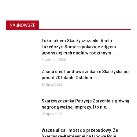
NAJNOWSZE
Tokio okiem Skarżyszczanki. Aneta
Luzeńczyk-Somers pokazuje zdjęcia
japońskiej metropolii w rodzinnym...
6 sierpnia 2026
Znana sieć handlowa znika ze Skarżyska po
ponad 20 latach. Ostatnim...
29 lipca 2026
Skarżyszczanka Patrycja Zarychta z główną
nagrodą ważnej imprezy. I to nie...
28 lipca 2026
Ważna ulica i most do przebudowy. Ze
Skarżyska-Kamiennej na Lipowe Pole...