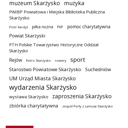
muzeum Skarżysko
muzyka
PiMBP Powiatowa i Miejska Biblioteka Publiczna
Skarżysko
pomoc charytatywna
piłka nożna
PKP
Piotr Kardyś
Powiat Skarżyski
PTH Polskie Towarzystwo Historyczne Oddział
Skarżysko
sport
Rejów
Retro Skarżysko
rowery
Starostwo Powiatowe Skarżysko
Suchedniów
UM Urząd Miasta Skarżysko
wydarzenia Skarżysko
zaproszenia Skarżysko
wystawa Skarżysko
zbiórka charytatywna
zespół Perły z Lamusa Skarżysko