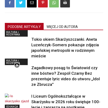
PODOBNE ARTYKUŁY
WIĘCEJ OD AUTORA
KULTURA i
ROZRYWKA
Tokio okiem Skarżyszczanki. Aneta
Luzeńczyk-Somers pokazuje zdjęcia
japońskiej metropolii w rodzinnym
mieście
KULTURA i
ROZRYWKA
Zagadkowy posąg to Światowid czy
inne bóstwo? Zespół Czarny Bez
prezentuje lyric video do utworu „Idol
ze Zbrucza”
I Liceum Ogólnokształcące w
Skarżysku w 2026 roku świętuje 100-
EDUKACJA
lecie i zaprasza na spotkanie