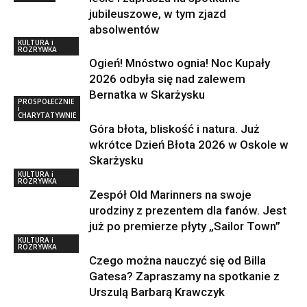
jubileuszowe, w tym zjazd
absolwentów
KULTURA i
ROZRYWKA
Ogień! Mnóstwo ognia! Noc Kupały
2026 odbyła się nad zalewem
Bernatka w Skarżysku
PROSPOŁECZNIE
i
CHARYTATYWNIE
Góra błota, bliskość i natura. Już
wkrótce Dzień Błota 2026 w Oskole w
Skarżysku
KULTURA i
ROZRYWKA
Zespół Old Marinners na swoje
urodziny z prezentem dla fanów. Jest
już po premierze płyty „Sailor Town”
KULTURA i
ROZRYWKA
Czego można nauczyć się od Billa
Gatesa? Zapraszamy na spotkanie z
Urszulą Barbarą Krawczyk