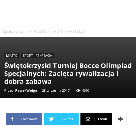
Strona główna
MIASTO
SPORT i REKREACJA
MIASTO
SPORT i REKREACJA
Świętokrzyski Turniej Bocce Olimpiad
Specjalnych: Zacięta rywalizacja i
dobra zabawa
Przez
Paweł Wełpa
-
28 września 2017
4560
Facebook
Twitter
Email