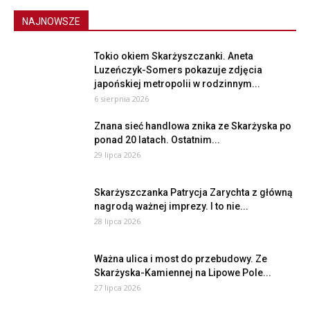
NAJNOWSZE
Tokio okiem Skarżyszczanki. Aneta
Luzeńczyk-Somers pokazuje zdjęcia
japońskiej metropolii w rodzinnym...
6 sierpnia 2026
Znana sieć handlowa znika ze Skarżyska po
ponad 20 latach. Ostatnim...
29 lipca 2026
Skarżyszczanka Patrycja Zarychta z główną
nagrodą ważnej imprezy. I to nie...
28 lipca 2026
Ważna ulica i most do przebudowy. Ze
Skarżyska-Kamiennej na Lipowe Pole...
27 lipca 2026