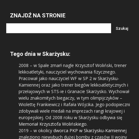
ZNAJDŹ NA STRONIE
Tego dnia w Skarżysku:
2008
– w Spale zmarł nagle Krzysztof Woliński, trener
lekkoatletyki, nauczyciel wychowania fizycznego.
Pracował jako nauczyciel WF w SP 2 w Skarżysku-
Kamiennej oraz jako trener biegów lekkoatletycznych i
przełajowych w STS-ie i Granacie Skarżysko. Wychował
wielu znakomitych biegaczy, w tym olimpijczyków –
Wiolettę Frankiewicz i Rafała Wójcika. Jego podopieczni
zdobywali wiele medali na imprezach rangi krajowej i
europejskiej. Od 2008 roku w Skarżysku odbywa się
Memoriał Krzysztofa Wolińskiego
.
2019
– w okolicy
dworca PKP w Skarżysku-Kamiennej
znaleziono niewybuch dużej bomby z czasów II wojny