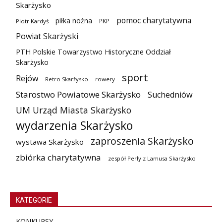
Skarżysko
pomoc charytatywna
piłka nożna
PKP
Piotr Kardyś
Powiat Skarżyski
PTH Polskie Towarzystwo Historyczne Oddział
Skarżysko
sport
Rejów
Retro Skarżysko
rowery
Starostwo Powiatowe Skarżysko
Suchedniów
UM Urząd Miasta Skarżysko
wydarzenia Skarżysko
zaproszenia Skarżysko
wystawa Skarżysko
zbiórka charytatywna
zespół Perły z Lamusa Skarżysko
KATEGORIE
KONKURSY