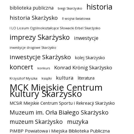
historia
biblioteka publiczna
biegi Skarżysko
historia Skarżysko
II wojna światowa
I LO Liceum Ogólnokształcące Słowacki Erbel Skarżysko
imprezy Skarżysko
inwestycje
inwestycje drogowe Skarżysko
inwestycje Skarżysko
kolej Skarżysko
koncert
Konrad Krönig Skarżysko
konkurs
kultura
literatura
Krzysztof Myszka
książki
MCK Miejskie Centrum
Kultury Skarżysko
MCSiR Miejskie Centrum Sportu i Rekreacji Skarżysko
Muzeum im. Orła Białego Skarżysko
muzeum Skarżysko
muzyka
PiMBP Powiatowa i Miejska Biblioteka Publiczna