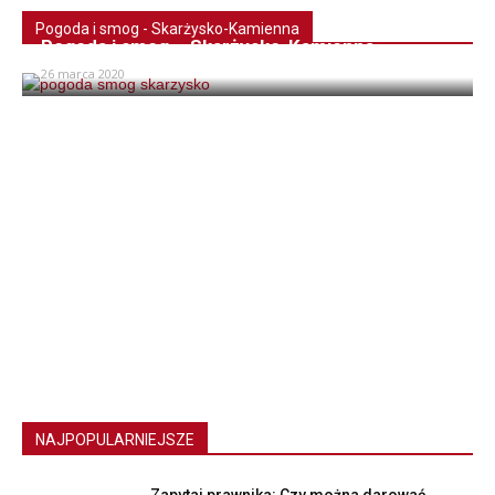
Pogoda i smog - Skarżysko-Kamienna
Pogoda i smog – Skarżysko-Kamienna
26 marca 2020
NAJPOPULARNIEJSZE
Zapytaj prawnika: Czy można darować