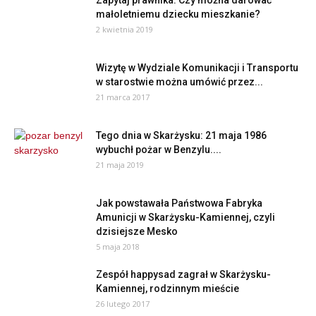
małoletniemu dziecku mieszkanie?
2 kwietnia 2019
Wizytę w Wydziale Komunikacji i Transportu
w starostwie można umówić przez...
21 marca 2017
Tego dnia w Skarżysku: 21 maja 1986
wybuchł pożar w Benzylu....
21 maja 2019
Jak powstawała Państwowa Fabryka
Amunicji w Skarżysku-Kamiennej, czyli
dzisiejsze Mesko
5 maja 2018
Zespół happysad zagrał w Skarżysku-
Kamiennej, rodzinnym mieście
26 lutego 2017