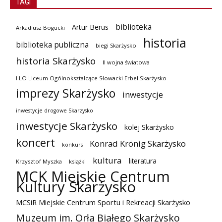
TAGI
biblioteka
Artur Berus
Arkadiusz Bogucki
historia
biblioteka publiczna
biegi Skarżysko
historia Skarżysko
II wojna światowa
I LO Liceum Ogólnokształcące Słowacki Erbel Skarżysko
imprezy Skarżysko
inwestycje
inwestycje drogowe Skarżysko
inwestycje Skarżysko
kolej Skarżysko
koncert
Konrad Krönig Skarżysko
konkurs
kultura
literatura
Krzysztof Myszka
książki
MCK Miejskie Centrum
Kultury Skarżysko
MCSiR Miejskie Centrum Sportu i Rekreacji Skarżysko
Muzeum im. Orła Białego Skarżysko