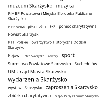
muzeum Skarżysko
muzyka
PiMBP Powiatowa i Miejska Biblioteka Publiczna
Skarżysko
pomoc charytatywna
piłka nożna
PKP
Piotr Kardyś
Powiat Skarżyski
PTH Polskie Towarzystwo Historyczne Oddział
Skarżysko
sport
Rejów
Retro Skarżysko
rowery
Starostwo Powiatowe Skarżysko
Suchedniów
UM Urząd Miasta Skarżysko
wydarzenia Skarżysko
zaproszenia Skarżysko
wystawa Skarżysko
zbiórka charytatywna
zespół Perły z Lamusa Skarżysko