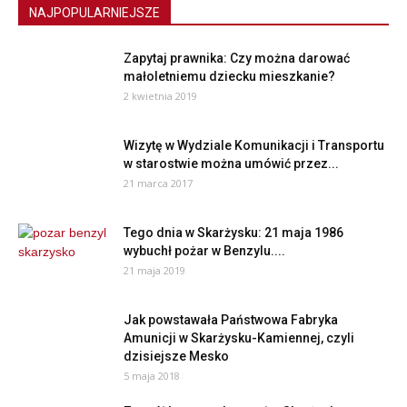
NAJPOPULARNIEJSZE
Zapytaj prawnika: Czy można darować
małoletniemu dziecku mieszkanie?
2 kwietnia 2019
Wizytę w Wydziale Komunikacji i Transportu
w starostwie można umówić przez...
21 marca 2017
Tego dnia w Skarżysku: 21 maja 1986
wybuchł pożar w Benzylu....
21 maja 2019
Jak powstawała Państwowa Fabryka
Amunicji w Skarżysku-Kamiennej, czyli
dzisiejsze Mesko
5 maja 2018