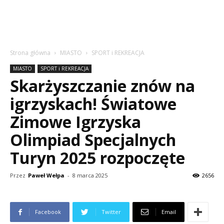
Strona główna
MIASTO
SPORT i REKREACJA
MIASTO
SPORT i REKREACJA
Skarżyszczanie znów na
igrzyskach! Światowe
Zimowe Igrzyska
Olimpiad Specjalnych
Turyn 2025 rozpoczęte
Przez
Paweł Wełpa
-
8 marca 2025
2656
Facebook
Twitter
Email