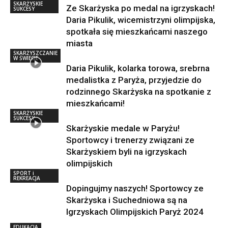
SKARŻYSKIE
Ze Skarżyska po medal na igrzyskach!
SUKCESY
Daria Pikulik, wicemistrzyni olimpijska,
spotkała się mieszkańcami naszego
miasta
SKARŻYSZCZANIE
W ŚWIECIE
Daria Pikulik, kolarka torowa, srebrna
medalistka z Paryża, przyjedzie do
rodzinnego Skarżyska na spotkanie z
mieszkańcami!
SKARŻYSKIE
SUKCESY
Skarżyskie medale w Paryżu!
Sportowcy i trenerzy związani ze
Skarżyskiem byli na igrzyskach
olimpijskich
SPORT i
REKREACJA
Dopingujmy naszych! Sportowcy ze
Skarżyska i Suchedniowa są na
Igrzyskach Olimpijskich Paryż 2024
EDUKACJA