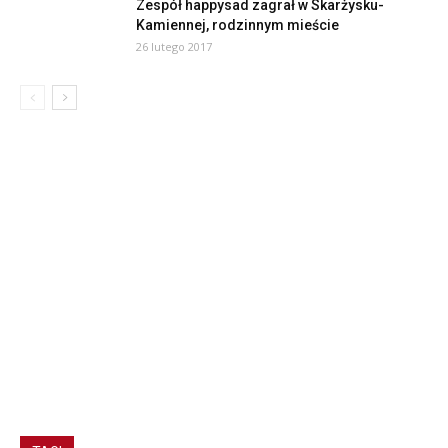
Zespół happysad zagrał w Skarżysku-
Kamiennej, rodzinnym mieście
26 lutego 2017