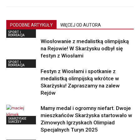
PODOBNE ARTYKUŁY
WIĘCEJ OD AUTORA
SPORT i
REKREACJA
Wiosłowanie z medalistką olimpijską
na Rejowie! W Skarżysku odbył się
festyn z Wiosłami
SPORT i
REKREACJA
Festyn z Wiosłami i spotkanie z
medalistką olimpijską wkrótce w
Skarżysku! Zapraszamy na zalew
Rejów
Mamy medal i ogromny niefart. Dwoje
mieszkańców Skarżyska startowało w
SKARŻYSKIE
SUKCESY
Zimowych Igrzyskach Olimpiad
Specjalnych Turyn 2025