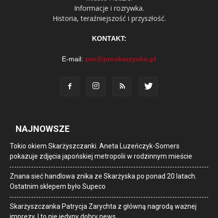
Informacje i rozrywka.
Historia, teraźniejszość i przyszłość.
KONTAKT:
E-mail:
pro@proskarzysko.pl
NAJNOWSZE
Tokio okiem Skarżyszczanki. Aneta Luzeńczyk-Somers
pokazuje zdjęcia japońskiej metropolii w rodzinnym mieście
Znana sieć handlowa znika ze Skarżyska po ponad 20 latach.
Ostatnim sklepem było Supeco
Skarżyszczanka Patrycja Zarychta z główną nagrodą ważnej
imprezy. I to nie jedyny dobry news…