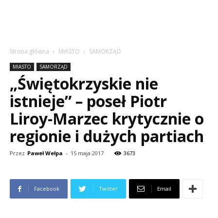
Strona główna
MIASTO
SAMORZĄD
MIASTO
SAMORZĄD
„Świętokrzyskie nie
istnieje” – poseł Piotr
Liroy-Marzec krytycznie o
regionie i dużych partiach
Przez
Paweł Wełpa
-
15 maja 2017
3673
Facebook
Twitter
Email