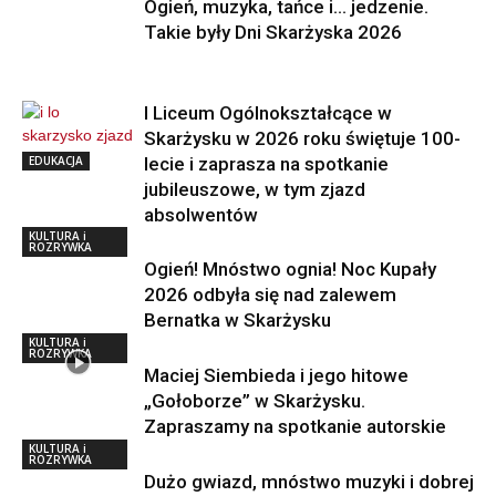
Ogień, muzyka, tańce i… jedzenie.
Takie były Dni Skarżyska 2026
I Liceum Ogólnokształcące w
Skarżysku w 2026 roku świętuje 100-
EDUKACJA
lecie i zaprasza na spotkanie
jubileuszowe, w tym zjazd
absolwentów
KULTURA i
ROZRYWKA
Ogień! Mnóstwo ognia! Noc Kupały
2026 odbyła się nad zalewem
Bernatka w Skarżysku
KULTURA i
ROZRYWKA
Maciej Siembieda i jego hitowe
„Gołoborze” w Skarżysku.
Zapraszamy na spotkanie autorskie
KULTURA i
ROZRYWKA
Dużo gwiazd, mnóstwo muzyki i dobrej