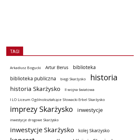
TAGI
biblioteka
Artur Berus
Arkadiusz Bogucki
historia
biblioteka publiczna
biegi Skarżysko
historia Skarżysko
II wojna światowa
I LO Liceum Ogólnokształcące Słowacki Erbel Skarżysko
imprezy Skarżysko
inwestycje
inwestycje drogowe Skarżysko
inwestycje Skarżysko
kolej Skarżysko