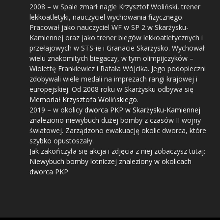
2008
– w Spale zmarł nagle Krzysztof Woliński, trener
lekkoatletyki, nauczyciel wychowania fizycznego.
Pracował jako nauczyciel WF w SP 2 w Skarżysku-
Kamiennej oraz jako trener biegów lekkoatletycznych i
przełajowych w STS-ie i Granacie Skarżysko. Wychował
wielu znakomitych biegaczy, w tym olimpijczyków –
Wiolettę Frankiewicz i Rafała Wójcika. Jego podopieczni
zdobywali wiele medali na imprezach rangi krajowej i
europejskiej. Od 2008 roku w Skarżysku odbywa się
Memoriał Krzysztofa Wolińskiego
.
2019
– w okolicy
dworca PKP w Skarżysku-Kamiennej
znaleziono niewybuch dużej bomby z czasów II wojny
światowej. Zarządzono ewakuację okolic dworca, które
szybko opustoszały.
Jak zakończyła się akcja i zdjęcia z niej zobaczysz tutaj:
Niewybuch bomby lotniczej znaleziony w okolicach
dworca PKP