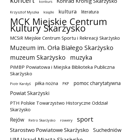
koncert
Konrad Krönig Skarżysko
konkurs
kultura
literatura
Krzysztof Myszka
książki
MCK Miejskie Centrum
Kultury Skarżysko
MCSiR Miejskie Centrum Sportu i Rekreacji Skarżysko
Muzeum im. Orła Białego Skarżysko
muzeum Skarżysko
muzyka
PiMBP Powiatowa i Miejska Biblioteka Publiczna
Skarżysko
pomoc charytatywna
piłka nożna
PKP
Piotr Kardyś
Powiat Skarżyski
PTH Polskie Towarzystwo Historyczne Oddział
Skarżysko
sport
Rejów
Retro Skarżysko
rowery
Starostwo Powiatowe Skarżysko
Suchedniów
UM Urząd Miasta Skarżysko