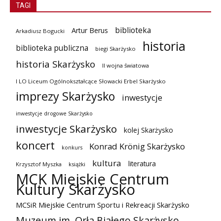
TAGI
biblioteka
Artur Berus
Arkadiusz Bogucki
historia
biblioteka publiczna
biegi Skarżysko
historia Skarżysko
II wojna światowa
I LO Liceum Ogólnokształcące Słowacki Erbel Skarżysko
imprezy Skarżysko
inwestycje
inwestycje drogowe Skarżysko
inwestycje Skarżysko
kolej Skarżysko
koncert
Konrad Krönig Skarżysko
konkurs
kultura
literatura
Krzysztof Myszka
książki
MCK Miejskie Centrum
Kultury Skarżysko
MCSiR Miejskie Centrum Sportu i Rekreacji Skarżysko
Muzeum im. Orła Białego Skarżysko