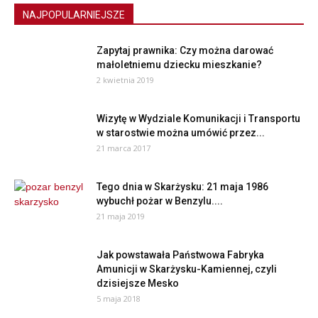
NAJPOPULARNIEJSZE
Zapytaj prawnika: Czy można darować
małoletniemu dziecku mieszkanie?
2 kwietnia 2019
Wizytę w Wydziale Komunikacji i Transportu
w starostwie można umówić przez...
21 marca 2017
Tego dnia w Skarżysku: 21 maja 1986
wybuchł pożar w Benzylu....
21 maja 2019
Jak powstawała Państwowa Fabryka
Amunicji w Skarżysku-Kamiennej, czyli
dzisiejsze Mesko
5 maja 2018