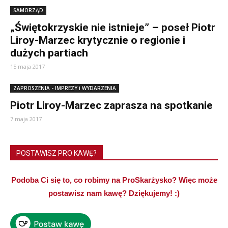
SAMORZĄD
„Świętokrzyskie nie istnieje” – poseł Piotr
Liroy-Marzec krytycznie o regionie i
dużych partiach
15 maja 2017
ZAPROSZENIA - IMPREZY i WYDARZENIA
Piotr Liroy-Marzec zaprasza na spotkanie
7 maja 2017
POSTAWISZ PRO KAWĘ?
Podoba Ci się to, co robimy na ProSkarżysko? Więc może
postawisz nam kawę? Dziękujemy! :)