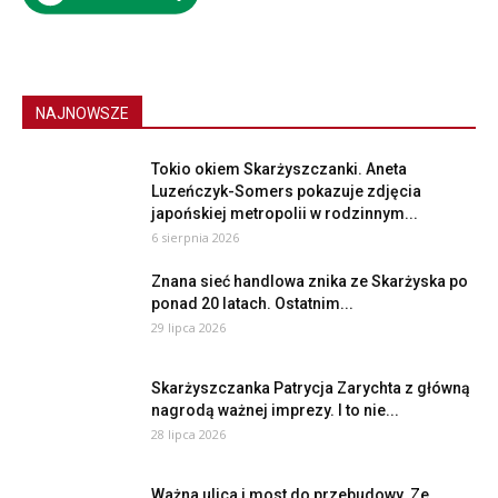
NAJNOWSZE
Tokio okiem Skarżyszczanki. Aneta
Luzeńczyk-Somers pokazuje zdjęcia
japońskiej metropolii w rodzinnym...
6 sierpnia 2026
Znana sieć handlowa znika ze Skarżyska po
ponad 20 latach. Ostatnim...
29 lipca 2026
Skarżyszczanka Patrycja Zarychta z główną
nagrodą ważnej imprezy. I to nie...
28 lipca 2026
Ważna ulica i most do przebudowy. Ze