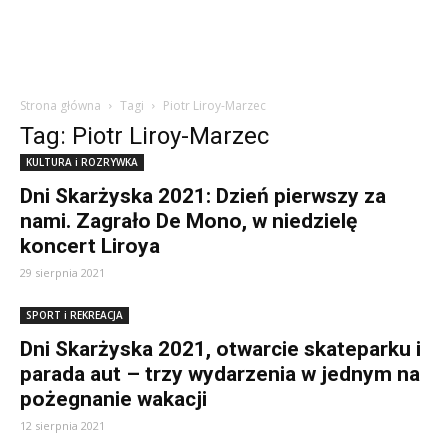
Strona główna
Tagi
Piotr Liroy-Marzec
Tag: Piotr Liroy-Marzec
KULTURA i ROZRYWKA
Dni Skarżyska 2021: Dzień pierwszy za
nami. Zagrało De Mono, w niedzielę
koncert Liroya
29 sierpnia 2021
SPORT i REKREACJA
Dni Skarżyska 2021, otwarcie skateparku i
parada aut – trzy wydarzenia w jednym na
pożegnanie wakacji
12 sierpnia 2021