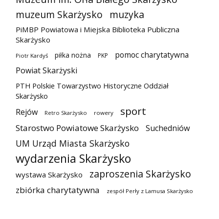
muzeum Skarżysko
muzyka
PiMBP Powiatowa i Miejska Biblioteka Publiczna
Skarżysko
pomoc charytatywna
piłka nożna
PKP
Piotr Kardyś
Powiat Skarżyski
PTH Polskie Towarzystwo Historyczne Oddział
Skarżysko
sport
Rejów
Retro Skarżysko
rowery
Starostwo Powiatowe Skarżysko
Suchedniów
UM Urząd Miasta Skarżysko
wydarzenia Skarżysko
zaproszenia Skarżysko
wystawa Skarżysko
zbiórka charytatywna
zespół Perły z Lamusa Skarżysko