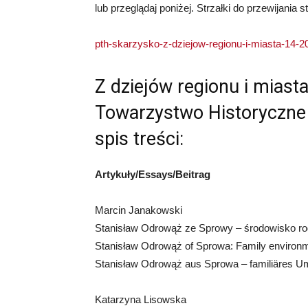
lub przeglądaj poniżej. Strzałki do przewijania s
pth-skarzysko-z-dziejow-regionu-i-miasta-14-2
Z dziejów regionu i miast
Towarzystwo Historyczne
spis treści:
Artykuły/Essays/Beitrag
Marcin Janakowski
Stanisław Odrowąż ze Sprowy – środowisko rod
Stanisław Odrowąż of Sprowa: Family environmen
Stanisław Odrowąż aus Sprowa – familiäres Umf
Katarzyna Lisowska