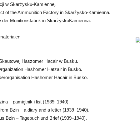
icji w Skarżysku-­Kamiennej.
rict of the Ammunition Factory in Skarżysko­-Kamienna.
ie der Munitionsfabrik in Skarżysko­Kamienna.
materialen
i Skautowej Haszomer Hacair w Busku.
 Organization Hashomer Hatzair in Busko.
derorganisation Hashomer Hacair in Busko.
na – pamiętnik i list (1939–1940).
rom Bzin – a diary and a letter (1939–1940).
us Bzin – Tagebuch und Brief (1939–1940).