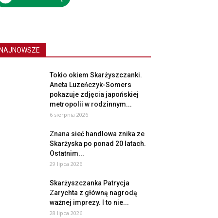
NAJNOWSZE
Tokio okiem Skarżyszczanki.
Aneta Luzeńczyk-Somers
pokazuje zdjęcia japońskiej
metropolii w rodzinnym...
6 sierpnia 2026
Znana sieć handlowa znika ze
Skarżyska po ponad 20 latach.
Ostatnim...
29 lipca 2026
Skarżyszczanka Patrycja
Zarychta z główną nagrodą
ważnej imprezy. I to nie...
28 lipca 2026