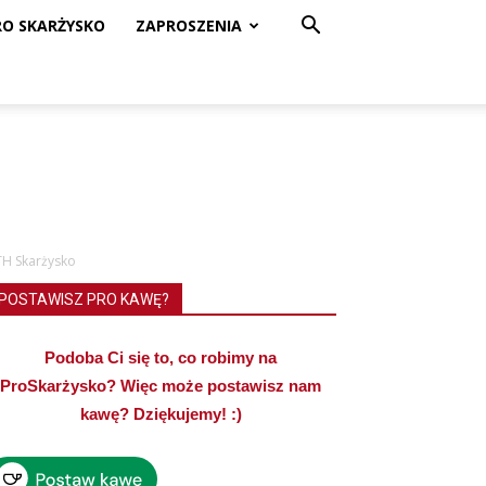
RO SKARŻYSKO
ZAPROSZENIA
PTH Skarżysko
POSTAWISZ PRO KAWĘ?
Podoba Ci się to, co robimy na
ProSkarżysko? Więc może postawisz nam
kawę? Dziękujemy! :)