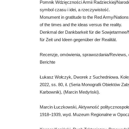
Pomnik Wdzięczności Armii Radzieckiej/Naro
symbol czasu i idei, a rzeczywistość.
Monument in gratitude to the Red Army/Nations
of the times and the ideas versus the reality.
Denkmal der Dankbarkeit für die Sowjetarmee/
für Zeit und Ideen gegenüber der Realität.
Recenzje, omówienia, sprawozdania/Reviews, 
Berichte
Łukasz Wołczyk, Dworek z Suchedniowa. Koleje
2022, ss. 80, il. (Seria Monografii Obiektów Zab
Karbownik), (Marcin Medyński).
Marcin Łuczkowski, Aktywność polityczno­społ
1918–1939, wyd. Muzeum Regionalne w Opoczni