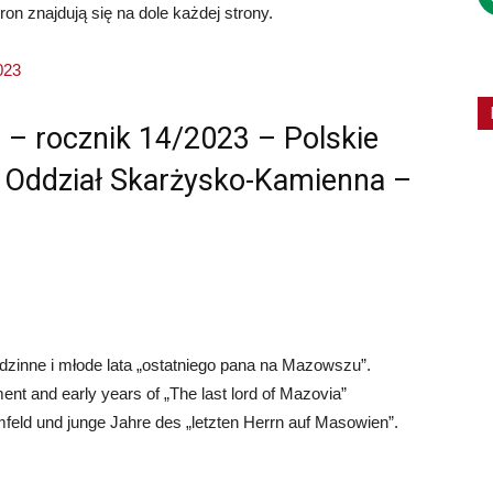
tron znajdują się na dole każdej strony.
023
a – rocznik 14/2023 – Polskie
 Oddział Skarżysko-Kamienna –
zinne i młode lata „ostatniego pana na Mazowszu”.
t and early years of „The last lord of Mazovia”
eld und junge Jahre des „letzten Herrn auf Masowien”.