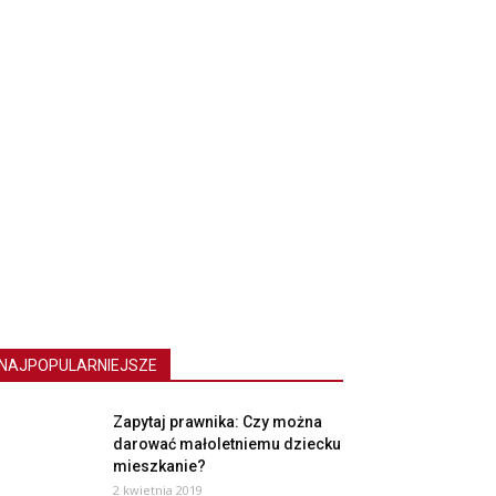
NAJPOPULARNIEJSZE
Zapytaj prawnika: Czy można
darować małoletniemu dziecku
mieszkanie?
2 kwietnia 2019