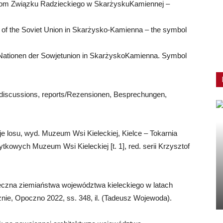
dom Związku Radzieckiego w Skarżysku­Kamiennej –
 of the Soviet Union in Skarżysko-­Kamienna – the symbol
Nationen der Sowjetunion in Skarżysko­Kamienna. Symbol
discussions, reports/Rezensionen, Besprechungen,
 losu, wyd. Muzeum Wsi Kieleckiej, Kielce – Tokarnia
ytkowych Muzeum Wsi Kieleckiej [t. 1], red. serii Krzysztof
eczna ziemiaństwa województwa kieleckiego w latach
e, Opoczno 2022, ss. 348, il. (Tadeusz Wojewoda).