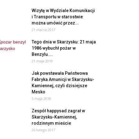
Wizytę w Wydziale Komunikacji
i Transportu w starostwie
można umówić przez...
21 marca 2017
Tego dnia w Skarżysku: 21 maja
1986 wybuchł pożar w
Benzylu....
21 maja 2019
Jak powstawała Państwowa
Fabryka Amunicji w Skarżysku-
Kamiennej, czyli dzisiejsze
Mesko
5 maja 2018
Zespół happysad zagrał w
Skarżysku-Kamiennej,
rodzinnym mieście
26 lutego 2017