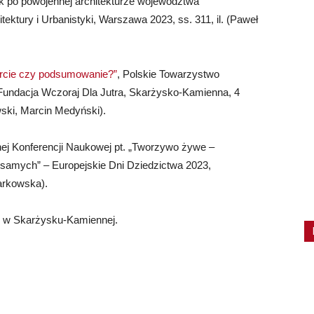
k po powojennej architekturze województwa
ektury i Urbanistyki, Warszawa 2023, ss. 311, il. (Paweł
arcie czy podsumowanie?”
, Polskie Towarzystwo
Fundacja Wczoraj Dla Jutra, Skarżysko-­Kamienna, 4
wski, Marcin Medyński).
nej Konferencji Naukowej pt. „Tworzywo żywe –
 samych” – Europejskie Dni Dziedzictwa 2023,
arkowska).
H w Skarżysku-Kamiennej.