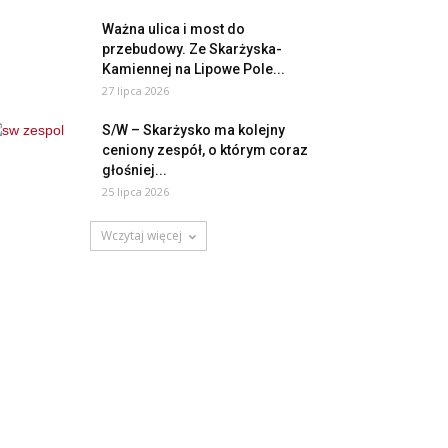
Ważna ulica i most do
przebudowy. Ze Skarżyska-
Kamiennej na Lipowe Pole...
27 lipca 2026
S/W – Skarżysko ma kolejny
ceniony zespół, o którym coraz
głośniej...
25 lipca 2026
Wczytaj więcej