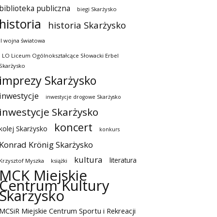
biblioteka publiczna
biegi Skarżysko
historia
historia Skarżysko
II wojna światowa
I LO Liceum Ogólnokształcące Słowacki Erbel
Skarżysko
imprezy Skarżysko
inwestycje
inwestycje drogowe Skarżysko
inwestycje Skarżysko
koncert
kolej Skarżysko
konkurs
Konrad Krönig Skarżysko
kultura
literatura
Krzysztof Myszka
książki
MCK Miejskie
Centrum Kultury
Skarżysko
MCSiR Miejskie Centrum Sportu i Rekreacji