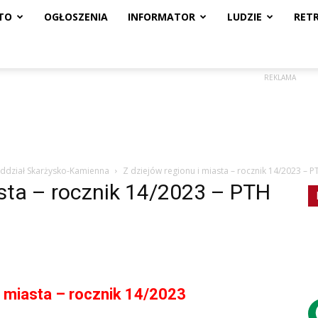
TO
OGŁOSZENIA
INFORMATOR
LUDZIE
RET
REKLAMA
Oddział Skarżysko-Kamienna
Z dziejów regionu i miasta – rocznik 14/2023 – 
asta – rocznik 14/2023 – PTH
i miasta – rocznik 14/2023