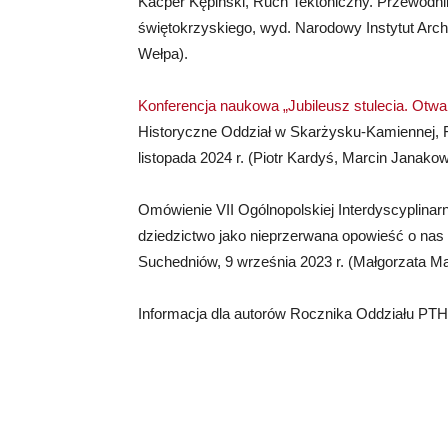
Kacper Kępiński, Ruch Tektoniczny. Przewodni
świętokrzyskiego, wyd. Narodowy Instytut Archit
Wełpa).
Konferencja naukowa „Jubileusz stulecia. Otw
Historyczne Oddział w Skarżysku-­Kamiennej, 
listopada 2024 r. (Piotr Kardyś, Marcin Janako
Omówienie VII Ogólnopolskiej Interdyscyplinar
dziedzictwo jako nieprzerwana opowieść o nas
Suchedniów, 9 września 2023 r. (Małgorzata M
Informacja dla autorów Rocznika Oddziału PT