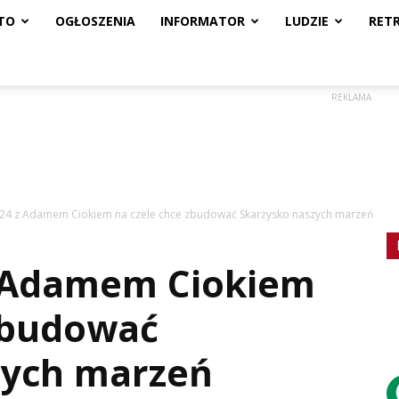
TO
OGŁOSZENIA
INFORMATOR
LUDZIE
RET
REKLAMA
24 z Adamem Ciokiem na czele chce zbudować Skarżysko naszych marzeń
 Adamem Ciokiem
 zbudować
zych marzeń