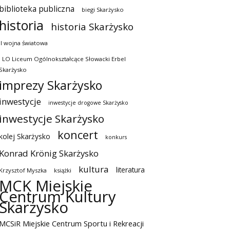
biblioteka publiczna
biegi Skarżysko
historia
historia Skarżysko
II wojna światowa
I LO Liceum Ogólnokształcące Słowacki Erbel
Skarżysko
imprezy Skarżysko
inwestycje
inwestycje drogowe Skarżysko
inwestycje Skarżysko
koncert
kolej Skarżysko
konkurs
Konrad Krönig Skarżysko
kultura
literatura
Krzysztof Myszka
książki
MCK Miejskie
Centrum Kultury
Skarżysko
MCSiR Miejskie Centrum Sportu i Rekreacji