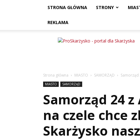
STRONA GŁÓWNA
STRONY
MIAS
REKLAMA
ProSkarżysko
Strona główna
MIASTO
SAMORZĄD
Samorząd 
MIASTO
SAMORZĄD
Samorząd 24 z
na czele chce
Skarżysko nas