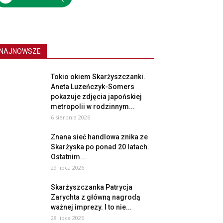
NAJNOWSZE
Tokio okiem Skarżyszczanki.
Aneta Luzeńczyk-Somers
pokazuje zdjęcia japońskiej
metropolii w rodzinnym...
6 sierpnia 2026
Znana sieć handlowa znika ze
Skarżyska po ponad 20 latach.
Ostatnim...
29 lipca 2026
Skarżyszczanka Patrycja
Zarychta z główną nagrodą
ważnej imprezy. I to nie...
28 lipca 2026