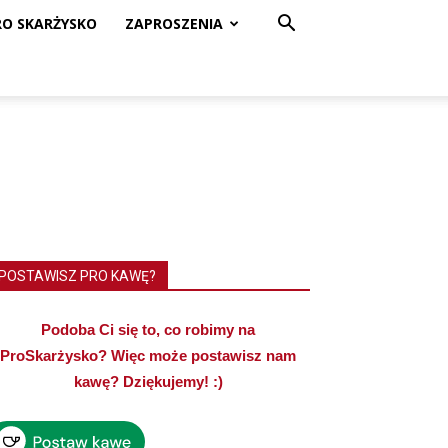
RO SKARŻYSKO
ZAPROSZENIA
POSTAWISZ PRO KAWĘ?
Podoba Ci się to, co robimy na
ProSkarżysko? Więc może postawisz nam
kawę? Dziękujemy! :)