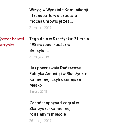
Wizytę w Wydziale Komunikacji
i Transportu w starostwie
można umówić przez...
21 marca 2017
Tego dnia w Skarżysku: 21 maja
1986 wybuchł pożar w
Benzylu....
21 maja 2019
Jak powstawała Państwowa
Fabryka Amunicji w Skarżysku-
Kamiennej, czyli dzisiejsze
Mesko
5 maja 2018
Zespół happysad zagrał w
Skarżysku-Kamiennej,
rodzinnym mieście
26 lutego 2017