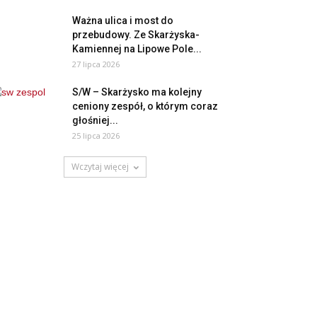
Ważna ulica i most do
przebudowy. Ze Skarżyska-
Kamiennej na Lipowe Pole...
27 lipca 2026
S/W – Skarżysko ma kolejny
ceniony zespół, o którym coraz
głośniej...
25 lipca 2026
Wczytaj więcej