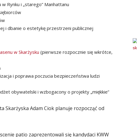
 w Rynku i „starego” Manhattanu
siębiorców
gów
j i dbanie o estetykę przestrzeni publicznej
asenu w Skarżysku
(pierwsze rozpocznie się wkrótce,
a
izacja i poprawa poczucia bezpieczeństwa ludzi
udżet obywatelski i wzbogacony o projekty „miękkie”
ta Skarżyska Adam Ciok planuje rozpocząć od
scenie patio zaprezentowali się kandydaci KWW