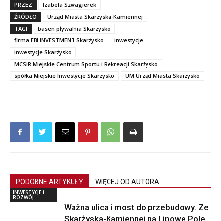
PRZEZ
Izabela Szwagierek
ŹRÓDŁO
Urząd Miasta Skarżyska-Kamiennej
TAGI
basen pływalnia Skarżysko
firma EBI INVESTMENT Skarżysko
inwestycje
inwestycje Skarżysko
MCSiR Miejskie Centrum Sportu i Rekreacji Skarżysko
spółka Miejskie Inwestycje Skarżysko
UM Urząd Miasta Skarżysko
PODOBNE ARTYKUŁY
WIĘCEJ OD AUTORA
INWESTYCJE i
ROZWÓJ
Ważna ulica i most do przebudowy. Ze
Skarżyska-Kamiennej na Lipowe Pole