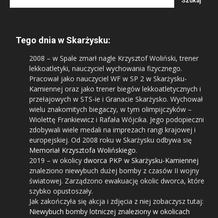
Tego dnia w Skarżysku:
2008
– w Spale zmarł nagle Krzysztof Woliński, trener
lekkoatletyki, nauczyciel wychowania fizycznego.
Pracował jako nauczyciel WF w SP 2 w Skarżysku-
Kamiennej oraz jako trener biegów lekkoatletycznych i
przełajowych w STS-ie i Granacie Skarżysko. Wychował
wielu znakomitych biegaczy, w tym olimpijczyków –
Wiolettę Frankiewicz i Rafała Wójcika. Jego podopieczni
zdobywali wiele medali na imprezach rangi krajowej i
europejskiej. Od 2008 roku w Skarżysku odbywa się
Memoriał Krzysztofa Wolińskiego
.
2019
– w okolicy
dworca PKP w Skarżysku-Kamiennej
znaleziono niewybuch dużej bomby z czasów II wojny
światowej. Zarządzono ewakuację okolic dworca, które
szybko opustoszały.
Jak zakończyła się akcja i zdjęcia z niej zobaczysz tutaj:
Niewybuch bomby lotniczej znaleziony w okolicach