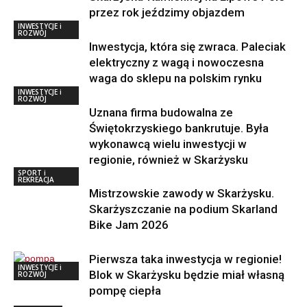
przez rok jeździmy objazdem
INWESTYCJE i
ROZWÓJ
Inwestycja, która się zwraca. Paleciak
elektryczny z wagą i nowoczesna
waga do sklepu na polskim rynku
INWESTYCJE i
ROZWÓJ
Uznana firma budowalna ze
Świętokrzyskiego bankrutuje. Była
wykonawcą wielu inwestycji w
regionie, również w Skarżysku
SPORT i
REKREACJA
Mistrzowskie zawody w Skarżysku.
Skarżyszczanie na podium Skarland
Bike Jam 2026
Pierwsza taka inwestycja w regionie!
INWESTYCJE i
Blok w Skarżysku będzie miał własną
ROZWÓJ
pompę ciepła