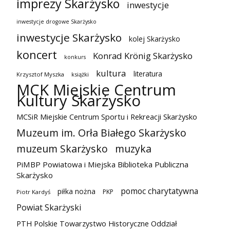
imprezy Skarżysko
inwestycje
inwestycje drogowe Skarżysko
inwestycje Skarżysko
kolej Skarżysko
koncert
Konrad Krönig Skarżysko
konkurs
kultura
literatura
Krzysztof Myszka
książki
MCK Miejskie Centrum
Kultury Skarżysko
MCSiR Miejskie Centrum Sportu i Rekreacji Skarżysko
Muzeum im. Orła Białego Skarżysko
muzeum Skarżysko
muzyka
PiMBP Powiatowa i Miejska Biblioteka Publiczna
Skarżysko
pomoc charytatywna
piłka nożna
PKP
Piotr Kardyś
Powiat Skarżyski
PTH Polskie Towarzystwo Historyczne Oddział