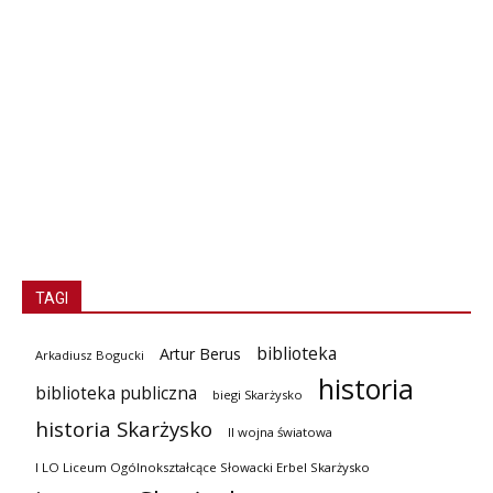
TAGI
biblioteka
Artur Berus
Arkadiusz Bogucki
historia
biblioteka publiczna
biegi Skarżysko
historia Skarżysko
II wojna światowa
I LO Liceum Ogólnokształcące Słowacki Erbel Skarżysko