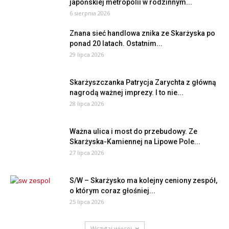
japońskiej metropolii w rodzinnym...
6 sierpnia 2026
Znana sieć handlowa znika ze Skarżyska po
ponad 20 latach. Ostatnim...
29 lipca 2026
Skarżyszczanka Patrycja Zarychta z główną
nagrodą ważnej imprezy. I to nie...
28 lipca 2026
Ważna ulica i most do przebudowy. Ze
Skarżyska-Kamiennej na Lipowe Pole...
27 lipca 2026
S/W – Skarżysko ma kolejny ceniony zespół,
o którym coraz głośniej...
25 lipca 2026
Wczytaj więcej