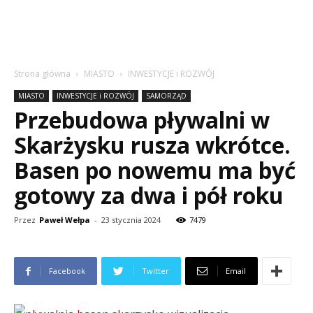
Strona główna
MIASTO
INWESTYCJE i ROZWÓJ
MIASTO
INWESTYCJE i ROZWÓJ
SAMORZĄD
Przebudowa pływalni w
Skarżysku rusza wkrótce.
Basen po nowemu ma być
gotowy za dwa i pół roku
Przez
Paweł Wełpa
-
23 stycznia 2024
7479
Facebook
Twitter
Email