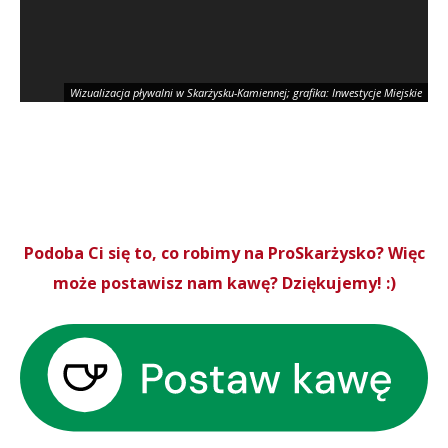
Wizualizacja pływalni w Skarżysku-Kamiennej; grafika: Inwestycje Miejskie
Podoba Ci się to, co robimy na ProSkarżysko? Więc
może postawisz nam kawę? Dziękujemy! :)