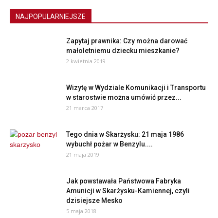
NAJPOPULARNIEJSZE
Zapytaj prawnika: Czy można darować
małoletniemu dziecku mieszkanie?
2 kwietnia 2019
Wizytę w Wydziale Komunikacji i Transportu
w starostwie można umówić przez...
21 marca 2017
Tego dnia w Skarżysku: 21 maja 1986
wybuchł pożar w Benzylu....
21 maja 2019
Jak powstawała Państwowa Fabryka
Amunicji w Skarżysku-Kamiennej, czyli
dzisiejsze Mesko
5 maja 2018