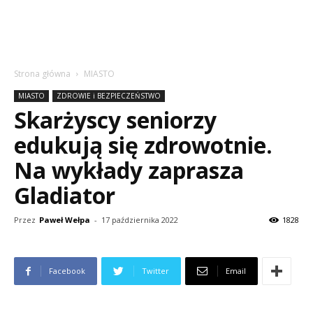
Strona główna
MIASTO
MIASTO
ZDROWIE i BEZPIECZEŃSTWO
Skarżyscy seniorzy
edukują się zdrowotnie.
Na wykłady zaprasza
Gladiator
Przez
Paweł Wełpa
-
17 października 2022
1828
Facebook
Twitter
Email