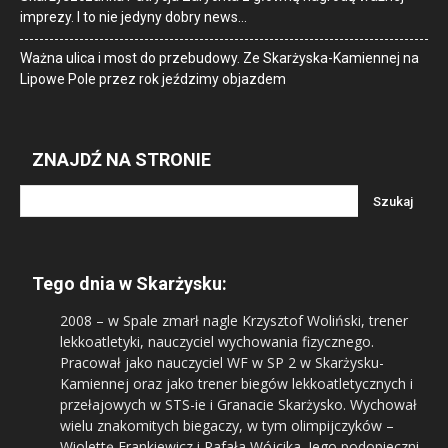
imprezy. I to nie jedyny dobry news…
Ważna ulica i most do przebudowy. Ze Skarżyska-Kamiennej na
Lipowe Pole przez rok jeździmy objazdem
ZNAJDŹ NA STRONIE
Tego dnia w Skarżysku:
2008
– w Spale zmarł nagle Krzysztof Woliński, trener
lekkoatletyki, nauczyciel wychowania fizycznego.
Pracował jako nauczyciel WF w SP 2 w Skarżysku-
Kamiennej oraz jako trener biegów lekkoatletycznych i
przełajowych w STS-ie i Granacie Skarżysko. Wychował
wielu znakomitych biegaczy, w tym olimpijczyków –
Wiolettę Frankiewicz i Rafała Wójcika. Jego podopieczni