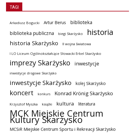
TAGI
biblioteka
Artur Berus
Arkadiusz Bogucki
historia
biblioteka publiczna
biegi Skarżysko
historia Skarżysko
II wojna światowa
I LO Liceum Ogólnokształcące Słowacki Erbel Skarżysko
imprezy Skarżysko
inwestycje
inwestycje drogowe Skarżysko
inwestycje Skarżysko
kolej Skarżysko
koncert
Konrad Krönig Skarżysko
konkurs
kultura
literatura
Krzysztof Myszka
książki
MCK Miejskie Centrum
Kultury Skarżysko
MCSiR Miejskie Centrum Sportu i Rekreacji Skarżysko