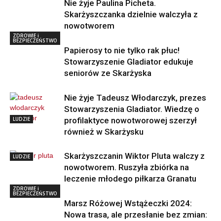
Nie żyje Paulina Picheta.
Skarżyszczanka dzielnie walczyła z
nowotworem
ZDROWIE i
BEZPIECZEŃSTWO
Papierosy to nie tylko rak płuc!
Stowarzyszenie Gladiator edukuje
seniorów ze Skarżyska
Nie żyje Tadeusz Włodarczyk, prezes
Stowarzyszenia Gladiator. Wiedzę o
LUDZIE
profilaktyce nowotworowej szerzył
również w Skarżysku
Skarżyszczanin Wiktor Pluta walczy z
LUDZIE
nowotworem. Ruszyła zbiórka na
leczenie młodego piłkarza Granatu
ZDROWIE i
BEZPIECZEŃSTWO
Marsz Różowej Wstążeczki 2024:
Nowa trasa, ale przesłanie bez zmian: