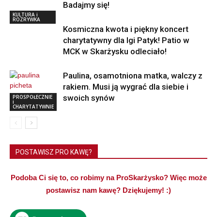
Badajmy się!
KULTURA i
ROZRYWKA
Kosmiczna kwota i piękny koncert
charytatywny dla Igi Patyk! Patio w
MCK w Skarżysku odleciało!
Paulina, osamotniona matka, walczy z
rakiem. Musi ją wygrać dla siebie i
swoich synów
PROSPOŁECZNIE
i
CHARYTATYWNIE
POSTAWISZ PRO KAWĘ?
Podoba Ci się to, co robimy na ProSkarżysko? Więc może
postawisz nam kawę? Dziękujemy! :)