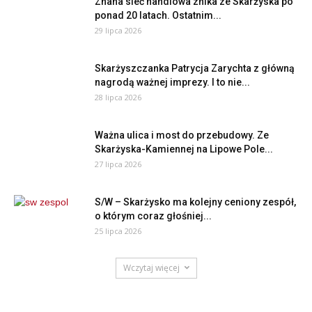
Znana sieć handlowa znika ze Skarżyska po
ponad 20 latach. Ostatnim...
29 lipca 2026
Skarżyszczanka Patrycja Zarychta z główną
nagrodą ważnej imprezy. I to nie...
28 lipca 2026
Ważna ulica i most do przebudowy. Ze
Skarżyska-Kamiennej na Lipowe Pole...
27 lipca 2026
S/W – Skarżysko ma kolejny ceniony zespół,
o którym coraz głośniej...
25 lipca 2026
Wczytaj więcej