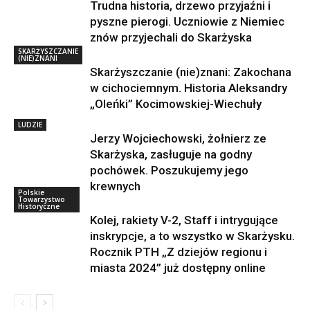
Trudna historia, drzewo przyjaźni i
pyszne pierogi. Uczniowie z Niemiec
znów przyjechali do Skarżyska
SKARŻYSZCZANIE
(NIE)ZNANI
Skarżyszczanie (nie)znani: Zakochana
w cichociemnym. Historia Aleksandry
„Oleńki” Kocimowskiej-Wiechuły
LUDZIE
Jerzy Wojciechowski, żołnierz ze
Skarżyska, zasługuje na godny
pochówek. Poszukujemy jego
krewnych
Polskie
Towarzystwo
Historyczne
Kolej, rakiety V-2, Staff i intrygujące
inskrypcje, a to wszystko w Skarżysku.
Rocznik PTH „Z dziejów regionu i
miasta 2024” już dostępny online