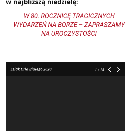
w najbliższą niedzielę:
W 80. ROCZNICĘ TRAGICZNYCH
WYDARZEŃ NA BORZE – ZAPRASZAMY
NA UROCZYSTOŚCI
Szlak Orła Białego 2020
1
z 14