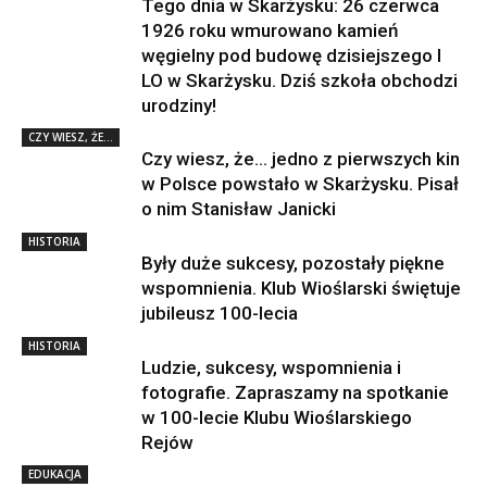
Tego dnia w Skarżysku: 26 czerwca
1926 roku wmurowano kamień
węgielny pod budowę dzisiejszego I
LO w Skarżysku. Dziś szkoła obchodzi
urodziny!
CZY WIESZ, ŻE...
Czy wiesz, że… jedno z pierwszych kin
w Polsce powstało w Skarżysku. Pisał
o nim Stanisław Janicki
HISTORIA
Były duże sukcesy, pozostały piękne
wspomnienia. Klub Wioślarski świętuje
jubileusz 100-lecia
HISTORIA
Ludzie, sukcesy, wspomnienia i
fotografie. Zapraszamy na spotkanie
w 100-lecie Klubu Wioślarskiego
Rejów
EDUKACJA