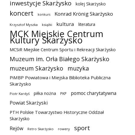
inwestycje Skarżysko
kolej Skarżysko
koncert
Konrad Krönig Skarżysko
konkurs
kultura
literatura
Krzysztof Myszka
książki
MCK Miejskie Centrum
Kultury Skarżysko
MCSiR Miejskie Centrum Sportu i Rekreacji Skarżysko
Muzeum im. Orła Białego Skarżysko
muzeum Skarżysko
muzyka
PiMBP Powiatowa i Miejska Biblioteka Publiczna
Skarżysko
pomoc charytatywna
piłka nożna
PKP
Piotr Kardyś
Powiat Skarżyski
PTH Polskie Towarzystwo Historyczne Oddział
Skarżysko
sport
Rejów
Retro Skarżysko
rowery