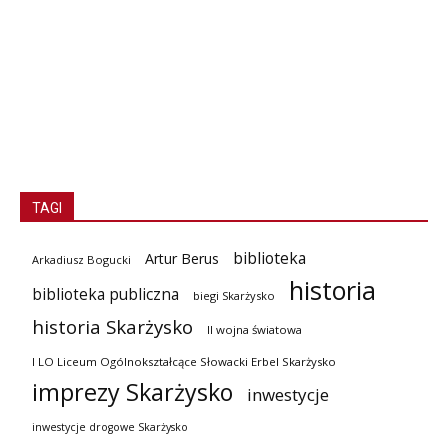
TAGI
biblioteka
Artur Berus
Arkadiusz Bogucki
historia
biblioteka publiczna
biegi Skarżysko
historia Skarżysko
II wojna światowa
I LO Liceum Ogólnokształcące Słowacki Erbel Skarżysko
imprezy Skarżysko
inwestycje
inwestycje drogowe Skarżysko