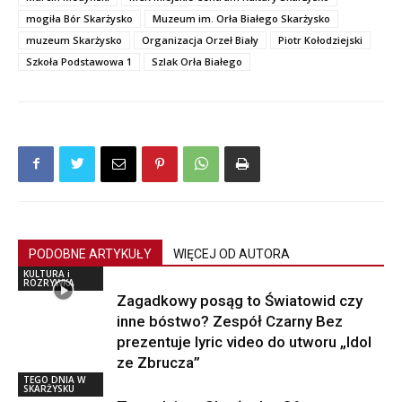
mogiła Bór Skarżysko
Muzeum im. Orła Białego Skarżysko
muzeum Skarżysko
Organizacja Orzeł Biały
Piotr Kołodziejski
Szkoła Podstawowa 1
Szlak Orła Białego
PODOBNE ARTYKUŁY
WIĘCEJ OD AUTORA
KULTURA i
ROZRYWKA
Zagadkowy posąg to Światowid czy
inne bóstwo? Zespół Czarny Bez
prezentuje lyric video do utworu „Idol
ze Zbrucza”
TEGO DNIA W
SKARŻYSKU