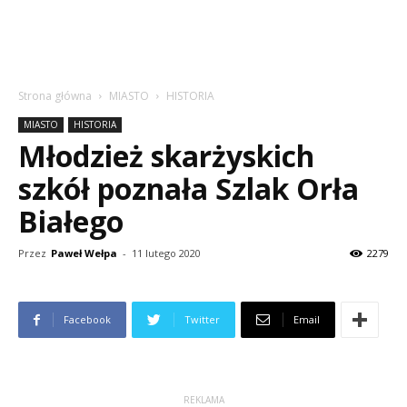
Strona główna
MIASTO
HISTORIA
MIASTO
HISTORIA
Młodzież skarżyskich
szkół poznała Szlak Orła
Białego
Przez
Paweł Wełpa
-
11 lutego 2020
2279
Facebook
Twitter
Email
REKLAMA