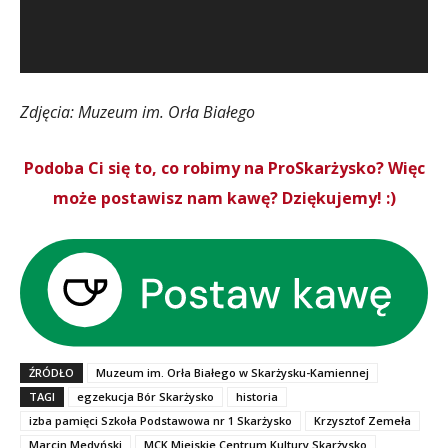
Zdjęcia: Muzeum im. Orła Białego
Podoba Ci się to, co robimy na ProSkarżysko? Więc
może postawisz nam kawę? Dziękujemy! :)
ŹRÓDŁO
Muzeum im. Orła Białego w Skarżysku-Kamiennej
TAGI
egzekucja Bór Skarżysko
historia
izba pamięci Szkoła Podstawowa nr 1 Skarżysko
Krzysztof Zemeła
Marcin Medyński
MCK Miejskie Centrum Kultury Skarżysko