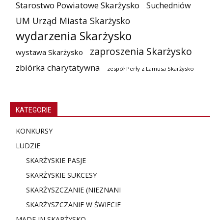
Starostwo Powiatowe Skarżysko
Suchedniów
UM Urząd Miasta Skarżysko
wydarzenia Skarżysko
zaproszenia Skarżysko
wystawa Skarżysko
zbiórka charytatywna
zespół Perły z Lamusa Skarżysko
KATEGORIE
KONKURSY
LUDZIE
SKARŻYSKIE PASJE
SKARŻYSKIE SUKCESY
SKARŻYSZCZANIE (NIE
ZNANI
SKARŻYSZCZANIE W ŚWIECIE
MADE IN SKARŻYSKO