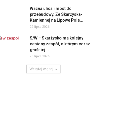
Ważna ulica i most do
przebudowy. Ze Skarżyska-
Kamiennej na Lipowe Pole...
27 lipca 2026
S/W – Skarżysko ma kolejny
ceniony zespół, o którym coraz
głośniej...
25 lipca 2026
Wczytaj więcej