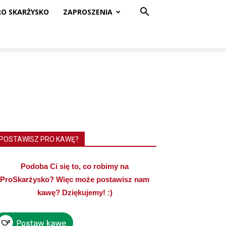
RO SKARŻYSKO
ZAPROSZENIA
POSTAWISZ PRO KAWĘ?
Podoba Ci się to, co robimy na
ProSkarżysko? Więc może postawisz nam
kawę? Dziękujemy! :)