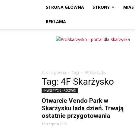
STRONA GŁÓWNA
STRONY
MIAS
REKLAMA
ProSkarżysko
Strona główna
Tagi
4F Skarżysko
Tag: 4F Skarżysko
INWESTYCJE i ROZWÓJ
Otwarcie Vendo Park w
Skarżysku lada dzień. Trwają
ostatnie przygotowania
15 sierpnia 2022