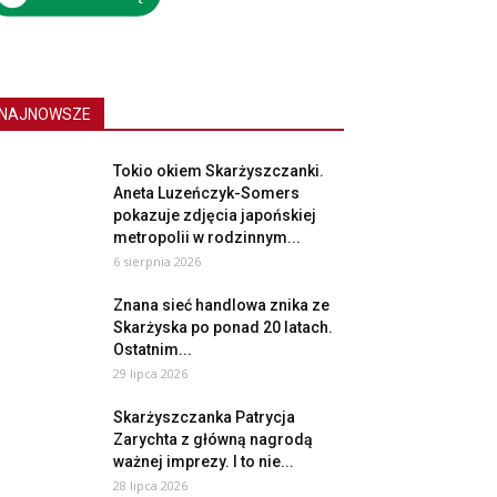
NAJNOWSZE
Tokio okiem Skarżyszczanki.
Aneta Luzeńczyk-Somers
pokazuje zdjęcia japońskiej
metropolii w rodzinnym...
6 sierpnia 2026
Znana sieć handlowa znika ze
Skarżyska po ponad 20 latach.
Ostatnim...
29 lipca 2026
Skarżyszczanka Patrycja
Zarychta z główną nagrodą
ważnej imprezy. I to nie...
28 lipca 2026