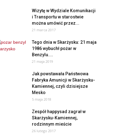
Wizytę w Wydziale Komunikacji
i Transportu w starostwie
można umówić przez...
21 marca 2017
Tego dnia w Skarżysku: 21 maja
1986 wybuchł pożar w
Benzylu....
21 maja 2019
Jak powstawała Państwowa
Fabryka Amunicji w Skarżysku-
Kamiennej, czyli dzisiejsze
Mesko
5 maja 2018
Zespół happysad zagrał w
Skarżysku-Kamiennej,
rodzinnym mieście
26 lutego 2017