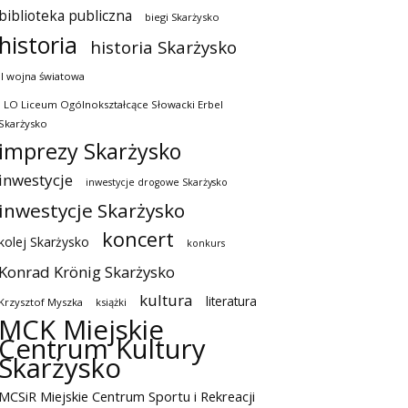
biblioteka publiczna
biegi Skarżysko
historia
historia Skarżysko
II wojna światowa
I LO Liceum Ogólnokształcące Słowacki Erbel
Skarżysko
imprezy Skarżysko
inwestycje
inwestycje drogowe Skarżysko
inwestycje Skarżysko
koncert
kolej Skarżysko
konkurs
Konrad Krönig Skarżysko
kultura
literatura
Krzysztof Myszka
książki
MCK Miejskie
Centrum Kultury
Skarżysko
MCSiR Miejskie Centrum Sportu i Rekreacji