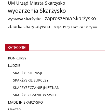
UM Urząd Miasta Skarżysko
wydarzenia Skarżysko
zaproszenia Skarżysko
wystawa Skarżysko
zbiórka charytatywna
zespół Perły z Lamusa Skarżysko
KATEGORIE
KONKURSY
LUDZIE
SKARŻYSKIE PASJE
SKARŻYSKIE SUKCESY
SKARŻYSZCZANIE (NIE
ZNANI
SKARŻYSZCZANIE W ŚWIECIE
MADE IN SKARŻYSKO
MIASTO