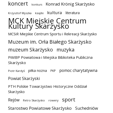
koncert
Konrad Krönig Skarżysko
konkurs
kultura
literatura
Krzysztof Myszka
książki
MCK Miejskie Centrum
Kultury Skarżysko
MCSiR Miejskie Centrum Sportu i Rekreacji Skarżysko
Muzeum im. Orła Białego Skarżysko
muzeum Skarżysko
muzyka
PiMBP Powiatowa i Miejska Biblioteka Publiczna
Skarżysko
pomoc charytatywna
piłka nożna
PKP
Piotr Kardyś
Powiat Skarżyski
PTH Polskie Towarzystwo Historyczne Oddział
Skarżysko
sport
Rejów
Retro Skarżysko
rowery
Starostwo Powiatowe Skarżysko
Suchedniów