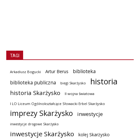
TAGI
biblioteka
Artur Berus
Arkadiusz Bogucki
historia
biblioteka publiczna
biegi Skarżysko
historia Skarżysko
II wojna światowa
I LO Liceum Ogólnokształcące Słowacki Erbel Skarżysko
imprezy Skarżysko
inwestycje
inwestycje drogowe Skarżysko
inwestycje Skarżysko
kolej Skarżysko