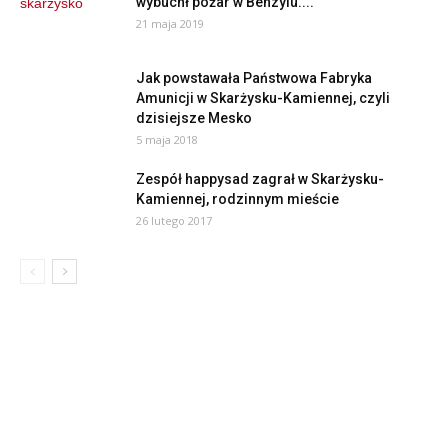
wybuchł pożar w Benzylu....
21 maja 2019
Jak powstawała Państwowa Fabryka
Amunicji w Skarżysku-Kamiennej, czyli
dzisiejsze Mesko
5 maja 2018
Zespół happysad zagrał w Skarżysku-
Kamiennej, rodzinnym mieście
26 lutego 2017