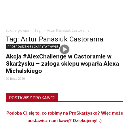
Strona główna
Tagi
Artur Panasiuk Castorama
Tag: Artur Panasiuk Castorama
PROSPOŁECZNIE i CHARYTATYWNIE
Akcja #AlexChallenge w Castoramie w
Skarżysku – załoga sklepu wsparła Alexa
Michalskiego
20 lipca 2020
POSTAWISZ PRO KAWĘ?
Podoba Ci się to, co robimy na ProSkarżysko? Więc może
postawisz nam kawę? Dziękujemy! :)