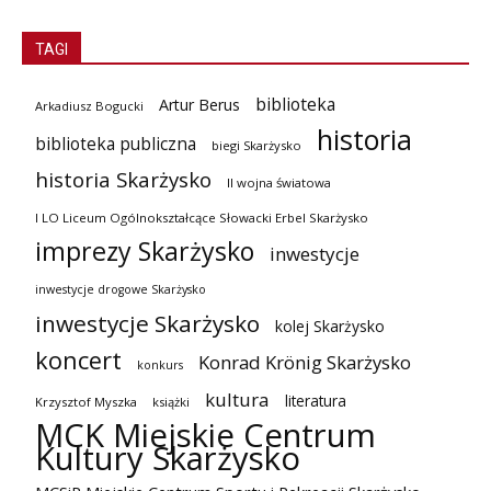
TAGI
biblioteka
Artur Berus
Arkadiusz Bogucki
historia
biblioteka publiczna
biegi Skarżysko
historia Skarżysko
II wojna światowa
I LO Liceum Ogólnokształcące Słowacki Erbel Skarżysko
imprezy Skarżysko
inwestycje
inwestycje drogowe Skarżysko
inwestycje Skarżysko
kolej Skarżysko
koncert
Konrad Krönig Skarżysko
konkurs
kultura
literatura
Krzysztof Myszka
książki
MCK Miejskie Centrum
Kultury Skarżysko