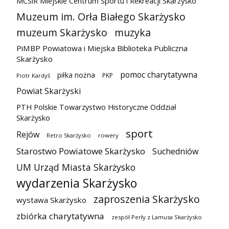
MCSiR Miejskie Centrum Sportu i Rekreacji Skarżysko
Muzeum im. Orła Białego Skarżysko
muzeum Skarżysko
muzyka
PiMBP Powiatowa i Miejska Biblioteka Publiczna
Skarżysko
pomoc charytatywna
piłka nożna
PKP
Piotr Kardyś
Powiat Skarżyski
PTH Polskie Towarzystwo Historyczne Oddział
Skarżysko
sport
Rejów
Retro Skarżysko
rowery
Starostwo Powiatowe Skarżysko
Suchedniów
UM Urząd Miasta Skarżysko
wydarzenia Skarżysko
zaproszenia Skarżysko
wystawa Skarżysko
zbiórka charytatywna
zespół Perły z Lamusa Skarżysko