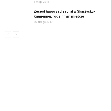
5 maja 2018
Zespół happysad zagrał w Skarżysku-
Kamiennej, rodzinnym mieście
26 lutego 2017