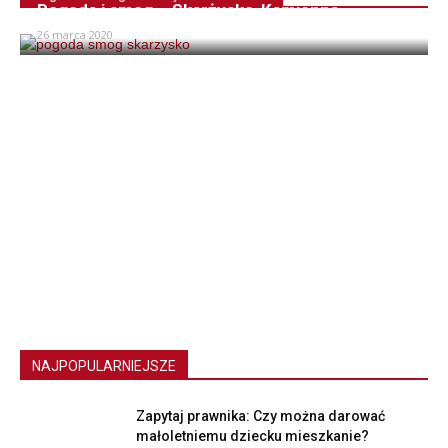
Pogoda i smog – Skarżysko-Kamienna
26 marca 2020
NAJPOPULARNIEJSZE
Zapytaj prawnika: Czy można darować
małoletniemu dziecku mieszkanie?