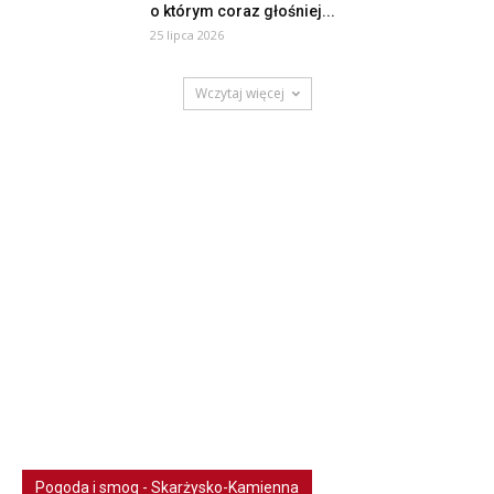
o którym coraz głośniej...
25 lipca 2026
Wczytaj więcej
Pogoda i smog - Skarżysko-Kamienna