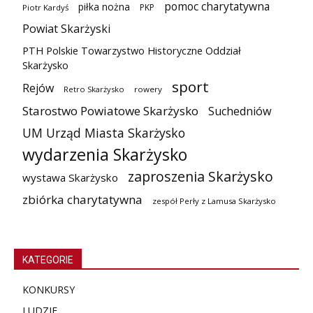
pomoc charytatywna
piłka nożna
PKP
Piotr Kardyś
Powiat Skarżyski
PTH Polskie Towarzystwo Historyczne Oddział
Skarżysko
sport
Rejów
Retro Skarżysko
rowery
Starostwo Powiatowe Skarżysko
Suchedniów
UM Urząd Miasta Skarżysko
wydarzenia Skarżysko
zaproszenia Skarżysko
wystawa Skarżysko
zbiórka charytatywna
zespół Perły z Lamusa Skarżysko
KATEGORIE
KONKURSY
LUDZIE