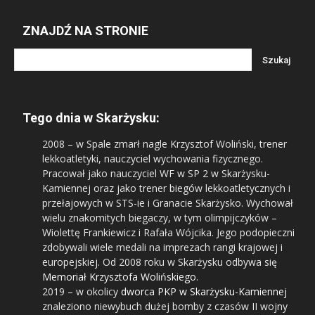
ZNAJDŹ NA STRONIE
Tego dnia w Skarżysku:
2008
– w Spale zmarł nagle Krzysztof Woliński, trener
lekkoatletyki, nauczyciel wychowania fizycznego.
Pracował jako nauczyciel WF w SP 2 w Skarżysku-
Kamiennej oraz jako trener biegów lekkoatletycznych i
przełajowych w STS-ie i Granacie Skarżysko. Wychował
wielu znakomitych biegaczy, w tym olimpijczyków –
Wiolettę Frankiewicz i Rafała Wójcika. Jego podopieczni
zdobywali wiele medali na imprezach rangi krajowej i
europejskiej. Od 2008 roku w Skarżysku odbywa się
Memoriał Krzysztofa Wolińskiego
.
2019
– w okolicy
dworca PKP w Skarżysku-Kamiennej
znaleziono niewybuch dużej bomby z czasów II wojny