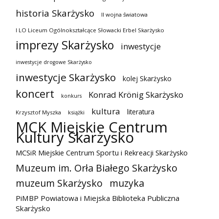
historia Skarżysko
II wojna światowa
I LO Liceum Ogólnokształcące Słowacki Erbel Skarżysko
imprezy Skarżysko
inwestycje
inwestycje drogowe Skarżysko
inwestycje Skarżysko
kolej Skarżysko
koncert
Konrad Krönig Skarżysko
konkurs
kultura
literatura
Krzysztof Myszka
książki
MCK Miejskie Centrum
Kultury Skarżysko
MCSiR Miejskie Centrum Sportu i Rekreacji Skarżysko
Muzeum im. Orła Białego Skarżysko
muzeum Skarżysko
muzyka
PiMBP Powiatowa i Miejska Biblioteka Publiczna
Skarżysko