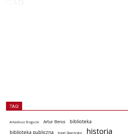
TAGI
biblioteka
Artur Berus
Arkadiusz Bogucki
historia
biblioteka publiczna
biegi Skarżysko