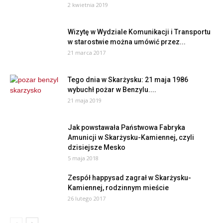
2 kwietnia 2019
Wizytę w Wydziale Komunikacji i Transportu
w starostwie można umówić przez...
21 marca 2017
Tego dnia w Skarżysku: 21 maja 1986
wybuchł pożar w Benzylu....
21 maja 2019
Jak powstawała Państwowa Fabryka
Amunicji w Skarżysku-Kamiennej, czyli
dzisiejsze Mesko
5 maja 2018
Zespół happysad zagrał w Skarżysku-
Kamiennej, rodzinnym mieście
26 lutego 2017