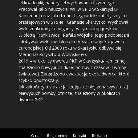
lekkoatletyki, nauczyciel wychowania fizycznego.
Pracował jako nauczyciel WF w SP 2 w Skarżysku-
Kamiennej oraz jako trener biegów lekkoatletycznych i
przełajowych w STS-ie i Granacie Skarżysko. Wychował
wielu znakomitych biegaczy, w tym olimpijczyków –
Wiolettę Frankiewicz i Rafała Wójcika. Jego podopieczni
zdobywali wiele medali na imprezach rangi krajowej i
europejskiej. Od 2008 roku w Skarżysku odbywa się
Memoriał Krzysztofa Wolińskiego
.
2019
– w okolicy
dworca PKP w Skarżysku-Kamiennej
znaleziono niewybuch dużej bomby z czasów II wojny
światowej. Zarządzono ewakuację okolic dworca, które
szybko opustoszały.
Jak zakończyła się akcja i zdjęcia z niej zobaczysz tutaj:
Niewybuch bomby lotniczej znaleziony w okolicach
dworca PKP
O nas
Regulaminy
Kontakt
Reklama