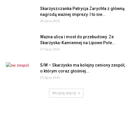
Skarżyszczanka Patrycja Zarychta z główną
nagrodą ważnej imprezy. I to nie...
28 lipca 2026
Ważna ulica i most do przebudowy. Ze
Skarżyska-Kamiennej na Lipowe Pole...
27 lipca 2026
S/W – Skarżysko ma kolejny ceniony zespół,
o którym coraz głośniej...
25 lipca 2026
Wczytaj więcej