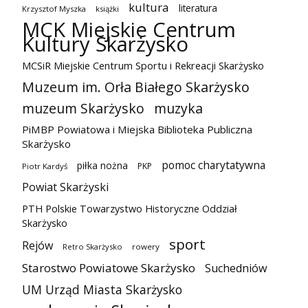
kultura
literatura
Krzysztof Myszka
książki
MCK Miejskie Centrum
Kultury Skarżysko
MCSiR Miejskie Centrum Sportu i Rekreacji Skarżysko
Muzeum im. Orła Białego Skarżysko
muzeum Skarżysko
muzyka
PiMBP Powiatowa i Miejska Biblioteka Publiczna
Skarżysko
pomoc charytatywna
piłka nożna
PKP
Piotr Kardyś
Powiat Skarżyski
PTH Polskie Towarzystwo Historyczne Oddział
Skarżysko
sport
Rejów
Retro Skarżysko
rowery
Starostwo Powiatowe Skarżysko
Suchedniów
UM Urząd Miasta Skarżysko