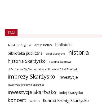
TAGI
biblioteka
Artur Berus
Arkadiusz Bogucki
historia
biblioteka publiczna
biegi Skarżysko
historia Skarżysko
II wojna światowa
I LO Liceum Ogólnokształcące Słowacki Erbel Skarżysko
imprezy Skarżysko
inwestycje
inwestycje drogowe Skarżysko
inwestycje Skarżysko
kolej Skarżysko
koncert
Konrad Krönig Skarżysko
konkurs