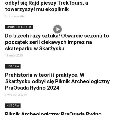
odbył się Rajd pieszy TrekTours, a
towarzyszył mu ekopiknik
9 czerwca 2025
SPORT i REKREACJA
Do trzech razy sztuka! Otwarcie sezonu to
początek serii ciekawych imprez na
skateparku w Skarżysku
11 maja 2025
HISTORIA
Prehistoria w teorii i praktyce. W
Skarżysku odbył się Piknik Archeologiczny
PraOsada Rydno 2024
9 września 2024
HISTORIA
Piknik Archeologiczny PraOsada Rydno