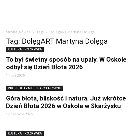
Strona główna
Tagi
DolęgART Martyna Dolęga
Tag: DolęgART Martyna Dolęga
KULTURA i ROZRYWKA
To był świetny sposób na upały. W Oskole
odbył się Dzień Błota 2026
1 lipca 2026
PROSPOŁECZNIE i CHARYTATYWNIE
Góra błota, bliskość i natura. Już wkrótce
Dzień Błota 2026 w Oskole w Skarżysku
19 czerwca 2026
KULTURA i ROZRYWKA