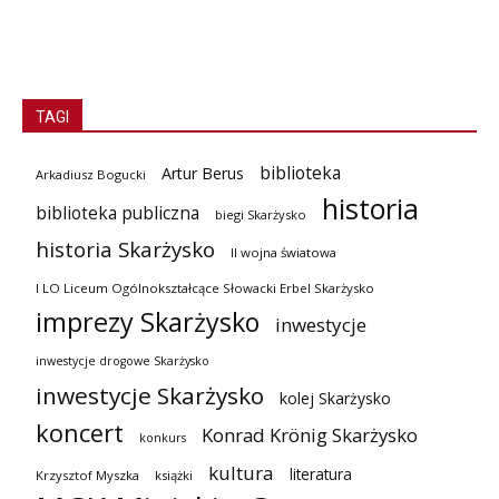
TAGI
biblioteka
Artur Berus
Arkadiusz Bogucki
historia
biblioteka publiczna
biegi Skarżysko
historia Skarżysko
II wojna światowa
I LO Liceum Ogólnokształcące Słowacki Erbel Skarżysko
imprezy Skarżysko
inwestycje
inwestycje drogowe Skarżysko
inwestycje Skarżysko
kolej Skarżysko
koncert
Konrad Krönig Skarżysko
konkurs
kultura
literatura
Krzysztof Myszka
książki