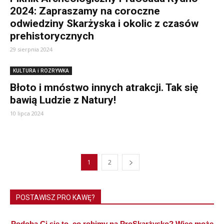
2024: Zapraszamy na coroczne
odwiedziny Skarżyska i okolic z czasów
prehistorycznych
29 sierpnia 2024
KULTURA i ROZRYWKA
Błoto i mnóstwo innych atrakcji. Tak się
bawią Ludzie z Natury!
10 lipca 2024
1
2
POSTAWISZ PRO KAWĘ?
Podoba Ci się to, co robimy na ProSkarżysko? Więc może