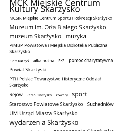
MCK Miejskie Centrum
Kultury Skarżysko
MCSiR Miejskie Centrum Sportu i Rekreacji Skarżysko
Muzeum im. Orła Białego Skarżysko
muzeum Skarżysko
muzyka
PiMBP Powiatowa i Miejska Biblioteka Publiczna
Skarżysko
pomoc charytatywna
piłka nożna
PKP
Piotr Kardyś
Powiat Skarżyski
PTH Polskie Towarzystwo Historyczne Oddział
Skarżysko
sport
Rejów
Retro Skarżysko
rowery
Starostwo Powiatowe Skarżysko
Suchedniów
UM Urząd Miasta Skarżysko
wydarzenia Skarżysko