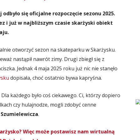
dbyło się oficjalne rozpoczęcie sezonu 2025.
z i już w najbliższym czasie skarżyski obiekt
aju.
cjalnie otworzyć sezon na skateparku w Skarżysku.
waż nastąpił nawrót zimy. Drugi zbiegł się z
iszka. Jednak 4 maja 2025 roku już nic nie stanęło
ysku
dopisała, choć ostatnio bywa kapryśna.
 Dla każdego było coś ciekawego. Ci, którzy dopiero
olkach czy hulajnodze, mogli zdobyć cenne
 Szumielewicza
.
Skarżysko? Więc może postawisz nam wirtualną