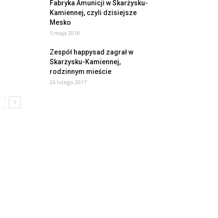
Fabryka Amunicji w Skarżysku-
Kamiennej, czyli dzisiejsze
Mesko
5 maja 2018
Zespół happysad zagrał w
Skarżysku-Kamiennej,
rodzinnym mieście
26 lutego 2017