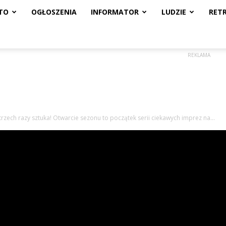
TO
OGŁOSZENIA
INFORMATOR
LUDZIE
RET
REKLAMA
trzech razy sztuka! Otwarcie sezonu to początek serii ciekawych imprez na...