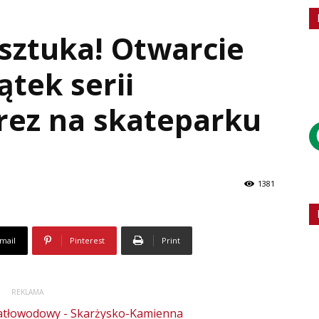
 sztuka! Otwarcie
ątek serii
rez na skateparku
1381
mail
Pinterest
Print
REKLAMA