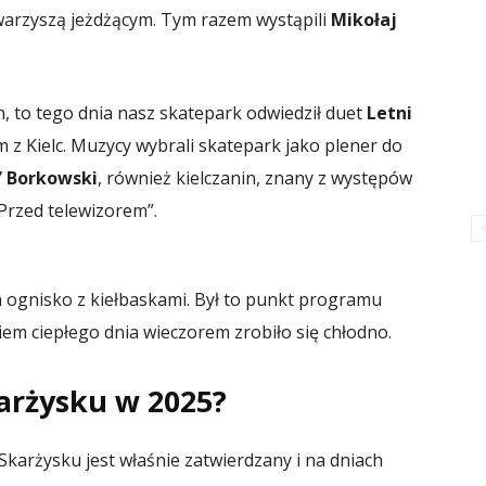
towarzyszą jeżdżącym. Tym razem wystąpili
Mikołaj
h, to tego dnia nasz skatepark odwiedził duet
Letni
m z Kielc. Muzycy wybrali skatepark jako plener do
” Borkowski
, również kielczanin, znany z występów
Przed telewizorem”.
a ognisko z kiełbaskami. Był to punkt programu
em ciepłego dnia wieczorem zrobiło się chłodno.
arżysku w 2025?
karżysku jest właśnie zatwierdzany i na dniach