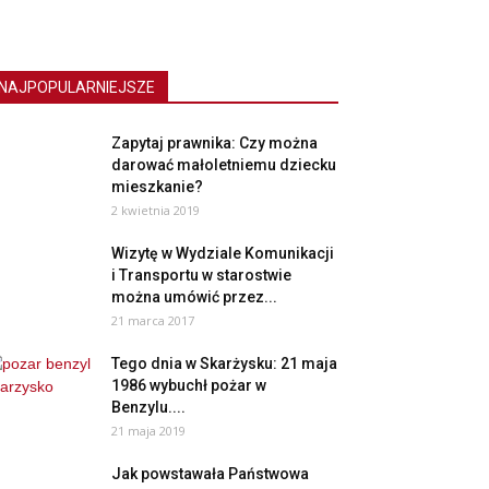
NAJPOPULARNIEJSZE
Zapytaj prawnika: Czy można
darować małoletniemu dziecku
mieszkanie?
2 kwietnia 2019
Wizytę w Wydziale Komunikacji
i Transportu w starostwie
można umówić przez...
21 marca 2017
Tego dnia w Skarżysku: 21 maja
1986 wybuchł pożar w
Benzylu....
21 maja 2019
Jak powstawała Państwowa