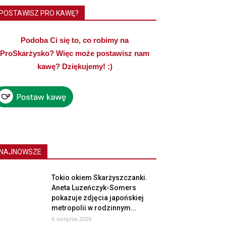
POSTAWISZ PRO KAWĘ?
Podoba Ci się to, co robimy na
ProSkarżysko? Więc może postawisz nam
kawę? Dziękujemy! :)
NAJNOWSZE
Tokio okiem Skarżyszczanki.
Aneta Luzeńczyk-Somers
pokazuje zdjęcia japońskiej
metropolii w rodzinnym...
6 sierpnia 2026