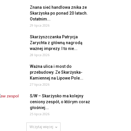
Znana sieć handlowa znika ze
Skarżyska po ponad 20 latach.
Ostatnim...
29 lipca 2026
Skarżyszczanka Patrycja
Zarychta z główną nagrodą
ważnej imprezy. I to nie...
28 lipca 2026
Ważna ulica i most do
przebudowy. Ze Skarżyska-
Kamiennej na Lipowe Pole...
27 lipca 2026
S/W – Skarżysko ma kolejny
ceniony zespół, o którym coraz
głośniej...
25 lipca 2026
Wczytaj więcej