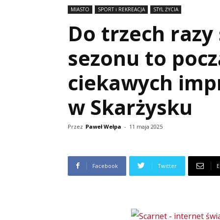
MIASTO
SPORT i REKREACJA
STYL ŻYCIA
Do trzech razy
sezonu to pocz
ciekawych imp
w Skarżysku
Przez
Paweł Wełpa
-
11 maja 2025
Facebook
Twitter
E