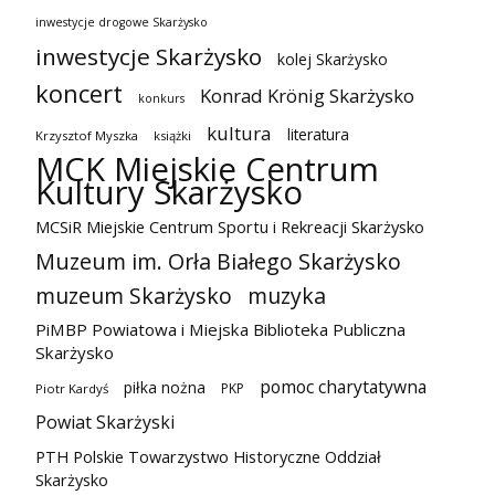
inwestycje drogowe Skarżysko
inwestycje Skarżysko
kolej Skarżysko
koncert
Konrad Krönig Skarżysko
konkurs
kultura
literatura
Krzysztof Myszka
książki
MCK Miejskie Centrum
Kultury Skarżysko
MCSiR Miejskie Centrum Sportu i Rekreacji Skarżysko
Muzeum im. Orła Białego Skarżysko
muzeum Skarżysko
muzyka
PiMBP Powiatowa i Miejska Biblioteka Publiczna
Skarżysko
pomoc charytatywna
piłka nożna
PKP
Piotr Kardyś
Powiat Skarżyski
PTH Polskie Towarzystwo Historyczne Oddział
Skarżysko