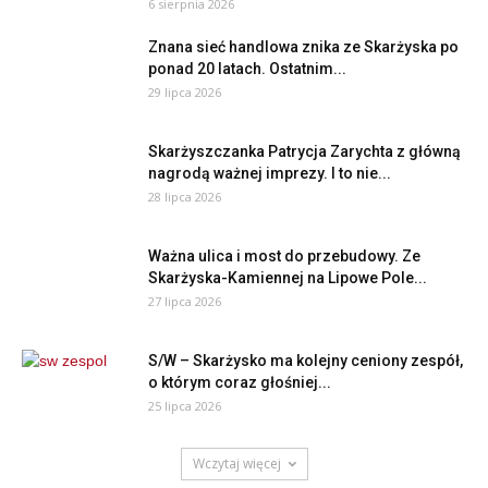
6 sierpnia 2026
Znana sieć handlowa znika ze Skarżyska po
ponad 20 latach. Ostatnim...
29 lipca 2026
Skarżyszczanka Patrycja Zarychta z główną
nagrodą ważnej imprezy. I to nie...
28 lipca 2026
Ważna ulica i most do przebudowy. Ze
Skarżyska-Kamiennej na Lipowe Pole...
27 lipca 2026
S/W – Skarżysko ma kolejny ceniony zespół,
o którym coraz głośniej...
25 lipca 2026
Wczytaj więcej