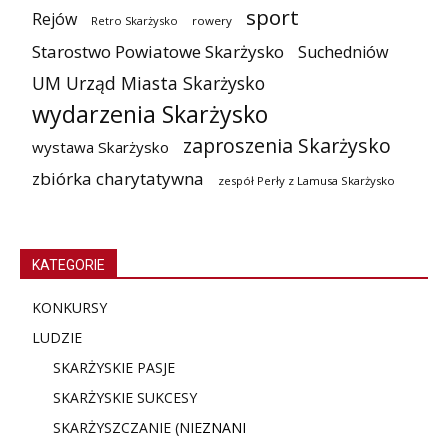
sport
Rejów
Retro Skarżysko
rowery
Starostwo Powiatowe Skarżysko
Suchedniów
UM Urząd Miasta Skarżysko
wydarzenia Skarżysko
zaproszenia Skarżysko
wystawa Skarżysko
zbiórka charytatywna
zespół Perły z Lamusa Skarżysko
KATEGORIE
KONKURSY
LUDZIE
SKARŻYSKIE PASJE
SKARŻYSKIE SUKCESY
SKARŻYSZCZANIE (NIE
ZNANI