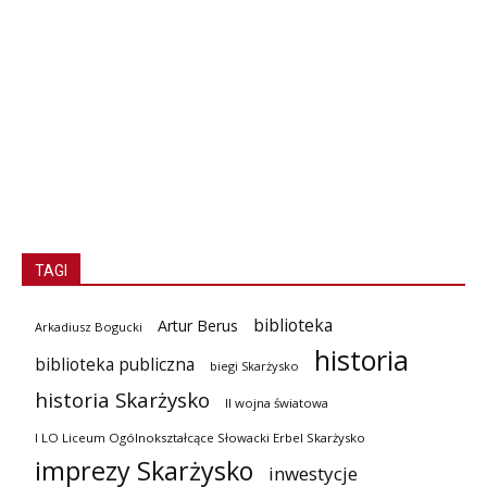
TAGI
biblioteka
Artur Berus
Arkadiusz Bogucki
historia
biblioteka publiczna
biegi Skarżysko
historia Skarżysko
II wojna światowa
I LO Liceum Ogólnokształcące Słowacki Erbel Skarżysko
imprezy Skarżysko
inwestycje