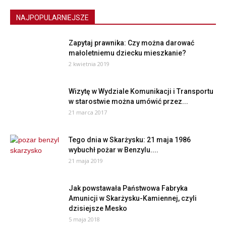
NAJPOPULARNIEJSZE
Zapytaj prawnika: Czy można darować
małoletniemu dziecku mieszkanie?
2 kwietnia 2019
Wizytę w Wydziale Komunikacji i Transportu
w starostwie można umówić przez...
21 marca 2017
Tego dnia w Skarżysku: 21 maja 1986
wybuchł pożar w Benzylu....
21 maja 2019
Jak powstawała Państwowa Fabryka
Amunicji w Skarżysku-Kamiennej, czyli
dzisiejsze Mesko
5 maja 2018