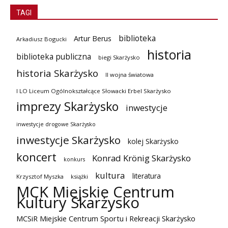
TAGI
biblioteka
Artur Berus
Arkadiusz Bogucki
historia
biblioteka publiczna
biegi Skarżysko
historia Skarżysko
II wojna światowa
I LO Liceum Ogólnokształcące Słowacki Erbel Skarżysko
imprezy Skarżysko
inwestycje
inwestycje drogowe Skarżysko
inwestycje Skarżysko
kolej Skarżysko
koncert
Konrad Krönig Skarżysko
konkurs
kultura
literatura
Krzysztof Myszka
książki
MCK Miejskie Centrum
Kultury Skarżysko
MCSiR Miejskie Centrum Sportu i Rekreacji Skarżysko