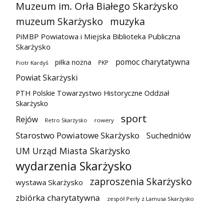
Muzeum im. Orła Białego Skarżysko
muzeum Skarżysko
muzyka
PiMBP Powiatowa i Miejska Biblioteka Publiczna
Skarżysko
pomoc charytatywna
piłka nożna
PKP
Piotr Kardyś
Powiat Skarżyski
PTH Polskie Towarzystwo Historyczne Oddział
Skarżysko
sport
Rejów
Retro Skarżysko
rowery
Starostwo Powiatowe Skarżysko
Suchedniów
UM Urząd Miasta Skarżysko
wydarzenia Skarżysko
zaproszenia Skarżysko
wystawa Skarżysko
zbiórka charytatywna
zespół Perły z Lamusa Skarżysko