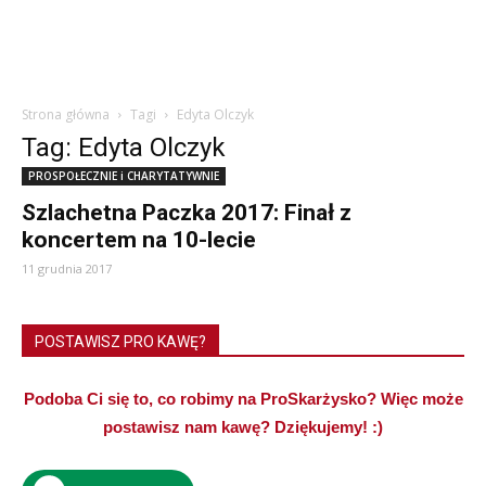
Strona główna
Tagi
Edyta Olczyk
Tag: Edyta Olczyk
PROSPOŁECZNIE i CHARYTATYWNIE
Szlachetna Paczka 2017: Finał z
koncertem na 10-lecie
11 grudnia 2017
POSTAWISZ PRO KAWĘ?
Podoba Ci się to, co robimy na ProSkarżysko? Więc może
postawisz nam kawę? Dziękujemy! :)