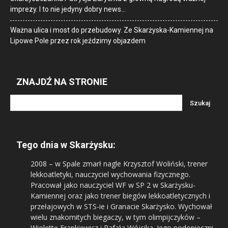
imprezy. I to nie jedyny dobry news…
Ważna ulica i most do przebudowy. Ze Skarżyska-Kamiennej na
Lipowe Pole przez rok jeździmy objazdem
ZNAJDŹ NA STRONIE
Tego dnia w Skarżysku:
2008
– w Spale zmarł nagle Krzysztof Woliński, trener
lekkoatletyki, nauczyciel wychowania fizycznego.
Pracował jako nauczyciel WF w SP 2 w Skarżysku-
Kamiennej oraz jako trener biegów lekkoatletycznych i
przełajowych w STS-ie i Granacie Skarżysko. Wychował
wielu znakomitych biegaczy, w tym olimpijczyków –
Wiolettę Frankiewicz i Rafała Wójcika. Jego podopieczni