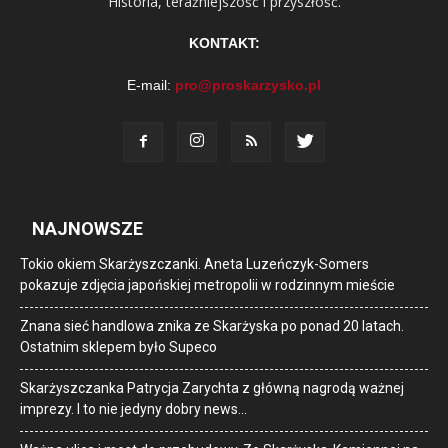
Historia, teraźniejszość i przyszłość.
KONTAKT:
E-mail:
pro@proskarzysko.pl
NAJNOWSZE
Tokio okiem Skarżyszczanki. Aneta Luzeńczyk-Somers
pokazuje zdjęcia japońskiej metropolii w rodzinnym mieście
Znana sieć handlowa znika ze Skarżyska po ponad 20 latach.
Ostatnim sklepem było Supeco
Skarżyszczanka Patrycja Zarychta z główną nagrodą ważnej
imprezy. I to nie jedyny dobry news…