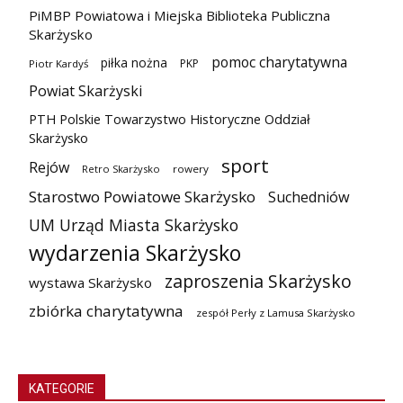
PiMBP Powiatowa i Miejska Biblioteka Publiczna
Skarżysko
pomoc charytatywna
piłka nożna
PKP
Piotr Kardyś
Powiat Skarżyski
PTH Polskie Towarzystwo Historyczne Oddział
Skarżysko
sport
Rejów
Retro Skarżysko
rowery
Starostwo Powiatowe Skarżysko
Suchedniów
UM Urząd Miasta Skarżysko
wydarzenia Skarżysko
zaproszenia Skarżysko
wystawa Skarżysko
zbiórka charytatywna
zespół Perły z Lamusa Skarżysko
KATEGORIE