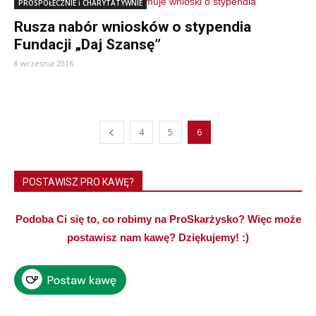
PROSPOŁECZNIE i CHARYTATYWNIE
Rusza nabór wniosków o stypendia
Fundacji „Daj Szansę”
8 września 2016
4
5
6
POSTAWISZ PRO KAWĘ?
Podoba Ci się to, co robimy na ProSkarżysko? Więc może
postawisz nam kawę? Dziękujemy! :)