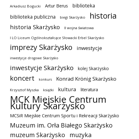
biblioteka
Artur Berus
Arkadiusz Bogucki
historia
biblioteka publiczna
biegi Skarżysko
historia Skarżysko
II wojna światowa
I LO Liceum Ogólnokształcące Słowacki Erbel Skarżysko
imprezy Skarżysko
inwestycje
inwestycje drogowe Skarżysko
inwestycje Skarżysko
kolej Skarżysko
koncert
Konrad Krönig Skarżysko
konkurs
kultura
literatura
Krzysztof Myszka
książki
MCK Miejskie Centrum
Kultury Skarżysko
MCSiR Miejskie Centrum Sportu i Rekreacji Skarżysko
Muzeum im. Orła Białego Skarżysko
muzeum Skarżysko
muzyka