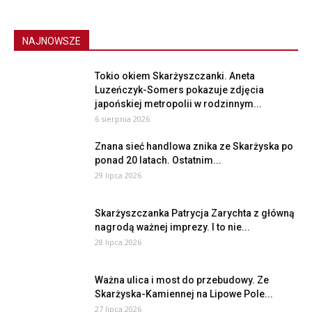
NAJNOWSZE
Tokio okiem Skarżyszczanki. Aneta
Luzeńczyk-Somers pokazuje zdjęcia
japońskiej metropolii w rodzinnym...
6 sierpnia 2026
Znana sieć handlowa znika ze Skarżyska po
ponad 20 latach. Ostatnim...
29 lipca 2026
Skarżyszczanka Patrycja Zarychta z główną
nagrodą ważnej imprezy. I to nie...
28 lipca 2026
Ważna ulica i most do przebudowy. Ze
Skarżyska-Kamiennej na Lipowe Pole...
27 lipca 2026