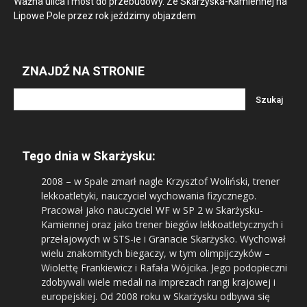
Ważna ulica i most do przebudowy. Ze Skarżyska-Kamiennej na
Lipowe Pole przez rok jeździmy objazdem
ZNAJDŹ NA STRONIE
Tego dnia w Skarżysku:
2008
– w Spale zmarł nagle Krzysztof Woliński, trener
lekkoatletyki, nauczyciel wychowania fizycznego.
Pracował jako nauczyciel WF w SP 2 w Skarżysku-
Kamiennej oraz jako trener biegów lekkoatletycznych i
przełajowych w STS-ie i Granacie Skarżysko. Wychował
wielu znakomitych biegaczy, w tym olimpijczyków –
Wiolettę Frankiewicz i Rafała Wójcika. Jego podopieczni
zdobywali wiele medali na imprezach rangi krajowej i
europejskiej. Od 2008 roku w Skarżysku odbywa się