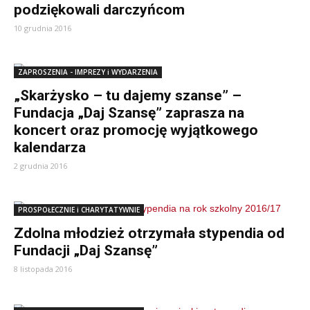
podziękowali darczyńcom
10 grudnia 2016
ZAPROSZENIA - IMPREZY i WYDARZENIA
„Skarżysko – tu dajemy szanse” –
Fundacja „Daj Szansę” zaprasza na
koncert oraz promocję wyjątkowego
kalendarza
2 grudnia 2016
PROSPOŁECZNIE i CHARYTATYWNIE
Zdolna młodzież otrzymała stypendia od
Fundacji „Daj Szansę”
8 listopada 2016