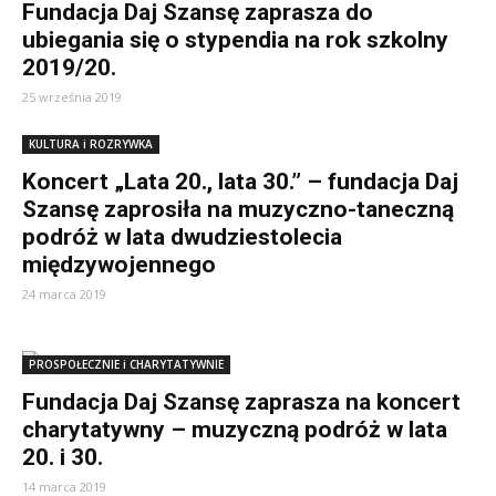
Fundacja Daj Szansę zaprasza do
ubiegania się o stypendia na rok szkolny
2019/20.
25 września 2019
KULTURA i ROZRYWKA
Koncert „Lata 20., lata 30.” – fundacja Daj
Szansę zaprosiła na muzyczno-taneczną
podróż w lata dwudziestolecia
międzywojennego
24 marca 2019
PROSPOŁECZNIE i CHARYTATYWNIE
Fundacja Daj Szansę zaprasza na koncert
charytatywny – muzyczną podróż w lata
20. i 30.
14 marca 2019