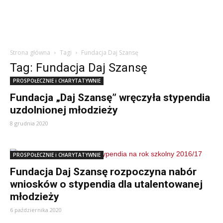
Strona główna
Tagi
Fundacja Daj Szansę
Tag: Fundacja Daj Szansę
PROSPOŁECZNIE i CHARYTATYWNIE
Fundacja „Daj Szansę” wręczyła stypendia
uzdolnionej młodzieży
8 grudnia 2020
PROSPOŁECZNIE i CHARYTATYWNIE
Fundacja Daj Szansę rozpoczyna nabór
wniosków o stypendia dla utalentowanej
młodzieży
6 października 2020