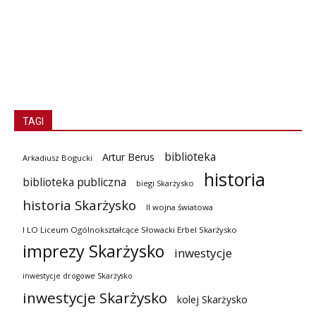
TAGI
biblioteka
Artur Berus
Arkadiusz Bogucki
historia
biblioteka publiczna
biegi Skarżysko
historia Skarżysko
II wojna światowa
I LO Liceum Ogólnokształcące Słowacki Erbel Skarżysko
imprezy Skarżysko
inwestycje
inwestycje drogowe Skarżysko
inwestycje Skarżysko
kolej Skarżysko