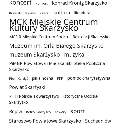
koncert
Konrad Krönig Skarżysko
konkurs
kultura
literatura
Krzysztof Myszka
książki
MCK Miejskie Centrum
Kultury Skarżysko
MCSiR Miejskie Centrum Sportu i Rekreacji Skarżysko
Muzeum im. Orła Białego Skarżysko
muzeum Skarżysko
muzyka
PiMBP Powiatowa i Miejska Biblioteka Publiczna
Skarżysko
pomoc charytatywna
piłka nożna
PKP
Piotr Kardyś
Powiat Skarżyski
PTH Polskie Towarzystwo Historyczne Oddział
Skarżysko
sport
Rejów
Retro Skarżysko
rowery
Starostwo Powiatowe Skarżysko
Suchedniów