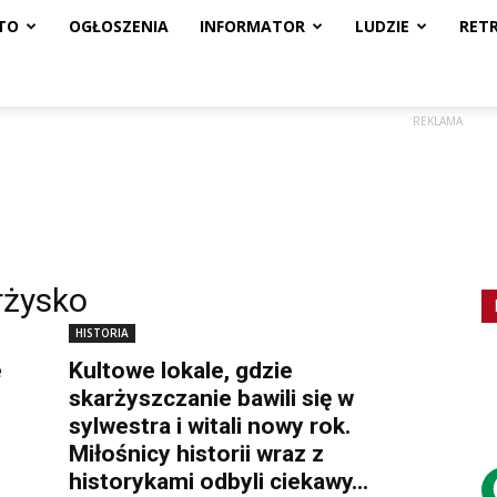
TO
OGŁOSZENIA
INFORMATOR
LUDZIE
RET
REKLAMA
rżysko
HISTORIA
e
Kultowe lokale, gdzie
skarżyszczanie bawili się w
sylwestra i witali nowy rok.
Miłośnicy historii wraz z
historykami odbyli ciekawy...