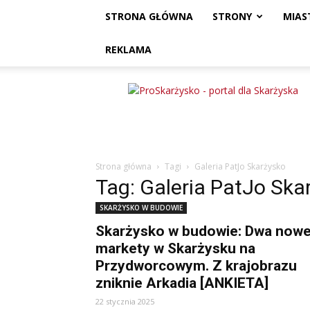
STRONA GŁÓWNA
STRONY
MIAS
REKLAMA
ProSkarżysko
Strona główna
Tagi
Galeria PatJo Skarżysko
Tag: Galeria PatJo Ska
SKARŻYSKO W BUDOWIE
Skarżysko w budowie: Dwa now
markety w Skarżysku na
Przydworcowym. Z krajobrazu
zniknie Arkadia [ANKIETA]
22 stycznia 2025