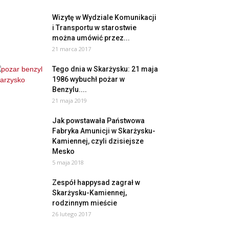
Wizytę w Wydziale Komunikacji
i Transportu w starostwie
można umówić przez...
21 marca 2017
Tego dnia w Skarżysku: 21 maja
1986 wybuchł pożar w
Benzylu....
21 maja 2019
Jak powstawała Państwowa
Fabryka Amunicji w Skarżysku-
Kamiennej, czyli dzisiejsze
Mesko
5 maja 2018
Zespół happysad zagrał w
Skarżysku-Kamiennej,
rodzinnym mieście
26 lutego 2017