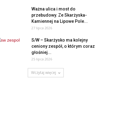
Ważna ulica i most do
przebudowy. Ze Skarżyska-
Kamiennej na Lipowe Pole...
27 lipca 2026
S/W – Skarżysko ma kolejny
ceniony zespół, o którym coraz
głośniej...
25 lipca 2026
Wczytaj więcej