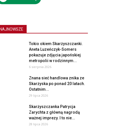
NAJNOWSZE
Tokio okiem Skarżyszczanki.
Aneta Luzeńczyk-Somers
pokazuje zdjęcia japońskiej
metropolii w rodzinnym...
6 sierpnia 2026
Znana sieć handlowa znika ze
Skarżyska po ponad 20 latach.
Ostatnim...
29 lipca 2026
Skarżyszczanka Patrycja
Zarychta z główną nagrodą
ważnej imprezy. I to nie...
28 lipca 2026