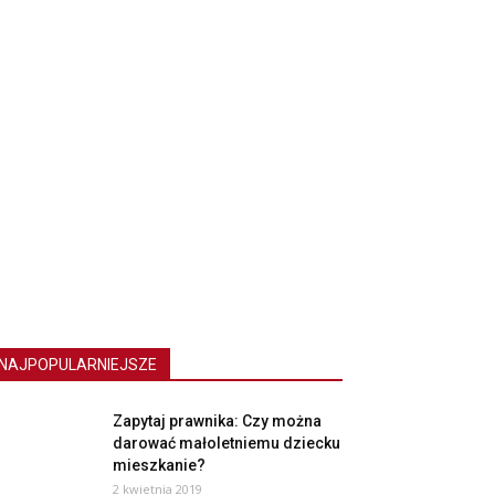
NAJPOPULARNIEJSZE
Zapytaj prawnika: Czy można
darować małoletniemu dziecku
mieszkanie?
2 kwietnia 2019