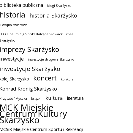
biblioteka publiczna
biegi Skarżysko
historia
historia Skarżysko
II wojna światowa
I LO Liceum Ogólnokształcące Słowacki Erbel
Skarżysko
imprezy Skarżysko
inwestycje
inwestycje drogowe Skarżysko
inwestycje Skarżysko
koncert
kolej Skarżysko
konkurs
Konrad Krönig Skarżysko
kultura
literatura
Krzysztof Myszka
książki
MCK Miejskie
Centrum Kultury
Skarżysko
MCSiR Miejskie Centrum Sportu i Rekreacji