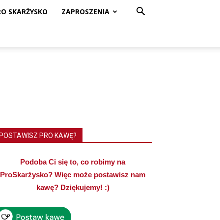
RO SKARŻYSKO
ZAPROSZENIA
POSTAWISZ PRO KAWĘ?
Podoba Ci się to, co robimy na
ProSkarżysko? Więc może postawisz nam
kawę? Dziękujemy! :)