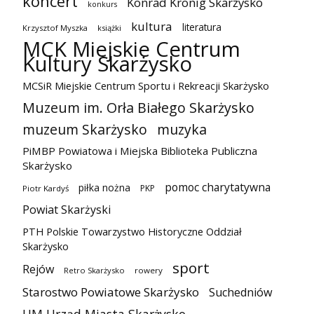
koncert
Konrad Krönig Skarżysko
konkurs
kultura
literatura
Krzysztof Myszka
książki
MCK Miejskie Centrum
Kultury Skarżysko
MCSiR Miejskie Centrum Sportu i Rekreacji Skarżysko
Muzeum im. Orła Białego Skarżysko
muzeum Skarżysko
muzyka
PiMBP Powiatowa i Miejska Biblioteka Publiczna
Skarżysko
pomoc charytatywna
piłka nożna
PKP
Piotr Kardyś
Powiat Skarżyski
PTH Polskie Towarzystwo Historyczne Oddział
Skarżysko
sport
Rejów
Retro Skarżysko
rowery
Starostwo Powiatowe Skarżysko
Suchedniów
UM Urząd Miasta Skarżysko