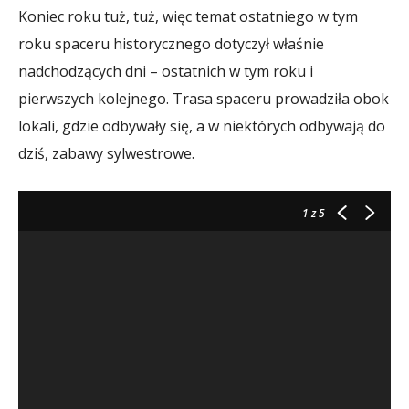
Koniec roku tuż, tuż, więc temat ostatniego w tym
roku spaceru historycznego dotyczył właśnie
nadchodzących dni – ostatnich w tym roku i
pierwszych kolejnego. Trasa spaceru prowadziła obok
lokali, gdzie odbywały się, a w niektórych odbywają do
dziś, zabawy sylwestrowe.
1
z 5