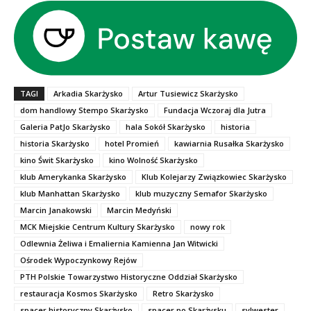
TAGI
Arkadia Skarżysko
Artur Tusiewicz Skarżysko
dom handlowy Stempo Skarżysko
Fundacja Wczoraj dla Jutra
Galeria PatJo Skarżysko
hala Sokół Skarżysko
historia
historia Skarżysko
hotel Promień
kawiarnia Rusałka Skarżysko
kino Świt Skarżysko
kino Wolność Skarżysko
klub Amerykanka Skarżysko
Klub Kolejarzy Związkowiec Skarżysko
klub Manhattan Skarżysko
klub muzyczny Semafor Skarżysko
Marcin Janakowski
Marcin Medyński
MCK Miejskie Centrum Kultury Skarżysko
nowy rok
Odlewnia Żeliwa i Emaliernia Kamienna Jan Witwicki
Ośrodek Wypoczynkowy Rejów
PTH Polskie Towarzystwo Historyczne Oddział Skarżysko
restauracja Kosmos Skarżysko
Retro Skarżysko
spacer historyczny Skarżysko
spacer po Skarżysku
sylwester