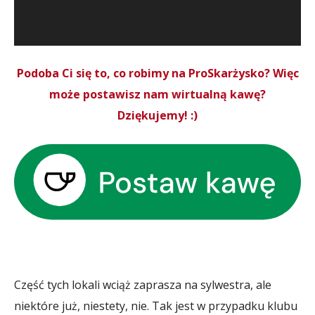
Podoba Ci się to, co robimy na ProSkarżysko? Więc
może postawisz nam wirtualną kawę?
Dziękujemy! :)
Część tych lokali wciąż zaprasza na sylwestra, ale
niektóre już, niestety, nie. Tak jest w przypadku klubu