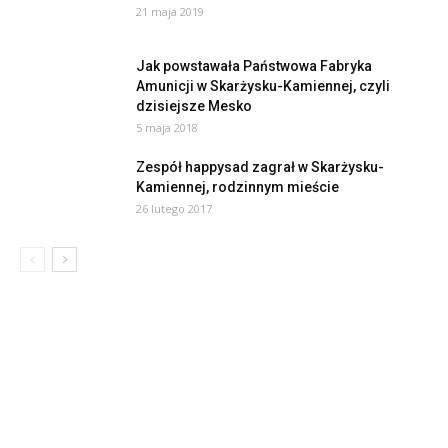
21 maja 2019
Jak powstawała Państwowa Fabryka
Amunicji w Skarżysku-Kamiennej, czyli
dzisiejsze Mesko
5 maja 2018
Zespół happysad zagrał w Skarżysku-
Kamiennej, rodzinnym mieście
26 lutego 2017