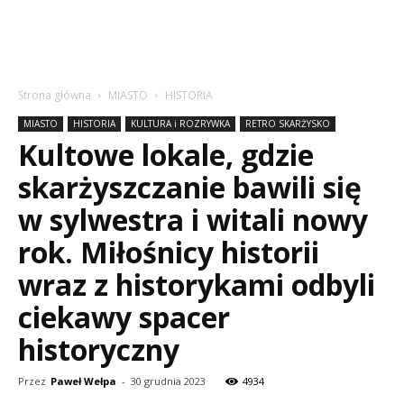
Strona główna
MIASTO
HISTORIA
MIASTO
HISTORIA
KULTURA i ROZRYWKA
RETRO SKARŻYSKO
Kultowe lokale, gdzie
skarżyszczanie bawili się
w sylwestra i witali nowy
rok. Miłośnicy historii
wraz z historykami odbyli
ciekawy spacer
historyczny
Przez
Paweł Wełpa
-
30 grudnia 2023
4934