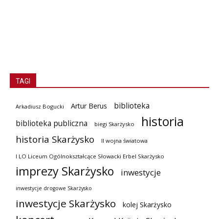
TAGI
biblioteka
Artur Berus
Arkadiusz Bogucki
historia
biblioteka publiczna
biegi Skarżysko
historia Skarżysko
II wojna światowa
I LO Liceum Ogólnokształcące Słowacki Erbel Skarżysko
imprezy Skarżysko
inwestycje
inwestycje drogowe Skarżysko
inwestycje Skarżysko
kolej Skarżysko