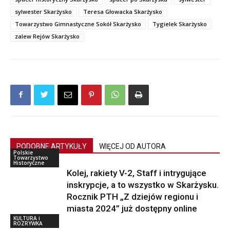
sylwester Skarżysko
Teresa Głowacka Skarżysko
Towarzystwo Gimnastyczne Sokół Skarżysko
Tygielek Skarżysko
zalew Rejów Skarżysko
PODOBNE ARTYKUŁY
WIĘCEJ OD AUTORA
Polskie
Towarzystwo
Historyczne
Kolej, rakiety V-2, Staff i intrygujące
inskrypcje, a to wszystko w Skarżysku.
Rocznik PTH „Z dziejów regionu i
miasta 2024” już dostępny online
KULTURA i
ROZRYWKA