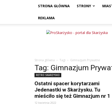
STRONA GŁÓWNA
STRONY
MIAS
REKLAMA
ProSkarżysko
Strona główna
Tagi
Gimnazjum Prywatne
Tag: Gimnazjum Prywa
RETRO SKARŻYSKO
Ostatni spacer korytarzami
Jedenastki w Skarżysku. Tu
mieściło się też Gimnazjum nr 1
12 kwietnia 2022