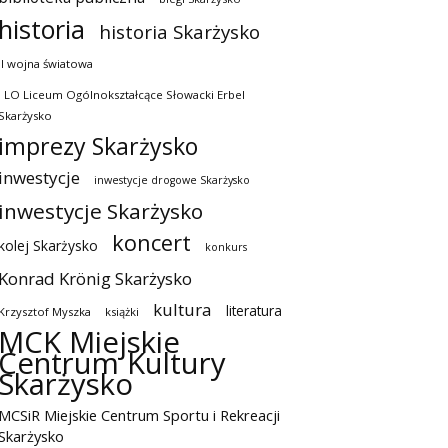
historia
historia Skarżysko
II wojna światowa
I LO Liceum Ogólnokształcące Słowacki Erbel
Skarżysko
imprezy Skarżysko
inwestycje
inwestycje drogowe Skarżysko
inwestycje Skarżysko
koncert
kolej Skarżysko
konkurs
Konrad Krönig Skarżysko
kultura
literatura
Krzysztof Myszka
książki
MCK Miejskie
Centrum Kultury
Skarżysko
MCSiR Miejskie Centrum Sportu i Rekreacji
Skarżysko