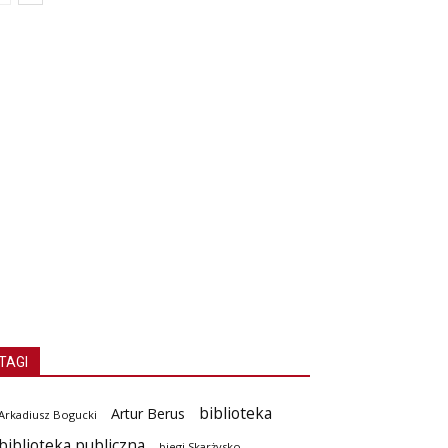
TAGI
biblioteka
Artur Berus
Arkadiusz Bogucki
biblioteka publiczna
biegi Skarżysko