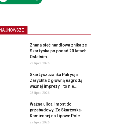
NAJNOWSZE
Znana sieć handlowa znika ze
Skarżyska po ponad 20 latach.
Ostatnim...
29 lipca 2026
Skarżyszczanka Patrycja
Zarychta z główną nagrodą
ważnej imprezy. I to nie...
28 lipca 2026
Ważna ulica i most do
przebudowy. Ze Skarżyska-
Kamiennej na Lipowe Pole...
27 lipca 2026