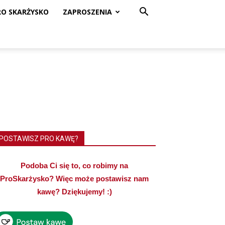
RO SKARŻYSKO
ZAPROSZENIA
POSTAWISZ PRO KAWĘ?
Podoba Ci się to, co robimy na
ProSkarżysko? Więc może postawisz nam
kawę? Dziękujemy! :)