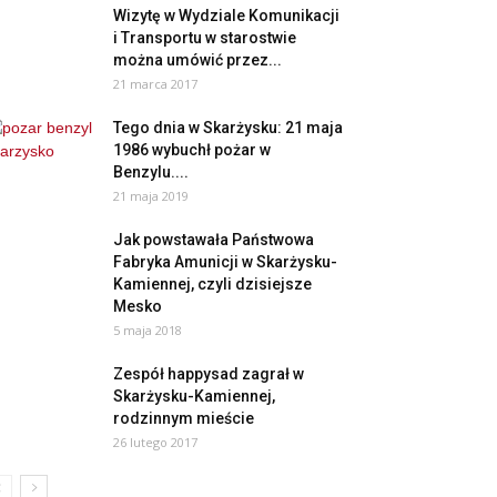
Wizytę w Wydziale Komunikacji
i Transportu w starostwie
można umówić przez...
21 marca 2017
Tego dnia w Skarżysku: 21 maja
1986 wybuchł pożar w
Benzylu....
21 maja 2019
Jak powstawała Państwowa
Fabryka Amunicji w Skarżysku-
Kamiennej, czyli dzisiejsze
Mesko
5 maja 2018
Zespół happysad zagrał w
Skarżysku-Kamiennej,
rodzinnym mieście
26 lutego 2017