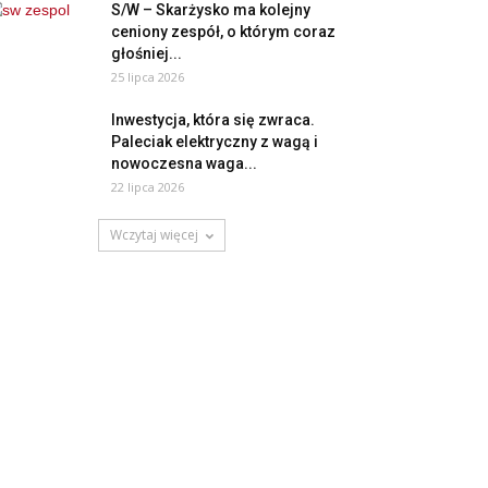
S/W – Skarżysko ma kolejny
ceniony zespół, o którym coraz
głośniej...
25 lipca 2026
Inwestycja, która się zwraca.
Paleciak elektryczny z wagą i
nowoczesna waga...
22 lipca 2026
Wczytaj więcej