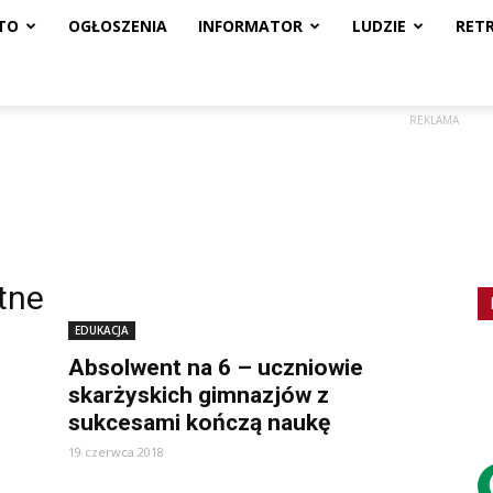
TO
OGŁOSZENIA
INFORMATOR
LUDZIE
RET
REKLAMA
tne
EDUKACJA
Absolwent na 6 – uczniowie
skarżyskich gimnazjów z
sukcesami kończą naukę
19 czerwca 2018