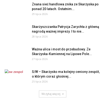
Znana sieć handlowa znika ze Skarżyska po
ponad 20 latach. Ostatnim...
29 lipca 2026
Skarżyszczanka Patrycja Zarychta z główną
nagrodą ważnej imprezy. I to nie...
28 lipca 2026
Ważna ulica i most do przebudowy. Ze
Skarżyska-Kamiennej na Lipowe Pole...
27 lipca 2026
S/W – Skarżysko ma kolejny ceniony zespół,
o którym coraz głośniej...
25 lipca 2026
Wczytaj więcej