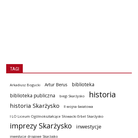
TAGI
biblioteka
Artur Berus
Arkadiusz Bogucki
historia
biblioteka publiczna
biegi Skarżysko
historia Skarżysko
II wojna światowa
I LO Liceum Ogólnokształcące Słowacki Erbel Skarżysko
imprezy Skarżysko
inwestycje
inwestycje drogowe Skarżysko