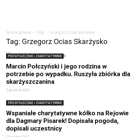
Strona główna
Tagi
Grzegorz Ocias Skarżysko
Tag: Grzegorz Ocias Skarżysko
PROSPOŁECZNIE i CHARYTATYWNIE
Marcin Połczyński i jego rodzina w
potrzebie po wypadku. Ruszyła zbiórka dla
skarżyszczanina
5 grudnia 2023
PROSPOŁECZNIE i CHARYTATYWNIE
Wspaniałe charytatywne kółko na Rejowie
dla Dagmary Pisarek! Dopisała pogoda,
dopisali uczestnicy
13 lutego 2022