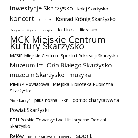
inwestycje Skarżysko
kolej Skarżysko
koncert
Konrad Krönig Skarżysko
konkurs
kultura
literatura
Krzysztof Myszka
książki
MCK Miejskie Centrum
Kultury Skarżysko
MCSiR Miejskie Centrum Sportu i Rekreacji Skarżysko
Muzeum im. Orła Białego Skarżysko
muzeum Skarżysko
muzyka
PiMBP Powiatowa i Miejska Biblioteka Publiczna
Skarżysko
pomoc charytatywna
piłka nożna
PKP
Piotr Kardyś
Powiat Skarżyski
PTH Polskie Towarzystwo Historyczne Oddział
Skarżysko
sport
Rejów
Retro Skarżysko
rowery