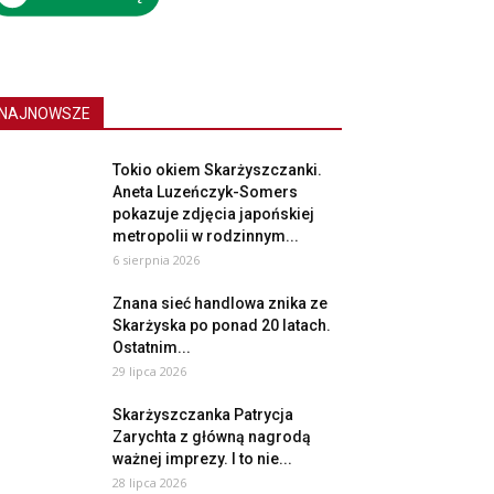
NAJNOWSZE
Tokio okiem Skarżyszczanki.
Aneta Luzeńczyk-Somers
pokazuje zdjęcia japońskiej
metropolii w rodzinnym...
6 sierpnia 2026
Znana sieć handlowa znika ze
Skarżyska po ponad 20 latach.
Ostatnim...
29 lipca 2026
Skarżyszczanka Patrycja
Zarychta z główną nagrodą
ważnej imprezy. I to nie...
28 lipca 2026