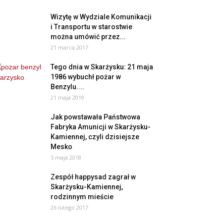
Wizytę w Wydziale Komunikacji
i Transportu w starostwie
można umówić przez...
21 marca 2017
Tego dnia w Skarżysku: 21 maja
1986 wybuchł pożar w
Benzylu....
21 maja 2019
Jak powstawała Państwowa
Fabryka Amunicji w Skarżysku-
Kamiennej, czyli dzisiejsze
Mesko
5 maja 2018
Zespół happysad zagrał w
Skarżysku-Kamiennej,
rodzinnym mieście
26 lutego 2017