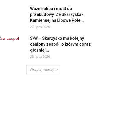
Ważna ulica i most do
przebudowy. Ze Skarżyska-
Kamiennej na Lipowe Pole...
27 lipca 2026
S/W – Skarżysko ma kolejny
ceniony zespół, o którym coraz
głośniej...
25 lipca 2026
Wczytaj więcej