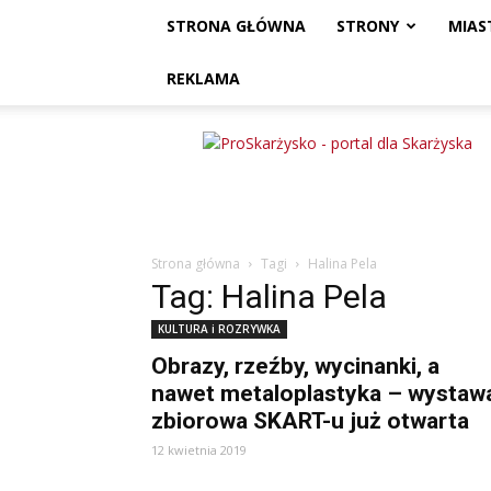
STRONA GŁÓWNA
STRONY
MIAS
REKLAMA
ProSkarżysko
Strona główna
Tagi
Halina Pela
Tag: Halina Pela
KULTURA i ROZRYWKA
Obrazy, rzeźby, wycinanki, a
nawet metaloplastyka – wystaw
zbiorowa SKART-u już otwarta
12 kwietnia 2019