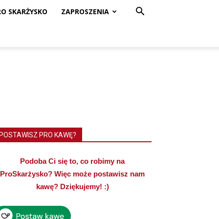
RO SKARŻYSKO
ZAPROSZENIA
POSTAWISZ PRO KAWĘ?
Podoba Ci się to, co robimy na
ProSkarżysko? Więc może postawisz nam
kawę? Dziękujemy! :)