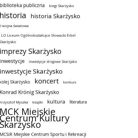
biblioteka publiczna
biegi Skarżysko
historia
historia Skarżysko
II wojna światowa
I LO Liceum Ogólnokształcące Słowacki Erbel
Skarżysko
imprezy Skarżysko
inwestycje
inwestycje drogowe Skarżysko
inwestycje Skarżysko
koncert
kolej Skarżysko
konkurs
Konrad Krönig Skarżysko
kultura
literatura
Krzysztof Myszka
książki
MCK Miejskie
Centrum Kultury
Skarżysko
MCSiR Miejskie Centrum Sportu i Rekreacji