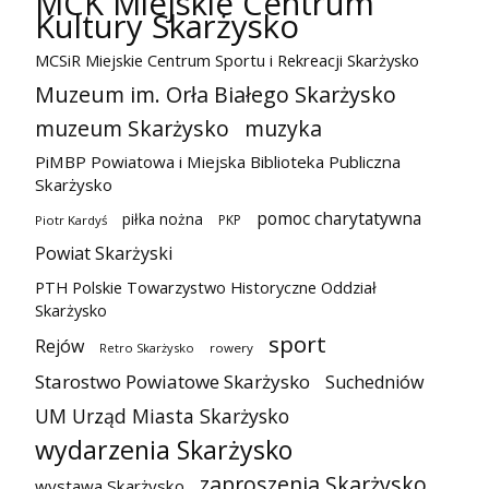
MCK Miejskie Centrum
Kultury Skarżysko
MCSiR Miejskie Centrum Sportu i Rekreacji Skarżysko
Muzeum im. Orła Białego Skarżysko
muzeum Skarżysko
muzyka
PiMBP Powiatowa i Miejska Biblioteka Publiczna
Skarżysko
pomoc charytatywna
piłka nożna
PKP
Piotr Kardyś
Powiat Skarżyski
PTH Polskie Towarzystwo Historyczne Oddział
Skarżysko
sport
Rejów
Retro Skarżysko
rowery
Starostwo Powiatowe Skarżysko
Suchedniów
UM Urząd Miasta Skarżysko
wydarzenia Skarżysko
zaproszenia Skarżysko
wystawa Skarżysko