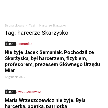
Strona główna
Tagi
Harcerze Skarżysko
Tag: harcerze Skarżysko
LUDZIE
Nie żyje Jacek Semaniak. Pochodził ze
Skarżyska, był harcerzem, fizykiem,
profesorem, prezesem Głównego Urzędu
Miar
12 grudnia 2025
LUDZIE
Maria Wrzeszczewicz nie żyje. Była
harcerką, poetką, patriotką