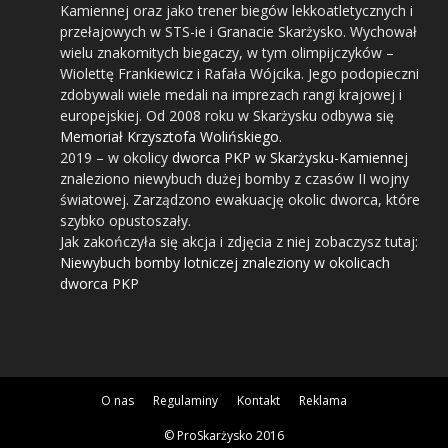
Kamiennej oraz jako trener biegów lekkoatletycznych i
przełajowych w STS-ie i Granacie Skarżysko. Wychował
wielu znakomitych biegaczy, w tym olimpijczyków –
Wiolettę Frankiewicz i Rafała Wójcika. Jego podopieczni
zdobywali wiele medali na imprezach rangi krajowej i
europejskiej. Od 2008 roku w Skarżysku odbywa się
Memoriał Krzysztofa Wolińskiego
.
2019
– w okolicy
dworca PKP w Skarżysku-Kamiennej
znaleziono niewybuch dużej bomby z czasów II wojny
światowej. Zarządzono ewakuację okolic dworca, które
szybko opustoszały.
Jak zakończyła się akcja i zdjęcia z niej zobaczysz tutaj:
Niewybuch bomby lotniczej znaleziony w okolicach
dworca PKP
O nas
Regulaminy
Kontakt
Reklama
© ProSkarżysko 2016