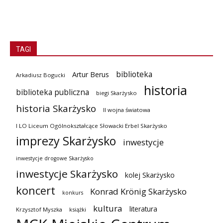
TAGI
biblioteka
Artur Berus
Arkadiusz Bogucki
historia
biblioteka publiczna
biegi Skarżysko
historia Skarżysko
II wojna światowa
I LO Liceum Ogólnokształcące Słowacki Erbel Skarżysko
imprezy Skarżysko
inwestycje
inwestycje drogowe Skarżysko
inwestycje Skarżysko
kolej Skarżysko
koncert
Konrad Krönig Skarżysko
konkurs
kultura
literatura
Krzysztof Myszka
książki