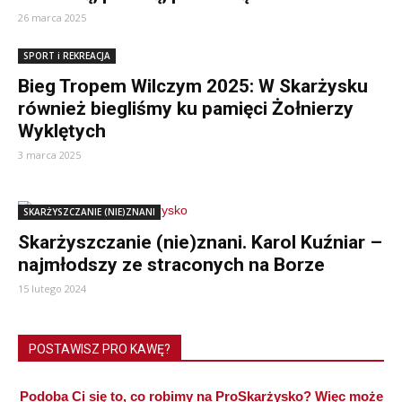
26 marca 2025
SPORT i REKREACJA
Bieg Tropem Wilczym 2025: W Skarżysku
również biegliśmy ku pamięci Żołnierzy
Wyklętych
3 marca 2025
SKARŻYSZCZANIE (NIE)ZNANI
Skarżyszczanie (nie)znani. Karol Kuźniar –
najmłodszy ze straconych na Borze
15 lutego 2024
POSTAWISZ PRO KAWĘ?
Podoba Ci się to, co robimy na ProSkarżysko? Więc może