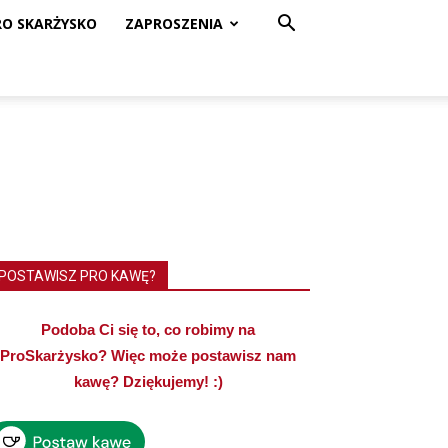
RO SKARŻYSKO
ZAPROSZENIA
POSTAWISZ PRO KAWĘ?
Podoba Ci się to, co robimy na
ProSkarżysko? Więc może postawisz nam
kawę? Dziękujemy! :)