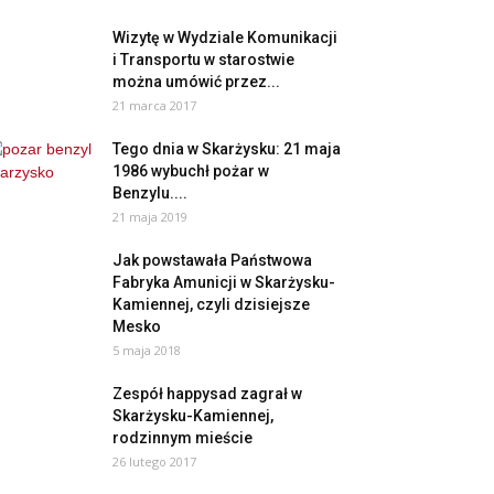
Wizytę w Wydziale Komunikacji
i Transportu w starostwie
można umówić przez...
21 marca 2017
Tego dnia w Skarżysku: 21 maja
1986 wybuchł pożar w
Benzylu....
21 maja 2019
Jak powstawała Państwowa
Fabryka Amunicji w Skarżysku-
Kamiennej, czyli dzisiejsze
Mesko
5 maja 2018
Zespół happysad zagrał w
Skarżysku-Kamiennej,
rodzinnym mieście
26 lutego 2017