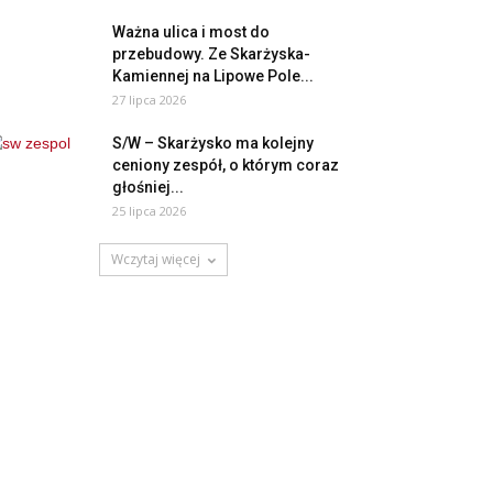
Ważna ulica i most do
przebudowy. Ze Skarżyska-
Kamiennej na Lipowe Pole...
27 lipca 2026
S/W – Skarżysko ma kolejny
ceniony zespół, o którym coraz
głośniej...
25 lipca 2026
Wczytaj więcej