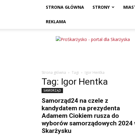
STRONA GŁÓWNA
STRONY
MIAS
REKLAMA
ProSkarżysko
Strona główna
Tagi
Igor Hentka
Tag: Igor Hentka
SAMORZĄD
Samorząd24 na czele z
kandydatem na prezydenta
Adamem Ciokiem rusza do
wyborów samorządowych 2024
Skarżysku