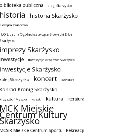
biblioteka publiczna
biegi Skarżysko
historia
historia Skarżysko
II wojna światowa
I LO Liceum Ogólnokształcące Słowacki Erbel
Skarżysko
imprezy Skarżysko
inwestycje
inwestycje drogowe Skarżysko
inwestycje Skarżysko
koncert
kolej Skarżysko
konkurs
Konrad Krönig Skarżysko
kultura
literatura
Krzysztof Myszka
książki
MCK Miejskie
Centrum Kultury
Skarżysko
MCSiR Miejskie Centrum Sportu i Rekreacji