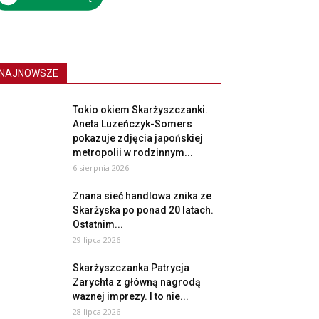
NAJNOWSZE
Tokio okiem Skarżyszczanki.
Aneta Luzeńczyk-Somers
pokazuje zdjęcia japońskiej
metropolii w rodzinnym...
6 sierpnia 2026
Znana sieć handlowa znika ze
Skarżyska po ponad 20 latach.
Ostatnim...
29 lipca 2026
Skarżyszczanka Patrycja
Zarychta z główną nagrodą
ważnej imprezy. I to nie...
28 lipca 2026