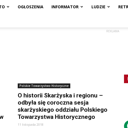
TO
OGŁOSZENIA
INFORMATOR
LUDZIE
RET
REKLAMA
Polskie Towarzystwo Historyczne
O historii Skarżyska i regionu –
odbyła się coroczna sesja
skarżyskiego oddziału Polskiego
 w
Towarzystwa Historycznego
11 listopada 2018