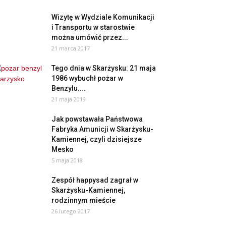
Wizytę w Wydziale Komunikacji
i Transportu w starostwie
można umówić przez...
21 marca 2017
Tego dnia w Skarżysku: 21 maja
1986 wybuchł pożar w
Benzylu....
21 maja 2019
Jak powstawała Państwowa
Fabryka Amunicji w Skarżysku-
Kamiennej, czyli dzisiejsze
Mesko
5 maja 2018
Zespół happysad zagrał w
Skarżysku-Kamiennej,
rodzinnym mieście
26 lutego 2017