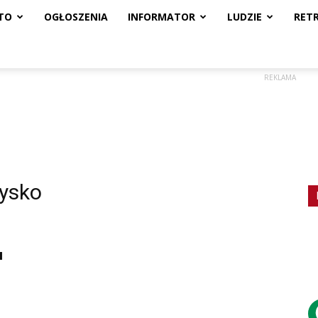
TO
OGŁOSZENIA
INFORMATOR
LUDZIE
RET
REKLAMA
żysko
u