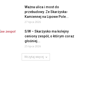
Ważna ulica i most do
przebudowy. Ze Skarżyska-
Kamiennej na Lipowe Pole...
27 lipca 2026
S/W – Skarżysko ma kolejny
ceniony zespół, o którym coraz
głośniej...
25 lipca 2026
Wczytaj więcej