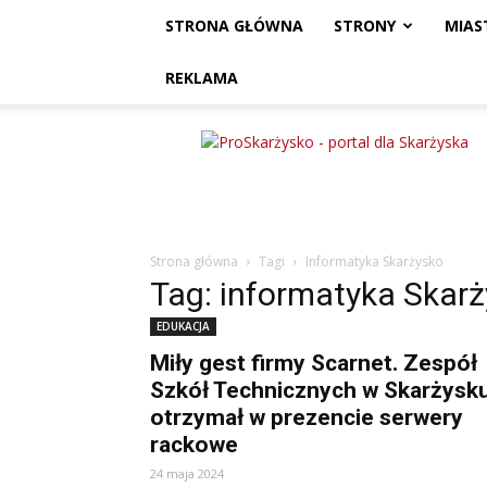
STRONA GŁÓWNA
STRONY
MIAS
REKLAMA
ProSkarżysko
Strona główna
Tagi
Informatyka Skarżysko
Tag: informatyka Skar
EDUKACJA
Miły gest firmy Scarnet. Zespół
Szkół Technicznych w Skarżysk
otrzymał w prezencie serwery
rackowe
24 maja 2024