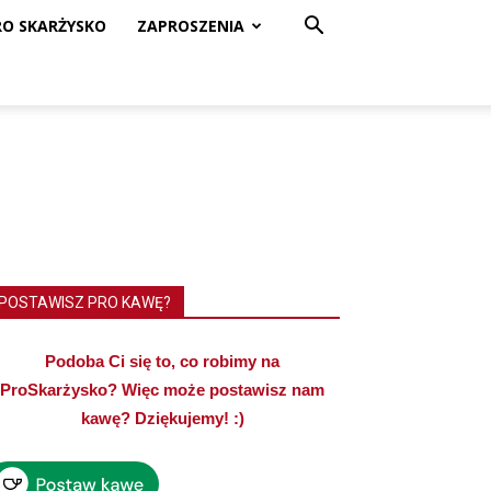
RO SKARŻYSKO
ZAPROSZENIA
POSTAWISZ PRO KAWĘ?
Podoba Ci się to, co robimy na
ProSkarżysko? Więc może postawisz nam
kawę? Dziękujemy! :)