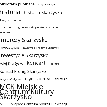
biblioteka publiczna
biegi Skarżysko
historia
historia Skarżysko
II wojna światowa
I LO Liceum Ogólnokształcące Słowacki Erbel
Skarżysko
imprezy Skarżysko
inwestycje
inwestycje drogowe Skarżysko
inwestycje Skarżysko
koncert
kolej Skarżysko
konkurs
Konrad Krönig Skarżysko
kultura
literatura
Krzysztof Myszka
książki
MCK Miejskie
Centrum Kultury
Skarżysko
MCSiR Miejskie Centrum Sportu i Rekreacji