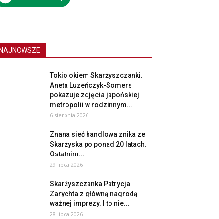
NAJNOWSZE
Tokio okiem Skarżyszczanki.
Aneta Luzeńczyk-Somers
pokazuje zdjęcia japońskiej
metropolii w rodzinnym...
6 sierpnia 2026
Znana sieć handlowa znika ze
Skarżyska po ponad 20 latach.
Ostatnim...
29 lipca 2026
Skarżyszczanka Patrycja
Zarychta z główną nagrodą
ważnej imprezy. I to nie...
28 lipca 2026