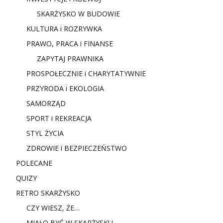
SKARŻYSKO W BUDOWIE
KULTURA i ROZRYWKA
PRAWO, PRACA i FINANSE
ZAPYTAJ PRAWNIKA
PROSPOŁECZNIE i CHARYTATYWNIE
PRZYRODA i EKOLOGIA
SAMORZĄD
SPORT i REKREACJA
STYL ŻYCIA
ZDROWIE i BEZPIECZEŃSTWO
POLECANE
QUIZY
RETRO SKARŻYSKO
CZY WIESZ, ŻE…
MIAŁO BYĆ W SKARŻYSKU…