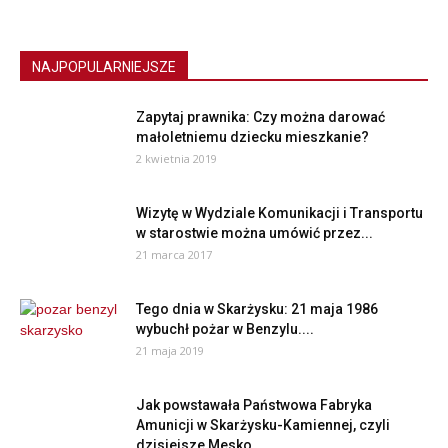
NAJPOPULARNIEJSZE
Zapytaj prawnika: Czy można darować
małoletniemu dziecku mieszkanie?
2 kwietnia 2019
Wizytę w Wydziale Komunikacji i Transportu
w starostwie można umówić przez...
21 marca 2017
Tego dnia w Skarżysku: 21 maja 1986
wybuchł pożar w Benzylu....
21 maja 2019
Jak powstawała Państwowa Fabryka
Amunicji w Skarżysku-Kamiennej, czyli
dzisiejsze Mesko