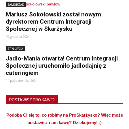
SAMORZĄD
Mariusz Sokołowski został nowym
dyrektorem Centrum Integracji
Społecznej w Skarżysku
10 grudnia 2024
STYL ŻYCIA
Jadło-Mania otwarta! Centrum Integracji
Społecznej uruchomiło jadłodajnię z
cateringiem
14 października 2024
POSTAWISZ PRO KAWĘ?
Podoba Ci się to, co robimy na ProSkarżysko? Więc może
postawisz nam kawę? Dziękujemy! :)