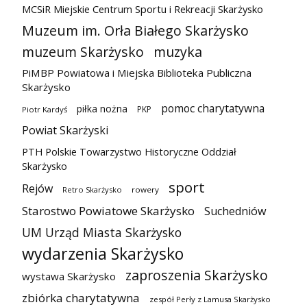
MCSiR Miejskie Centrum Sportu i Rekreacji Skarżysko
Muzeum im. Orła Białego Skarżysko
muzeum Skarżysko
muzyka
PiMBP Powiatowa i Miejska Biblioteka Publiczna
Skarżysko
pomoc charytatywna
piłka nożna
PKP
Piotr Kardyś
Powiat Skarżyski
PTH Polskie Towarzystwo Historyczne Oddział
Skarżysko
sport
Rejów
Retro Skarżysko
rowery
Starostwo Powiatowe Skarżysko
Suchedniów
UM Urząd Miasta Skarżysko
wydarzenia Skarżysko
zaproszenia Skarżysko
wystawa Skarżysko
zbiórka charytatywna
zespół Perły z Lamusa Skarżysko