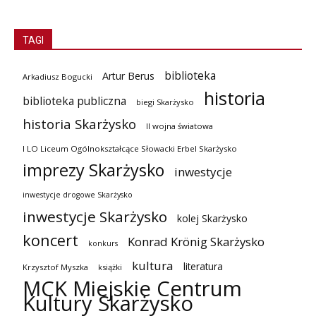
TAGI
biblioteka
Artur Berus
Arkadiusz Bogucki
historia
biblioteka publiczna
biegi Skarżysko
historia Skarżysko
II wojna światowa
I LO Liceum Ogólnokształcące Słowacki Erbel Skarżysko
imprezy Skarżysko
inwestycje
inwestycje drogowe Skarżysko
inwestycje Skarżysko
kolej Skarżysko
koncert
Konrad Krönig Skarżysko
konkurs
kultura
literatura
Krzysztof Myszka
książki
MCK Miejskie Centrum
Kultury Skarżysko