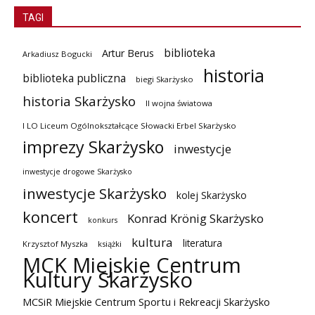
TAGI
biblioteka
Artur Berus
Arkadiusz Bogucki
historia
biblioteka publiczna
biegi Skarżysko
historia Skarżysko
II wojna światowa
I LO Liceum Ogólnokształcące Słowacki Erbel Skarżysko
imprezy Skarżysko
inwestycje
inwestycje drogowe Skarżysko
inwestycje Skarżysko
kolej Skarżysko
koncert
Konrad Krönig Skarżysko
konkurs
kultura
literatura
Krzysztof Myszka
książki
MCK Miejskie Centrum
Kultury Skarżysko
MCSiR Miejskie Centrum Sportu i Rekreacji Skarżysko