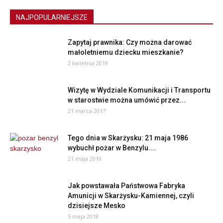
NAJPOPULARNIEJSZE
Zapytaj prawnika: Czy można darować
małoletniemu dziecku mieszkanie?
2 kwietnia 2019
Wizytę w Wydziale Komunikacji i Transportu
w starostwie można umówić przez...
21 marca 2017
Tego dnia w Skarżysku: 21 maja 1986
wybuchł pożar w Benzylu....
21 maja 2019
Jak powstawała Państwowa Fabryka
Amunicji w Skarżysku-Kamiennej, czyli
dzisiejsze Mesko
5 maja 2018