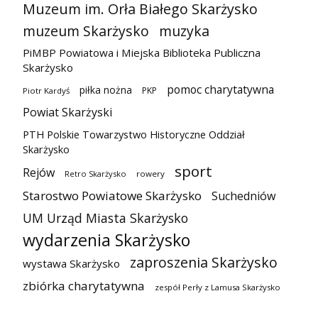
Muzeum im. Orła Białego Skarżysko
muzeum Skarżysko
muzyka
PiMBP Powiatowa i Miejska Biblioteka Publiczna
Skarżysko
pomoc charytatywna
piłka nożna
PKP
Piotr Kardyś
Powiat Skarżyski
PTH Polskie Towarzystwo Historyczne Oddział
Skarżysko
sport
Rejów
Retro Skarżysko
rowery
Starostwo Powiatowe Skarżysko
Suchedniów
UM Urząd Miasta Skarżysko
wydarzenia Skarżysko
zaproszenia Skarżysko
wystawa Skarżysko
zbiórka charytatywna
zespół Perły z Lamusa Skarżysko