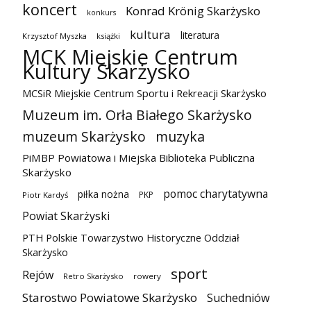
koncert
Konrad Krönig Skarżysko
konkurs
kultura
literatura
Krzysztof Myszka
książki
MCK Miejskie Centrum
Kultury Skarżysko
MCSiR Miejskie Centrum Sportu i Rekreacji Skarżysko
Muzeum im. Orła Białego Skarżysko
muzeum Skarżysko
muzyka
PiMBP Powiatowa i Miejska Biblioteka Publiczna
Skarżysko
pomoc charytatywna
piłka nożna
PKP
Piotr Kardyś
Powiat Skarżyski
PTH Polskie Towarzystwo Historyczne Oddział
Skarżysko
sport
Rejów
Retro Skarżysko
rowery
Starostwo Powiatowe Skarżysko
Suchedniów