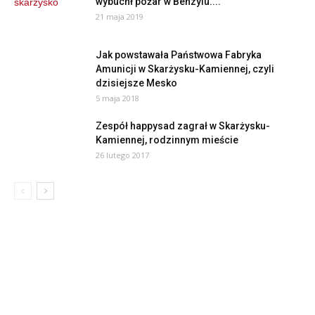
wybuchł pożar w Benzylu....
21 maja 2019
Jak powstawała Państwowa Fabryka
Amunicji w Skarżysku-Kamiennej, czyli
dzisiejsze Mesko
5 maja 2018
Zespół happysad zagrał w Skarżysku-
Kamiennej, rodzinnym mieście
26 lutego 2017