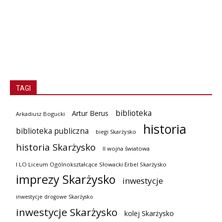
TAGI
biblioteka
Artur Berus
Arkadiusz Bogucki
historia
biblioteka publiczna
biegi Skarżysko
historia Skarżysko
II wojna światowa
I LO Liceum Ogólnokształcące Słowacki Erbel Skarżysko
imprezy Skarżysko
inwestycje
inwestycje drogowe Skarżysko
inwestycje Skarżysko
kolej Skarżysko