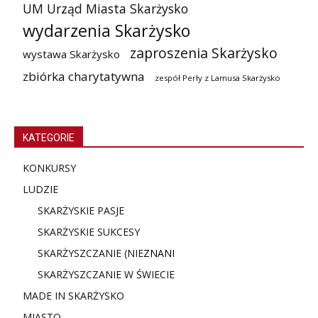
UM Urząd Miasta Skarżysko
wydarzenia Skarżysko
zaproszenia Skarżysko
wystawa Skarżysko
zbiórka charytatywna
zespół Perły z Lamusa Skarżysko
KATEGORIE
KONKURSY
LUDZIE
SKARŻYSKIE PASJE
SKARŻYSKIE SUKCESY
SKARŻYSZCZANIE (NIE
ZNANI
SKARŻYSZCZANIE W ŚWIECIE
MADE IN SKARŻYSKO
MIASTO