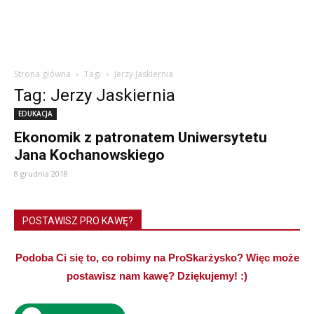
Strona główna
Tagi
Jerzy Jaskiernia
Tag: Jerzy Jaskiernia
EDUKACJA
Ekonomik z patronatem Uniwersytetu
Jana Kochanowskiego
8 grudnia 2018
POSTAWISZ PRO KAWĘ?
Podoba Ci się to, co robimy na ProSkarżysko? Więc może
postawisz nam kawę? Dziękujemy! :)