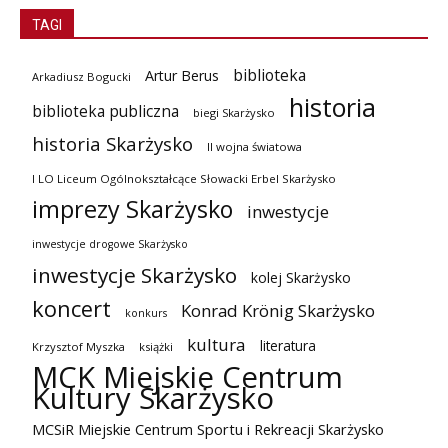
TAGI
biblioteka
Artur Berus
Arkadiusz Bogucki
historia
biblioteka publiczna
biegi Skarżysko
historia Skarżysko
II wojna światowa
I LO Liceum Ogólnokształcące Słowacki Erbel Skarżysko
imprezy Skarżysko
inwestycje
inwestycje drogowe Skarżysko
inwestycje Skarżysko
kolej Skarżysko
koncert
Konrad Krönig Skarżysko
konkurs
kultura
literatura
Krzysztof Myszka
książki
MCK Miejskie Centrum
Kultury Skarżysko
MCSiR Miejskie Centrum Sportu i Rekreacji Skarżysko