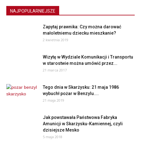
NAJPOPULARNIEJSZE
Zapytaj prawnika: Czy można darować
małoletniemu dziecku mieszkanie?
2 kwietnia 2019
Wizytę w Wydziale Komunikacji i Transportu
w starostwie można umówić przez...
21 marca 2017
Tego dnia w Skarżysku: 21 maja 1986
wybuchł pożar w Benzylu....
21 maja 2019
Jak powstawała Państwowa Fabryka
Amunicji w Skarżysku-Kamiennej, czyli
dzisiejsze Mesko
5 maja 2018