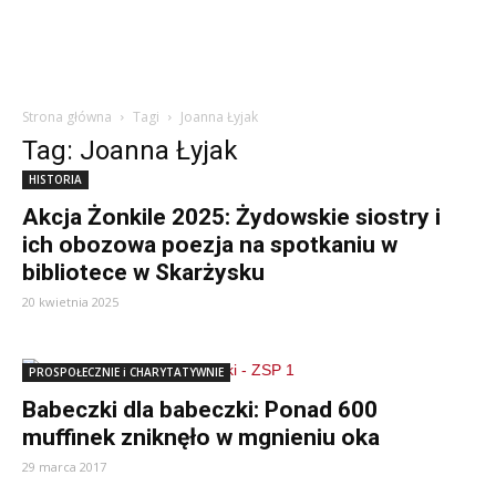
Strona główna
Tagi
Joanna Łyjak
Tag: Joanna Łyjak
HISTORIA
Akcja Żonkile 2025: Żydowskie siostry i
ich obozowa poezja na spotkaniu w
bibliotece w Skarżysku
20 kwietnia 2025
PROSPOŁECZNIE i CHARYTATYWNIE
Babeczki dla babeczki: Ponad 600
muffinek zniknęło w mgnieniu oka
29 marca 2017