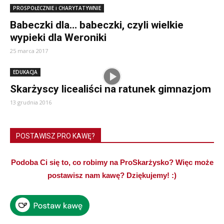
PROSPOŁECZNIE i CHARYTATYWNIE
Babeczki dla… babeczki, czyli wielkie
wypieki dla Weroniki
25 marca 2017
EDUKACJA
Skarżyscy licealiści na ratunek gimnazjom
13 grudnia 2016
POSTAWISZ PRO KAWĘ?
Podoba Ci się to, co robimy na ProSkarżysko? Więc może
postawisz nam kawę? Dziękujemy! :)