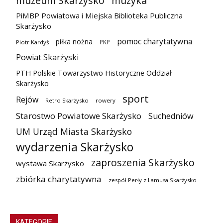
muzeum Skarżysko
muzyka
PiMBP Powiatowa i Miejska Biblioteka Publiczna
Skarżysko
pomoc charytatywna
piłka nożna
PKP
Piotr Kardyś
Powiat Skarżyski
PTH Polskie Towarzystwo Historyczne Oddział
Skarżysko
sport
Rejów
Retro Skarżysko
rowery
Starostwo Powiatowe Skarżysko
Suchedniów
UM Urząd Miasta Skarżysko
wydarzenia Skarżysko
zaproszenia Skarżysko
wystawa Skarżysko
zbiórka charytatywna
zespół Perły z Lamusa Skarżysko
KATEGORIE