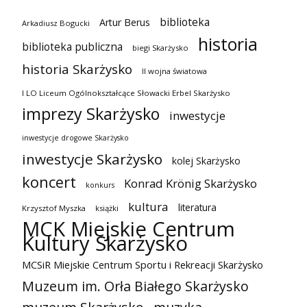
biblioteka
Artur Berus
Arkadiusz Bogucki
historia
biblioteka publiczna
biegi Skarżysko
historia Skarżysko
II wojna światowa
I LO Liceum Ogólnokształcące Słowacki Erbel Skarżysko
imprezy Skarżysko
inwestycje
inwestycje drogowe Skarżysko
inwestycje Skarżysko
kolej Skarżysko
koncert
Konrad Krönig Skarżysko
konkurs
kultura
literatura
Krzysztof Myszka
książki
MCK Miejskie Centrum
Kultury Skarżysko
MCSiR Miejskie Centrum Sportu i Rekreacji Skarżysko
Muzeum im. Orła Białego Skarżysko