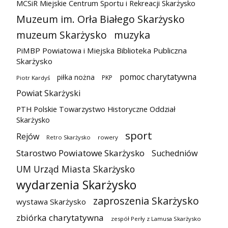
MCSiR Miejskie Centrum Sportu i Rekreacji Skarżysko
Muzeum im. Orła Białego Skarżysko
muzeum Skarżysko
muzyka
PiMBP Powiatowa i Miejska Biblioteka Publiczna
Skarżysko
pomoc charytatywna
piłka nożna
PKP
Piotr Kardyś
Powiat Skarżyski
PTH Polskie Towarzystwo Historyczne Oddział
Skarżysko
sport
Rejów
Retro Skarżysko
rowery
Starostwo Powiatowe Skarżysko
Suchedniów
UM Urząd Miasta Skarżysko
wydarzenia Skarżysko
zaproszenia Skarżysko
wystawa Skarżysko
zbiórka charytatywna
zespół Perły z Lamusa Skarżysko