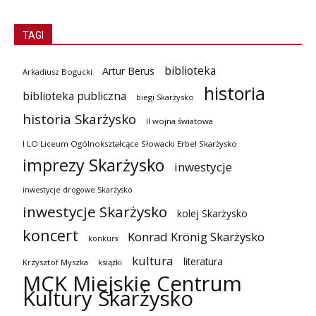
TAGI
biblioteka
Artur Berus
Arkadiusz Bogucki
historia
biblioteka publiczna
biegi Skarżysko
historia Skarżysko
II wojna światowa
I LO Liceum Ogólnokształcące Słowacki Erbel Skarżysko
imprezy Skarżysko
inwestycje
inwestycje drogowe Skarżysko
inwestycje Skarżysko
kolej Skarżysko
koncert
Konrad Krönig Skarżysko
konkurs
kultura
literatura
Krzysztof Myszka
książki
MCK Miejskie Centrum
Kultury Skarżysko