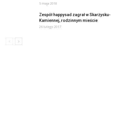
5 maja 2018
Zespół happysad zagrał w Skarżysku-
Kamiennej, rodzinnym mieście
26 lutego 2017