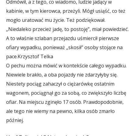
Odmówił, a z tego, co wiadomo, ludzie jadący w
kabinie, w tym kierowca, przeżyli. Mógł usiąść, co też
mogło uratować mu życie. Też podziękował.
„Niedaleko przecież jadę, to postoję”, miał powiedzieć.
A to właśnie szlaban przejazdu uśmiercił pierwsze
ofiary wypadku, ponieważ „skosił” osoby stojące na
pace.
Krzysztof Telka
O pechu można mówić w kontekście całego wypadku.
Niewiele brakło, a oba pojazdy nie zdarzyłyby się.
Niestety pociąg zahaczył o ciężarówkę ostatnim
wagonem, pociągnął go za sobą, co zwiększyło liczbę
ofiar. Na miejscu zginęło 17 osób. Prawdopodobnie,
ale tego nie wiemy na pewno, kilka osób zmarło
później.