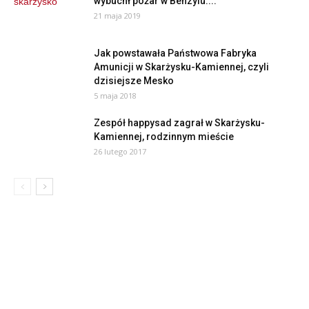
wybuchł pożar w Benzylu....
21 maja 2019
Jak powstawała Państwowa Fabryka
Amunicji w Skarżysku-Kamiennej, czyli
dzisiejsze Mesko
5 maja 2018
Zespół happysad zagrał w Skarżysku-
Kamiennej, rodzinnym mieście
26 lutego 2017