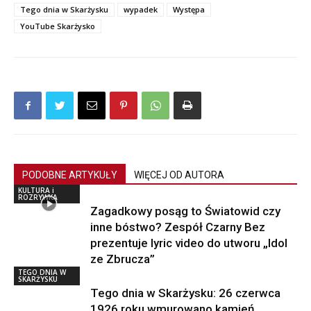
Tego dnia w Skarżysku
wypadek
Występa
YouTube Skarżysko
PODOBNE ARTYKUŁY
WIĘCEJ OD AUTORA
KULTURA i
ROZRYWKA
Zagadkowy posąg to Światowid czy
inne bóstwo? Zespół Czarny Bez
prezentuje lyric video do utworu „Idol
ze Zbrucza”
TEGO DNIA W
SKARŻYSKU
Tego dnia w Skarżysku: 26 czerwca
1926 roku wmurowano kamień