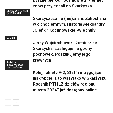
pyszne pierogi. Uczniowie z Niemiec
znów przyjechali do Skarżyska
SKARŻYSZCZANIE
(NIE)ZNANI
Skarżyszczanie (nie)znani: Zakochana
w cichociemnym. Historia Aleksandry
„Oleńki” Kocimowskiej-Wiechuły
LUDZIE
Jerzy Wojciechowski, żołnierz ze
Skarżyska, zasługuje na godny
pochówek. Poszukujemy jego
krewnych
Polskie
Towarzystwo
Historyczne
Kolej, rakiety V-2, Staff i intrygujące
inskrypcje, a to wszystko w Skarżysku.
Rocznik PTH „Z dziejów regionu i
miasta 2024” już dostępny online