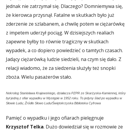
jednak nie zatrzymał się. Dlaczego? Domniemywa się,
że kierowca przysnął. Fatalne w skutkach było już
zderzenie ze szlabanem, a chwilę potem w ciężarówkę
z impetem uderzył pociąg. W dzisiejszych realiach
zapewne byłby to równie tragiczny w skutkach
wypadek, a co dopiero powiedzieć o tamtych czasach.
Jadący ciężarówką ludzie siedzieli, na czym się dało. Z
relacji wiadomo, że za siedzenia służyły też snopki
zboża. Wielu pasażerów stało.
Nekrolog Stanisława Krajewskiego, działacza PZPR ze Skarżyska-Kamiennej, który
był jedną z ofiar wypadku w Występie w 1952 roku. To jedyny ślad po wypadku w
Słowie Ludu; Źródło Słowo Ludu/Świętokrzyska Biblioteka Cyfrowa
Pamięć o wypadku i jego ofiarach pielęgnuje
Krzysztof Telka
. Dużo dowiedział się w rozmowie ze