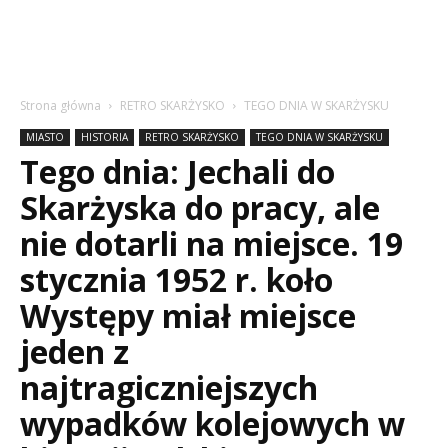
Strona główna
RETRO SKARŻYSKO
TEGO DNIA W SKARŻYSKU
MIASTO
HISTORIA
RETRO SKARŻYSKO
TEGO DNIA W SKARŻYSKU
Tego dnia: Jechali do
Skarżyska do pracy, ale
nie dotarli na miejsce. 19
stycznia 1952 r. koło
Występy miał miejsce
jeden z
najtragiczniejszych
wypadków kolejowych w