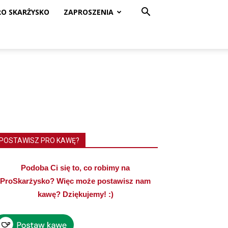
RO SKARŻYSKO
ZAPROSZENIA
POSTAWISZ PRO KAWĘ?
Podoba Ci się to, co robimy na
ProSkarżysko? Więc może postawisz nam
kawę? Dziękujemy! :)