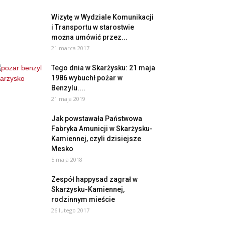
Wizytę w Wydziale Komunikacji
i Transportu w starostwie
można umówić przez...
21 marca 2017
Tego dnia w Skarżysku: 21 maja
1986 wybuchł pożar w
Benzylu....
21 maja 2019
Jak powstawała Państwowa
Fabryka Amunicji w Skarżysku-
Kamiennej, czyli dzisiejsze
Mesko
5 maja 2018
Zespół happysad zagrał w
Skarżysku-Kamiennej,
rodzinnym mieście
26 lutego 2017