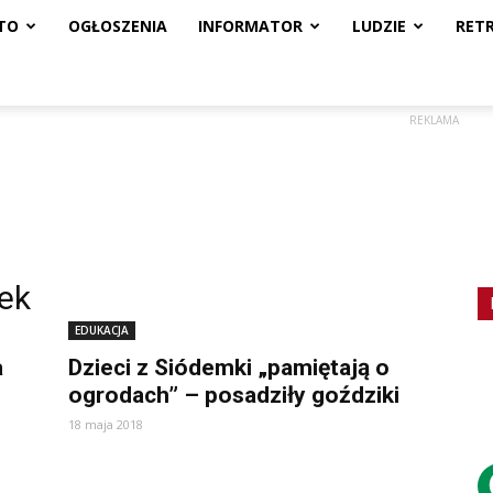
TO
OGŁOSZENIA
INFORMATOR
LUDZIE
RET
REKLAMA
ek
EDUKACJA
a
Dzieci z Siódemki „pamiętają o
ogrodach” – posadziły goździki
18 maja 2018