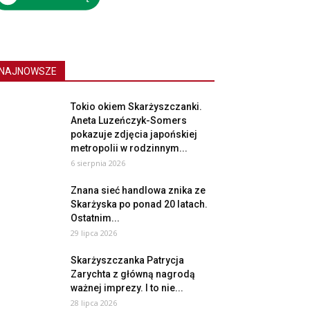
NAJNOWSZE
Tokio okiem Skarżyszczanki.
Aneta Luzeńczyk-Somers
pokazuje zdjęcia japońskiej
metropolii w rodzinnym...
6 sierpnia 2026
Znana sieć handlowa znika ze
Skarżyska po ponad 20 latach.
Ostatnim...
29 lipca 2026
Skarżyszczanka Patrycja
Zarychta z główną nagrodą
ważnej imprezy. I to nie...
28 lipca 2026