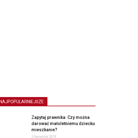
NAJPOPULARNIEJSZE
Zapytaj prawnika: Czy można
darować małoletniemu dziecku
mieszkanie?
2 kwietnia 2019