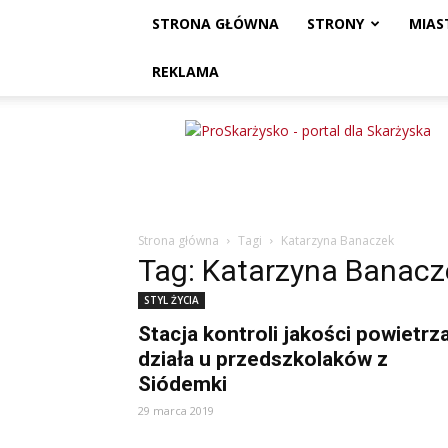
STRONA GŁÓWNA
STRONY
MIAS
REKLAMA
ProSkarżysko
Strona główna
Tagi
Katarzyna Banaczek
Tag: Katarzyna Banacz
STYL ŻYCIA
Stacja kontroli jakości powietrz
działa u przedszkolaków z
Siódemki
29 marca 2019