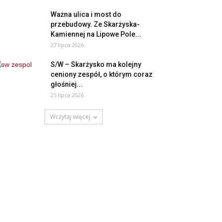
Ważna ulica i most do
przebudowy. Ze Skarżyska-
Kamiennej na Lipowe Pole...
27 lipca 2026
S/W – Skarżysko ma kolejny
ceniony zespół, o którym coraz
głośniej...
25 lipca 2026
Wczytaj więcej