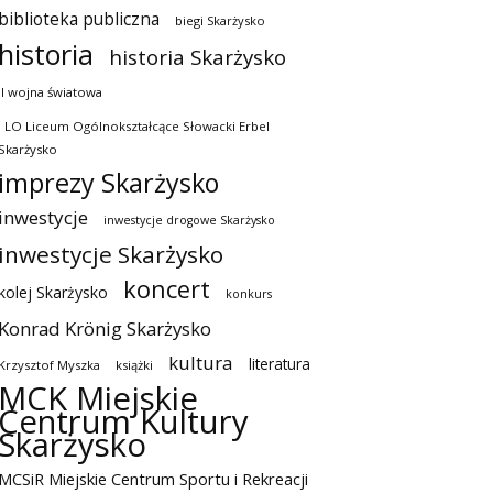
biblioteka publiczna
biegi Skarżysko
historia
historia Skarżysko
II wojna światowa
I LO Liceum Ogólnokształcące Słowacki Erbel
Skarżysko
imprezy Skarżysko
inwestycje
inwestycje drogowe Skarżysko
inwestycje Skarżysko
koncert
kolej Skarżysko
konkurs
Konrad Krönig Skarżysko
kultura
literatura
Krzysztof Myszka
książki
MCK Miejskie
Centrum Kultury
Skarżysko
MCSiR Miejskie Centrum Sportu i Rekreacji