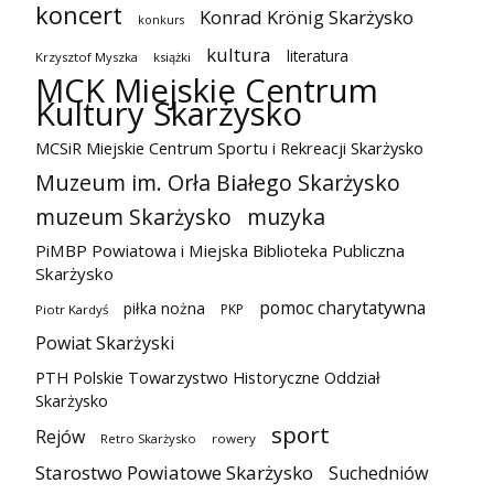
koncert
Konrad Krönig Skarżysko
konkurs
kultura
literatura
Krzysztof Myszka
książki
MCK Miejskie Centrum
Kultury Skarżysko
MCSiR Miejskie Centrum Sportu i Rekreacji Skarżysko
Muzeum im. Orła Białego Skarżysko
muzeum Skarżysko
muzyka
PiMBP Powiatowa i Miejska Biblioteka Publiczna
Skarżysko
pomoc charytatywna
piłka nożna
PKP
Piotr Kardyś
Powiat Skarżyski
PTH Polskie Towarzystwo Historyczne Oddział
Skarżysko
sport
Rejów
Retro Skarżysko
rowery
Starostwo Powiatowe Skarżysko
Suchedniów