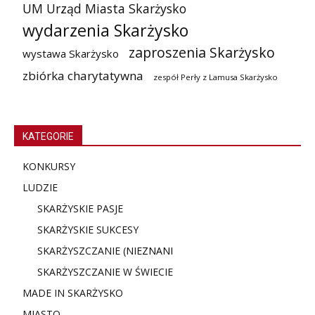
UM Urząd Miasta Skarżysko
wydarzenia Skarżysko
zaproszenia Skarżysko
wystawa Skarżysko
zbiórka charytatywna
zespół Perły z Lamusa Skarżysko
KATEGORIE
KONKURSY
LUDZIE
SKARŻYSKIE PASJE
SKARŻYSKIE SUKCESY
SKARŻYSZCZANIE (NIE
ZNANI
SKARŻYSZCZANIE W ŚWIECIE
MADE IN SKARŻYSKO
MIASTO