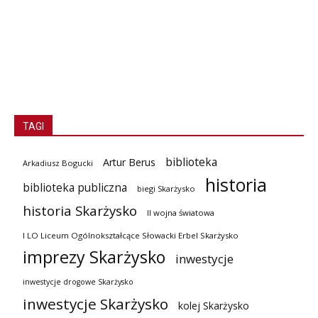
TAGI
biblioteka
Artur Berus
Arkadiusz Bogucki
historia
biblioteka publiczna
biegi Skarżysko
historia Skarżysko
II wojna światowa
I LO Liceum Ogólnokształcące Słowacki Erbel Skarżysko
imprezy Skarżysko
inwestycje
inwestycje drogowe Skarżysko
inwestycje Skarżysko
kolej Skarżysko