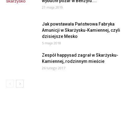
wybuchł pożar w Benzylu....
21 maja 2019
Jak powstawała Państwowa Fabryka
Amunicji w Skarżysku-Kamiennej, czyli
dzisiejsze Mesko
5 maja 2018
Zespół happysad zagrał w Skarżysku-
Kamiennej, rodzinnym mieście
26 lutego 2017