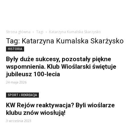
Strona główna
Tagi
Katarzyna Kumalska Skarżysko
Tag: Katarzyna Kumalska Skarżysko
HISTORIA
Były duże sukcesy, pozostały piękne
wspomnienia. Klub Wioślarski świętuje
jubileusz 100-lecia
24 maja 2026
SPORT i REKREACJA
KW Rejów reaktywacja? Byli wioślarze
klubu znów wiosłują!
3 września 2023