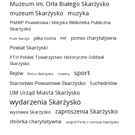
Muzeum im. Orła Białego Skarżysko
muzeum Skarżysko
muzyka
PiMBP Powiatowa i Miejska Biblioteka Publiczna
Skarżysko
pomoc charytatywna
piłka nożna
PKP
Piotr Kardyś
Powiat Skarżyski
PTH Polskie Towarzystwo Historyczne Oddział
Skarżysko
sport
Rejów
Retro Skarżysko
rowery
Starostwo Powiatowe Skarżysko
Suchedniów
UM Urząd Miasta Skarżysko
wydarzenia Skarżysko
zaproszenia Skarżysko
wystawa Skarżysko
zbiórka charytatywna
zespół Perły z Lamusa Skarżysko