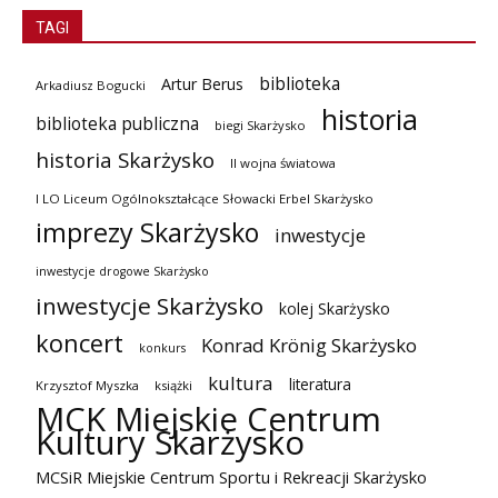
TAGI
biblioteka
Artur Berus
Arkadiusz Bogucki
historia
biblioteka publiczna
biegi Skarżysko
historia Skarżysko
II wojna światowa
I LO Liceum Ogólnokształcące Słowacki Erbel Skarżysko
imprezy Skarżysko
inwestycje
inwestycje drogowe Skarżysko
inwestycje Skarżysko
kolej Skarżysko
koncert
Konrad Krönig Skarżysko
konkurs
kultura
literatura
Krzysztof Myszka
książki
MCK Miejskie Centrum
Kultury Skarżysko
MCSiR Miejskie Centrum Sportu i Rekreacji Skarżysko