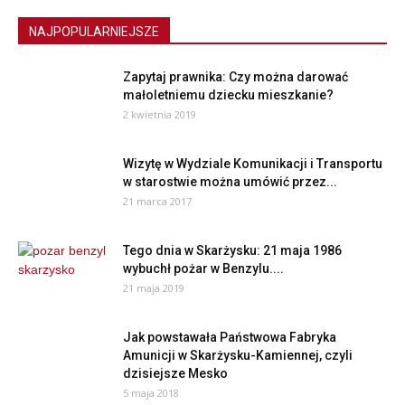
NAJPOPULARNIEJSZE
Zapytaj prawnika: Czy można darować
małoletniemu dziecku mieszkanie?
2 kwietnia 2019
Wizytę w Wydziale Komunikacji i Transportu
w starostwie można umówić przez...
21 marca 2017
Tego dnia w Skarżysku: 21 maja 1986
wybuchł pożar w Benzylu....
21 maja 2019
Jak powstawała Państwowa Fabryka
Amunicji w Skarżysku-Kamiennej, czyli
dzisiejsze Mesko
5 maja 2018