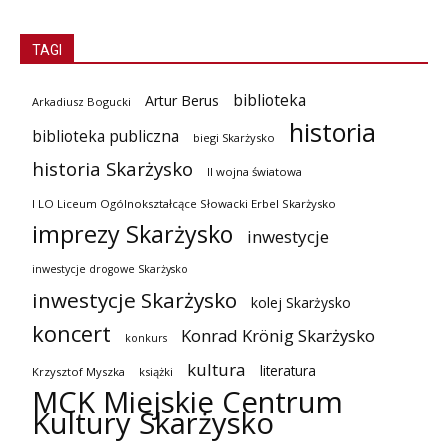
TAGI
biblioteka
Artur Berus
Arkadiusz Bogucki
historia
biblioteka publiczna
biegi Skarżysko
historia Skarżysko
II wojna światowa
I LO Liceum Ogólnokształcące Słowacki Erbel Skarżysko
imprezy Skarżysko
inwestycje
inwestycje drogowe Skarżysko
inwestycje Skarżysko
kolej Skarżysko
koncert
Konrad Krönig Skarżysko
konkurs
kultura
literatura
Krzysztof Myszka
książki
MCK Miejskie Centrum
Kultury Skarżysko