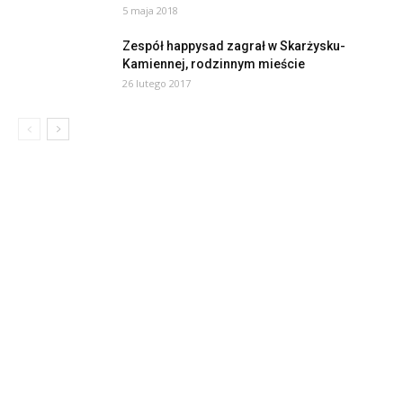
5 maja 2018
Zespół happysad zagrał w Skarżysku-
Kamiennej, rodzinnym mieście
26 lutego 2017