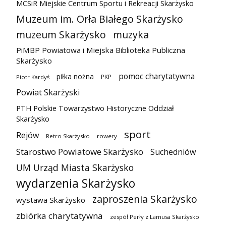
MCSiR Miejskie Centrum Sportu i Rekreacji Skarżysko
Muzeum im. Orła Białego Skarżysko
muzeum Skarżysko
muzyka
PiMBP Powiatowa i Miejska Biblioteka Publiczna
Skarżysko
pomoc charytatywna
piłka nożna
PKP
Piotr Kardyś
Powiat Skarżyski
PTH Polskie Towarzystwo Historyczne Oddział
Skarżysko
sport
Rejów
Retro Skarżysko
rowery
Starostwo Powiatowe Skarżysko
Suchedniów
UM Urząd Miasta Skarżysko
wydarzenia Skarżysko
zaproszenia Skarżysko
wystawa Skarżysko
zbiórka charytatywna
zespół Perły z Lamusa Skarżysko