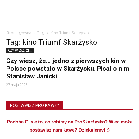
Strona główna
Tagi
Kino Triumf Skarżysko
Tag: kino Triumf Skarżysko
CZY WIESZ, ŻE...
Czy wiesz, że… jedno z pierwszych kin w
Polsce powstało w Skarżysku. Pisał o nim
Stanisław Janicki
27 maja 2026
POSTAWISZ PRO KAWĘ?
Podoba Ci się to, co robimy na ProSkarżysko? Więc może
postawisz nam kawę? Dziękujemy! :)