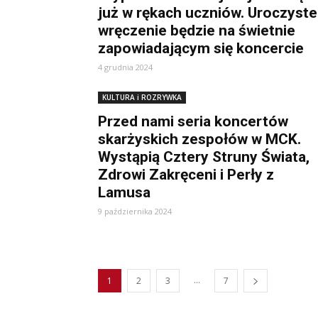
już w rękach uczniów. Uroczyste
wręczenie będzie na świetnie
zapowiadającym się koncercie
4 grudnia 2024
KULTURA i ROZRYWKA
Przed nami seria koncertów
skarżyskich zespołów w MCK.
Wystąpią Cztery Struny Świata,
Zdrowi Zakręceni i Perły z
Lamusa
9 października 2024
...
1
2
3
7