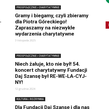
PROSPOŁECZNIE i CHARYTATYWNIE
Gramy i biegamy, czyli zbieramy
.
dla Piotra Góreckiego!
Zapraszamy na niezwykłe
wydarzenia charytatywne
3 listopada 2025
PROSPOŁECZNIE i CHARYTATYWNIE
Niech żałuje, kto nie był! 54.
koncert charytatywny Fundacji
Daj Szansę był RE-WE-LA-CYJ-
NY!
12 grudnia 2024
KULTURA i ROZRYWKA
Dla Fundacji Daj Szansę i dla nas