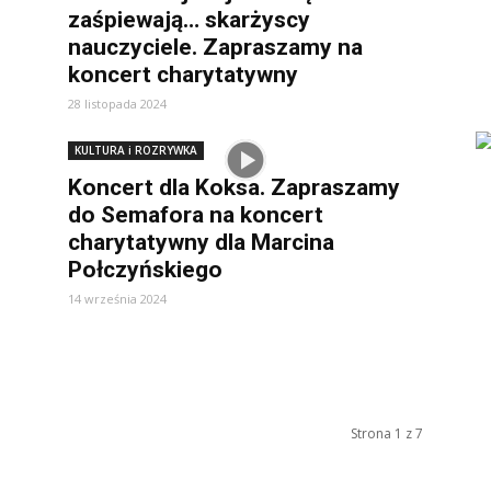
zaśpiewają… skarżyscy
nauczyciele. Zapraszamy na
koncert charytatywny
28 listopada 2024
KULTURA i ROZRYWKA
Koncert dla Koksa. Zapraszamy
do Semafora na koncert
charytatywny dla Marcina
Połczyńskiego
14 września 2024
Strona 1 z 7