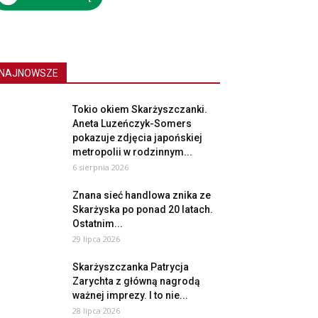
NAJNOWSZE
Tokio okiem Skarżyszczanki.
Aneta Luzeńczyk-Somers
pokazuje zdjęcia japońskiej
metropolii w rodzinnym...
6 sierpnia 2026
Znana sieć handlowa znika ze
Skarżyska po ponad 20 latach.
Ostatnim...
29 lipca 2026
Skarżyszczanka Patrycja
Zarychta z główną nagrodą
ważnej imprezy. I to nie...
28 lipca 2026