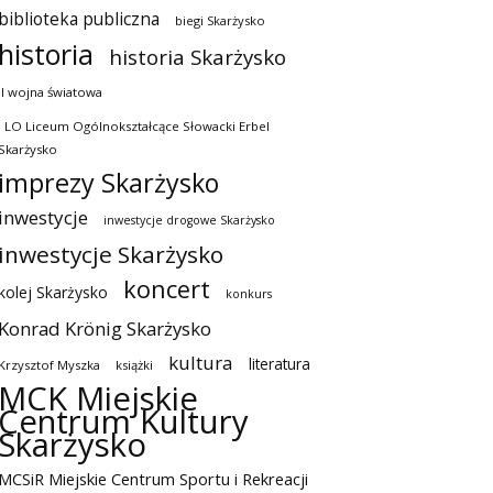
biblioteka publiczna
biegi Skarżysko
historia
historia Skarżysko
II wojna światowa
I LO Liceum Ogólnokształcące Słowacki Erbel
Skarżysko
imprezy Skarżysko
inwestycje
inwestycje drogowe Skarżysko
inwestycje Skarżysko
koncert
kolej Skarżysko
konkurs
Konrad Krönig Skarżysko
kultura
literatura
Krzysztof Myszka
książki
MCK Miejskie
Centrum Kultury
Skarżysko
MCSiR Miejskie Centrum Sportu i Rekreacji