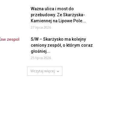
Ważna ulica i most do
przebudowy. Ze Skarżyska-
Kamiennej na Lipowe Pole...
27 lipca 2026
S/W – Skarżysko ma kolejny
ceniony zespół, o którym coraz
głośniej...
25 lipca 2026
Wczytaj więcej