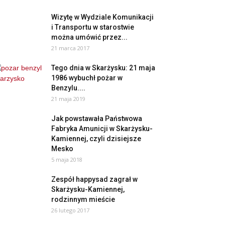
Wizytę w Wydziale Komunikacji
i Transportu w starostwie
można umówić przez...
21 marca 2017
Tego dnia w Skarżysku: 21 maja
1986 wybuchł pożar w
Benzylu....
21 maja 2019
Jak powstawała Państwowa
Fabryka Amunicji w Skarżysku-
Kamiennej, czyli dzisiejsze
Mesko
5 maja 2018
Zespół happysad zagrał w
Skarżysku-Kamiennej,
rodzinnym mieście
26 lutego 2017