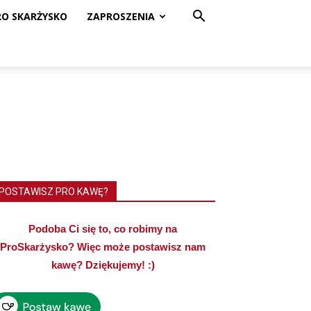
RO SKARŻYSKO
ZAPROSZENIA
POSTAWISZ PRO KAWĘ?
Podoba Ci się to, co robimy na
ProSkarżysko? Więc może postawisz nam
kawę? Dziękujemy! :)