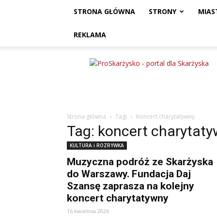
STRONA GŁÓWNA
STRONY
MIAS
REKLAMA
ProSkarżysko
Strona główna
Tagi
Koncert charytatywny
Tag: koncert charytat
KULTURA i ROZRYWKA
Muzyczna podróż ze Skarżyska
do Warszawy. Fundacja Daj
Szansę zaprasza na kolejny
koncert charytatywny
16 kwietnia 2026