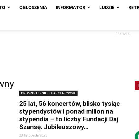
TO
OGŁOSZENIA
INFORMATOR
LUDZIE
RET
REKLAMA
ywny
PROSPOŁECZNIE i CHARYTATYWNIE
25 lat, 56 koncertów, blisko tysiąc
stypendystów i ponad milion na
stypendia – to liczby Fundacji Daj
Szansę. Jubileuszowy...
23 listopada 2025