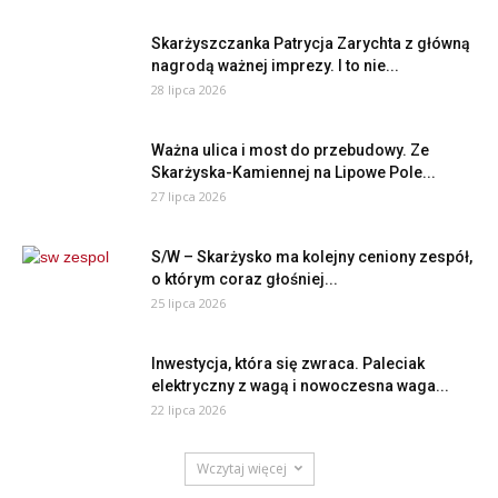
Skarżyszczanka Patrycja Zarychta z główną
nagrodą ważnej imprezy. I to nie...
28 lipca 2026
Ważna ulica i most do przebudowy. Ze
Skarżyska-Kamiennej na Lipowe Pole...
27 lipca 2026
S/W – Skarżysko ma kolejny ceniony zespół,
o którym coraz głośniej...
25 lipca 2026
Inwestycja, która się zwraca. Paleciak
elektryczny z wagą i nowoczesna waga...
22 lipca 2026
Wczytaj więcej