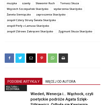
muzyka
szanty
Sławomir Ruch
Tomasz Skuza
Wojciech Szczepański Skarżysko
wydarzenia Skarżysko
Żaneta Siemiączko
zaproszenia Skarżysko
zespół Cztery Struny Świata Skarżysko
zespół Perły z Lamusa Skarżysko
zespół Zdrowo Zakręceni Skarżysko
Zygmunt Skuza Skarżysko
PODOBNE ARTYKUŁY
WIĘCEJ OD AUTORA
KULTURA i
ROZRYWKA
Wiedeń, Wenecja i… Wąchock, czyli
poetyckie podróże Agata Szlęk-
Sitkiewicz. Odbyła się Kawiarnia