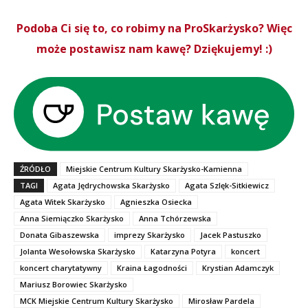
Podoba Ci się to, co robimy na ProSkarżysko? Więc
może postawisz nam kawę? Dziękujemy! :)
ŹRÓDŁO
Miejskie Centrum Kultury Skarżysko-Kamienna
TAGI
Agata Jędrychowska Skarżysko
Agata Szlęk-Sitkiewicz
Agata Witek Skarżysko
Agnieszka Osiecka
Anna Siemiączko Skarżysko
Anna Tchórzewska
Donata Gibaszewska
imprezy Skarżysko
Jacek Pastuszko
Jolanta Wesołowska Skarżysko
Katarzyna Potyra
koncert
koncert charytatywny
Kraina Łagodności
Krystian Adamczyk
Mariusz Borowiec Skarżysko
MCK Miejskie Centrum Kultury Skarżysko
Mirosław Pardela