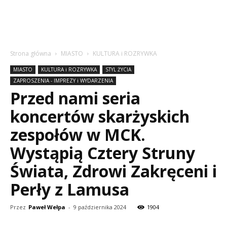
Strona główna
MIASTO
KULTURA i ROZRYWKA
MIASTO
KULTURA i ROZRYWKA
STYL ŻYCIA
ZAPROSZENIA - IMPREZY i WYDARZENIA
Przed nami seria
koncertów skarżyskich
zespołów w MCK.
Wystąpią Cztery Struny
Świata, Zdrowi Zakręceni i
Perły z Lamusa
Przez
Paweł Wełpa
-
9 października 2024
1904