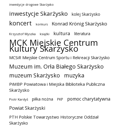
inwestycje drogowe Skarżysko
inwestycje Skarżysko
kolej Skarżysko
koncert
Konrad Krönig Skarżysko
konkurs
kultura
literatura
Krzysztof Myszka
książki
MCK Miejskie Centrum
Kultury Skarżysko
MCSiR Miejskie Centrum Sportu i Rekreacji Skarżysko
Muzeum im. Orła Białego Skarżysko
muzeum Skarżysko
muzyka
PiMBP Powiatowa i Miejska Biblioteka Publiczna
Skarżysko
pomoc charytatywna
piłka nożna
PKP
Piotr Kardyś
Powiat Skarżyski
PTH Polskie Towarzystwo Historyczne Oddział
Skarżysko