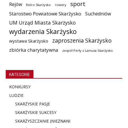
sport
Rejów
Retro Skarżysko
rowery
Starostwo Powiatowe Skarżysko
Suchedniów
UM Urząd Miasta Skarżysko
wydarzenia Skarżysko
zaproszenia Skarżysko
wystawa Skarżysko
zbiórka charytatywna
zespół Perły z Lamusa Skarżysko
KATEGORIE
KONKURSY
LUDZIE
SKARŻYSKIE PASJE
SKARŻYSKIE SUKCESY
SKARŻYSZCZANIE (NIE
ZNANI