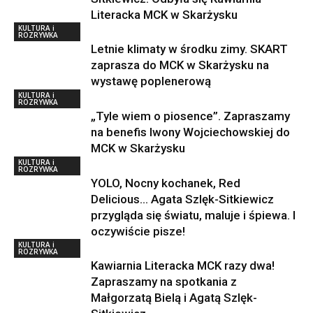
Literacka MCK w Skarżysku
KULTURA i
ROZRYWKA
Letnie klimaty w środku zimy. SKART
zaprasza do MCK w Skarżysku na
wystawę poplenerową
KULTURA i
ROZRYWKA
„Tyle wiem o piosence”. Zapraszamy
na benefis Iwony Wojciechowskiej do
MCK w Skarżysku
KULTURA i
ROZRYWKA
YOLO, Nocny kochanek, Red
Delicious… Agata Szlęk-Sitkiewicz
przygląda się światu, maluje i śpiewa. I
oczywiście pisze!
KULTURA i
ROZRYWKA
Kawiarnia Literacka MCK razy dwa!
Zapraszamy na spotkania z
Małgorzatą Bielą i Agatą Szlęk-