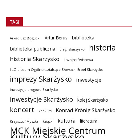
TAGI
biblioteka
Artur Berus
Arkadiusz Bogucki
historia
biblioteka publiczna
biegi Skarżysko
historia Skarżysko
II wojna światowa
I LO Liceum Ogólnokształcące Słowacki Erbel Skarżysko
imprezy Skarżysko
inwestycje
inwestycje drogowe Skarżysko
inwestycje Skarżysko
kolej Skarżysko
koncert
Konrad Krönig Skarżysko
konkurs
kultura
literatura
Krzysztof Myszka
książki
MCK Miejskie Centrum
Kultury Skarżysko